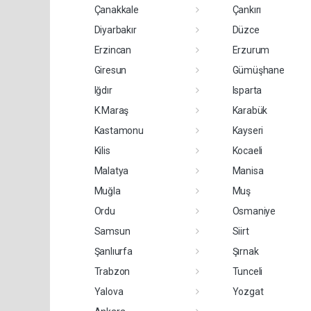
Çanakkale
Çankırı
Diyarbakır
Düzce
Erzincan
Erzurum
Giresun
Gümüşhane
Iğdır
Isparta
K.Maraş
Karabük
Kastamonu
Kayseri
Kilis
Kocaeli
Malatya
Manisa
Muğla
Muş
Ordu
Osmaniye
Samsun
Siirt
Şanlıurfa
Şırnak
Trabzon
Tunceli
Yalova
Yozgat