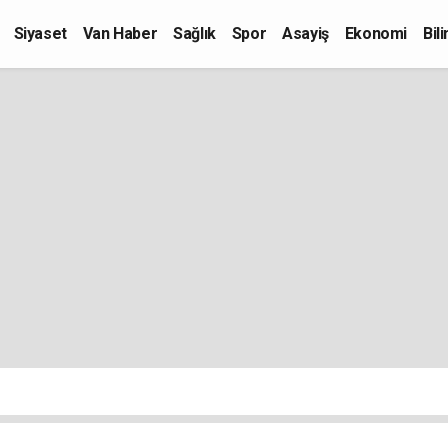
Siyaset
Van Haber
Sağlık
Spor
Asayiş
Ekonomi
Bil
Kültür-Sanat
Eğitim