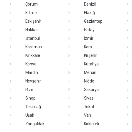
Çorum
Denizli
Edirne
Elazığ
Eskişehir
Gaziantep
Hakkari
Hatay
İstanbul
İzmir
Karaman
Kars
Kırıkkale
Kırşehir
Konya
Kütahya
Mardin
Mersin
Nevşehir
Niğde
Rize
Sakarya
Sinop
Sivas
Tekirdağ
Tokat
Uşak
Van
Zonguldak
Kırklareli