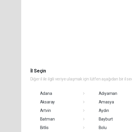
İl Seçin
Diğer il ile ilgili veriye ulaşmak için lütfen aşağıdan bir il se
Adana
Adıyaman
Aksaray
Amasya
Artvin
Aydın
Batman
Bayburt
Bitlis
Bolu