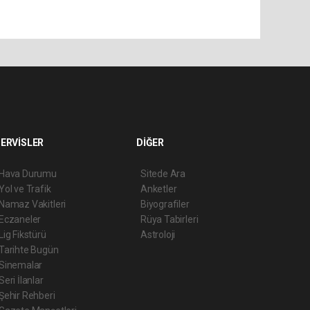
ERVİSLER
DİĞER
Hava Durumu
Sitede Ara
Yol ve Trafik
Anketler
Namaz Vakitleri
Biyografiler
Eczaneler
Rüya Tabirleri
Lig Fikstürü
Astroloji
Tarihte Bugün
Sinemalar
Seri İlanlar
Şehir Rehberi