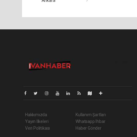
Ankara
Pro-0.033
Hakkımızda
Kullanım Şartları
Yayın İlkeleri
Whatsapp İhbar
Veri Politikası
Haber Gönder