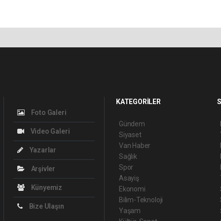
KATEGORİLER
S
Foto Galeri
Gündem
Video Galeri
Siyaset
Van Haber
Yazarlar
Sağlık
Spor
Arşivler
Asayiş
Künyemiz
Ekonomi
Bilim-Teknoloji
Bize Ulaşın
Yaşam