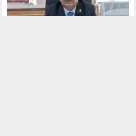
Başkan Niyazi Emin'den Ramazan Bayramı Tebriği
Van Şehit Aileleri Yardımlaşma Derneği Başkanı Hakan
Kahraman’dan 18 Mart Açıklaması
KOSGEB Van İl Müdürü Bilal Emre YÖRÜK’ten Ramazan Bayramı