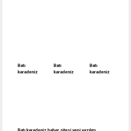
Batı
Batı
Batı
karadeniz
karadeniz
karadeniz
haber sitesi
haber sitesi
haber sitesi
yeni yazılım
yeni yazılım
yeni yazılım
alacağını
alacağını
alacağını
belirtti
belirtti
belirtti
Batı karadeniz haber sitesi yeni yazılım