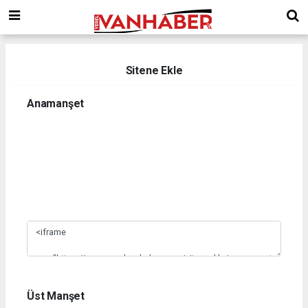
Sitene Ekle
Anamanşet
1
2
3
4
5
6
7
8
9
10
Üst Manşet