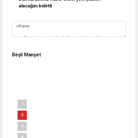
alacağını belirtti
Slide 1
Beşli Manşet
1
2
3
4