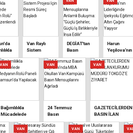
VAN
VAN
malarıyla
Kayserispor
Uluslararası
Binlerce 
t Çekiyor
forması
Hakem Çetin
Katıldı, 
hediyesi
Demir
Takı
Portekiz'de
Takılmad
Ülkemizi
Temsil Etti
n'da
Van Raylı
DEGİAT'tan
Harun
lılıkla
Sistem
Basın
Yeşilova’nın
elede
Projesi İçin
Mensuplarına
Liderliğinde
nın
Resmi Süreç
Anlamlı
İpekyolu
VAN
VAN
VAN
paneli
Başladı
Buluşma:
Eğitimde
lendi
"Güçlü
Altın Çağını
Şehirler,
Yaşıyor
Güçlü İş
Birlikleriyle
İnşa Edilir"
Bağımlılıkla
24 Temmuz
GAZETECİLERDEN
Mücadelede
Basın
BASIN İLAN
Medyanın Rolü
Bayramı’nda
KURUMU MÜDÜRÜ
Paneli
MBA Okulları
TOKGÖZ'E
VAN
VAN
VA