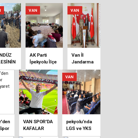
N
VAN
VAN
NDÜZ
AK Parti
Van İl
LESİNİN
İpekyolu İlçe
Jandarma
I GÜNÜ
Kadın Kolları,
Komutanı
Hane
Avkıran’dan
VAN
Ziyaretleri
Kaymakam
Gerçekleştirdi
Keser’e
Hayırlı
Olsun
Ziyareti
r'den
VAN SPOR'DA
pekyolu’nda
Spor
KAFALAR
LGS ve YKS
e
KARIŞTI
Başarısı