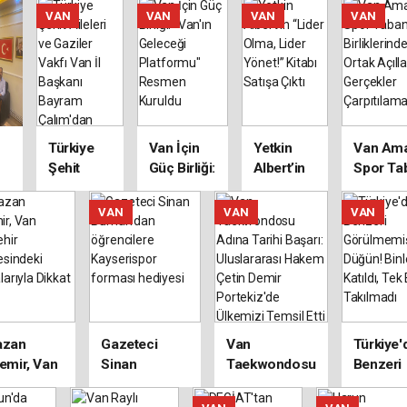
ülü'den
Kurtuluş Yıl
ŞUBESİNİ
ziyaret
VAN
VAN
VAN
VAN
ın
Dönümü
AÇTI YAKA
luş Yıl
Mesajı
MARKETTE
ümü
HALKALAR
jı
ÇOĞALIYOR
Türkiye
Van İçin
Yetkin
Van Ama
Şehit
Güç Birliği:
Albert’in
Spor Ta
Aileleri ve
"Van'ın
“Lider
Birlikler
Gaziler
Geleceği
Olma,
Ortak
VAN
VAN
VAN
an
Vakfı Van
Platformu"
Lider
Açıllama
İl Başkanı
Resmen
Yönet!”
Gerçekl
Bayram
Kuruldu
Kitabı
Çarpıtı
Çalım'dan
Satışa
Ünsal
Çıktı
Bulut'a
azan
Gazeteci
Van
Türkiye'
Ziyaret
emir, Van
Sinan
Taekwondosu
Benzeri
kşehir
Burhan’dan
Adına Tarihi
Görülm
iyesindeki
öğrencilere
Başarı:
Düğün!