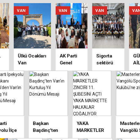
VAN
VAN
VAN
VA
.
Ülkü Ocakları
AK Parti
Sigorta
GÜ
Van
Genel
sektörü
Aİ
Teşkilatından
Başkan
Van
AC
Çanakkale'ye
Yardımcısı
TSO'da
Anlamlı
Yayman,
buluştu!
ME
Ziyaret
Hatay'da
konuştu:
arti
Başkan
YAKA
Masterle
olu İlçe
Başdinç'ten
MARKETLER
Vangölü 
anı
Van'ın
ZİNCİRİ 11.
Kulübü’n