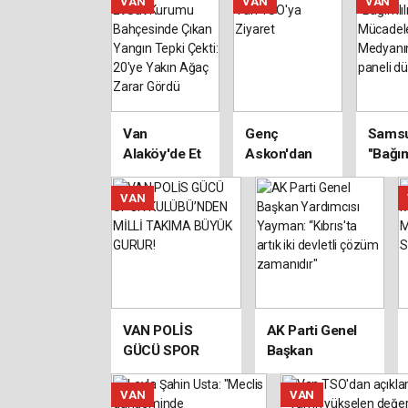
VAN
VAN
VAN
Arasında
Tanıtıldı
Çalış
Takdir
Dikka
Topladı
Van
Genç
Samsu
Alaköy'de Et
Askon'dan
"Bağım
Süt Kurumu
Van TSO'ya
Mücad
Bahçesinde
Ziyaret
Medya
VAN
Çıkan Yangın
Rolü" 
Tepki Çekti:
düzen
20'ye Yakın
Ağaç Zarar
Gördü
VAN POLİS
AK Parti Genel
GÜCÜ SPOR
Başkan
KULÜBÜ’NDEN
Yardımcısı
MİLLİ TAKIMA
Yayman:
VAN
VAN