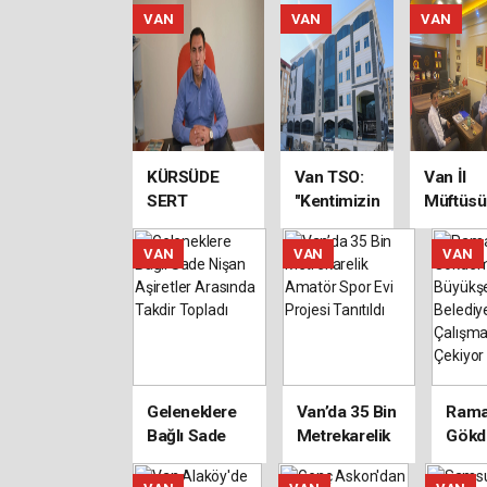
ziyaret
SPOR'U
Görg
VAN
VAN
VAN
ZİYARET ETTİ
Van'
Kurtu
Dön
Mesa
KÜRSÜDE
Van TSO:
Van İl
SERT
"Kentimizin
Müftüsü
SÖZLER
Geleceği
Mehmet
SOKAKTA
İçin
Sırrı
VAN
VAN
VAN
TEMBEL
Yapılan
Şıktan't
BELEDİYELER
Yatırımları
Çalım'a
Takip
Ziyaret
Ediyor,
Yeni
Projelerin
Geleneklere
Van’da 35 Bin
Ram
de
Bağlı Sade
Metrekarelik
Gökd
Takipçisi
Nişan
Amatör Spor
Büyü
Oluyoruz"
Aşiretler
Evi Projesi
Beled