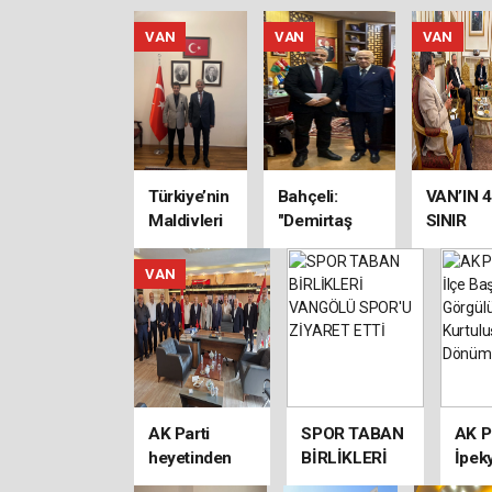
VAN
VAN
VAN
Türkiye’nin
Bahçeli:
VAN’IN 4
Maldivleri
"Demirtaş
SINIR
olan Van
evine,
KAPISI
Gölü’ne
Ahmetler
İÇİN
VAN
ücretsiz
görevine,
KRİTİK
halk
Öcalan umut
GÖRÜŞ
plajları
hakkına
yapılacak
kavuşmalıdır"
AK Parti
SPOR TABAN
AK P
heyetinden
BİRLİKLERİ
İpeky
MHP’ye
VANGÖLÜ
Başk