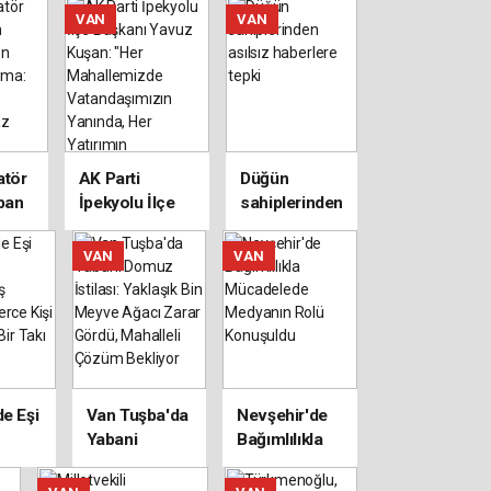
Kapsamlı
VAN
VAN
Verilerle
Masaya
Yatırıldı
tör
AK Parti
Düğün
ban
İpekyolu İlçe
sahiplerinden
inden
Başkanı Yavuz
asılsız
Kuşan: "Her
haberlere
VAN
VAN
:
Mahallemizde
tepki
er
Vatandaşımızın
lamaz
Yanında, Her
Yatırımın
Takipçisiyiz"
de Eşi
Van Tuşba'da
Nevşehir'de
Yabani
Bağımlılıkla
emiş
Domuz
Mücadelede
İstilası:
Medyanın