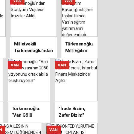
VAN
VAN
Kişi
Yaklaşık Bin
Rolü
Tek Bir
Meyve Ağacı
Konuşuldu
Zarar Gördü,
ı
Mahalleli
Çözüm
Bekliyor
Milletvekili
Türkmenoğlu,
Türkmenoğlu'ndan
Milli Eğitim
Stadyum Müjdesi!
Bakanlığı
İmzalar Atıldı
istişare
VAN
VAN
toplantısında
Van’ın eğitim
yatırımlarını
değerlendirdi:
Türkmenoğlu:
"İrade Bizim,
“Van Gölü
Zafer Bizim"
Havzası’nın
Sergisi, İstanbul
2050 vizyonunu
Finans
N
VAN