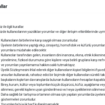
llar
 ile ilgili kurallar.
zde kullanıcılarının yazdıkları yorumlar ve diğer iletişim etkinliklerinde uym
Kullanıcıların birbirlerine karşı saygılı olması zorunludur.
Üyelerin birbirlerine yaptığı ırkçı, cinsiyetçi, homofobik ve küfürlü yor
yorumlara müdahale edilecektir.
Kullanıcılar tarafından gelen, insanların dini inancına, ırkına, etnik kökeni
yönelimine, fiziksel durumuna göre kişilere veya belirli gruplara karşı nefret
ve yorumları yayınlamama hakkını saklı tutmaktayız.
Üyelik Sözleşmesini ihlal ederek diğer kullanıcıların kişisel bilgilerini ifşa ede
unsurları kullanarak, rahatsız edici bir biçimde diğer kullanıcıları sürekli 
başkalarını kışkırtan davranışlarda bulunan kullanıcıların hesapları kapatıla
Birey, kurum, kültür veya toplumları küçük düşürücü, küfür, aşağılama vey
silinmesi, gerekli kişilere uyarı gönderilmesi ve/veya üyeliklerinin silinmes
Daha sağlıklı bir tartışma ortamının olması için yapılan yorumlarda üyelerin
göstermeleri zorunludur.
Yorumlarda büyük harf kullanılmamalıdır.