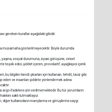
ası gereken kurallar aşağıdaki gibidir:
umlara müsamaha gösterilmeyecektir. Böyle durumda
ne, yaşına, sosyal durumuna, siyasi görüşüne, cinsel
e teşvik edici, şiddet içeren, provokatif, aşağılayıcı içerik
n, bu bilgileri kendi çıkarları için kullanan; tehdit, taciz gibi
takip eden ve insanları şiddete yönlendirmek adına
caktır.
a argo ifadelere izin verilmemektedir. Bu tür yorumların
i hakkını saklı tutmaktayız.
, diğer kullanıcıların inançlarına ve görüşlerine saygı