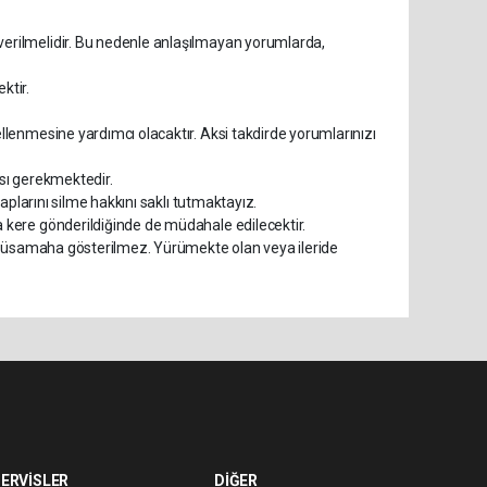
erilmelidir. Bu nedenle anlaşılmayan yorumlarda,
ktir.
lenmesine yardımcı olacaktır. Aksi takdirde yorumlarınızı
ası gerekmektedir.
aplarını silme hakkını saklı tutmaktayız.
kere gönderildiğinde de müdahale edilecektir.
a müsamaha gösterilmez. Yürümekte olan veya ileride
ERVİSLER
DİĞER