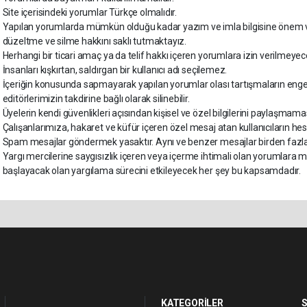
Site içerisindeki yorumlar Türkçe olmalıdır.
Yapılan yorumlarda mümkün olduğu kadar yazım ve imla bilgisine önem v
düzeltme ve silme hakkını saklı tutmaktayız.
Herhangi bir ticari amaç ya da telif hakkı içeren yorumlara izin verilmeyece
İnsanları kışkırtan, saldırgan bir kullanıcı adı seçilemez.
İçeriğin konusunda sapmayarak yapılan yorumlar olası tartışmaların engel
editörlerimizin takdirine bağlı olarak silinebilir.
Üyelerin kendi güvenlikleri açısından kişisel ve özel bilgilerini paylaşmam
Çalışanlarımıza, hakaret ve küfür içeren özel mesaj atan kullanıcıların hes
Spam mesajlar göndermek yasaktır. Aynı ve benzer mesajlar birden fazla 
Yargı mercilerine saygısızlık içeren veya içerme ihtimali olan yorumlar
başlayacak olan yargılama sürecini etkileyecek her şey bu kapsamdadır.
KATEGORİLER
S