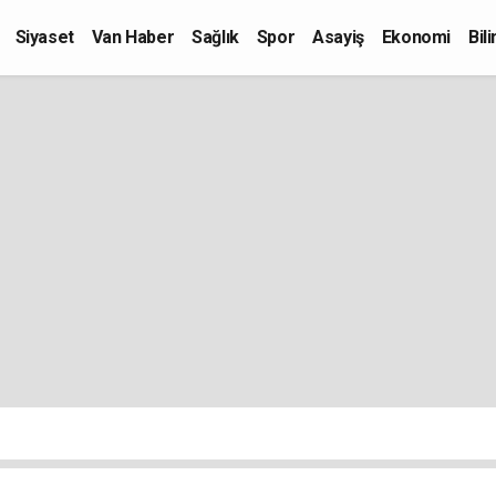
Siyaset
Van Haber
Sağlık
Spor
Asayiş
Ekonomi
Bil
Kültür-Sanat
Eğitim