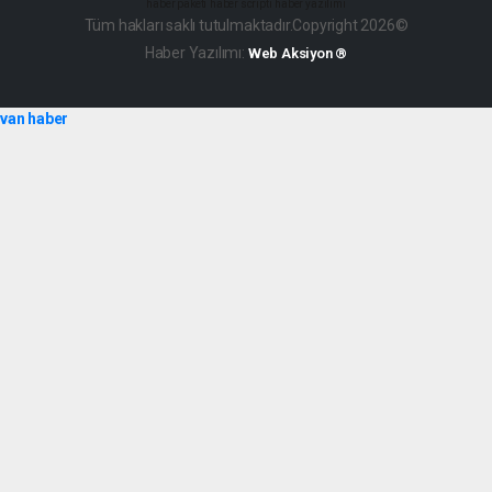
haber paketi
haber scripti
haber yazılımı
Tüm hakları saklı tutulmaktadır.Copyright 2026©
Haber Yazılımı:
Web Aksiyon ®
van haber