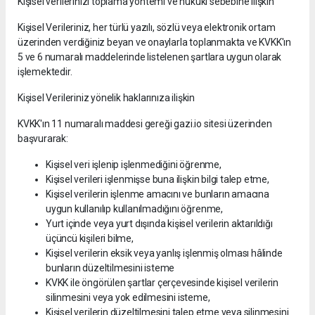
Kişisel verilerinizi toplama yöntemi ve hukuki sebebine ilişkin
Kişisel Verileriniz, her türlü yazılı, sözlü veya elektronik ortam
üzerinden verdiğiniz beyan ve onaylarla toplanmakta ve KVKK'ın
5 ve 6 numaralı maddelerinde listelenen şartlara uygun olarak
işlemektedir.
Kişisel Verileriniz yönelik haklarınıza ilişkin
KVKK'ın 11 numaralı maddesi gereği gazi.io sitesi üzerinden
başvurarak:
Kişisel veri işlenip işlenmediğini öğrenme,
Kişisel verileri işlenmişse buna ilişkin bilgi talep etme,
Kişisel verilerin işlenme amacını ve bunların amacına
uygun kullanılıp kullanılmadığını öğrenme,
Yurt içinde veya yurt dışında kişisel verilerin aktarıldığı
üçüncü kişileri bilme,
Kişisel verilerin eksik veya yanlış işlenmiş olması hâlinde
bunların düzeltilmesini isteme
KVKK ile öngörülen şartlar çerçevesinde kişisel verilerin
silinmesini veya yok edilmesini isteme,
Kişisel verilerin düzeltilmesini talep etme veya silinmesini