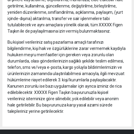
getirilme, kullanılma, güncellenme, değiştirilme, birleştirilme,
yeniden düzenlenme, sınıflandırılma, açıklanma, paylaşım, (yurt
içinde-dışına) aktarılma, transfer ve sair işlenmelere tabi
tutulabilecek ve aynı amaçlara yönelik olarak; tüm XXXXX Figen
Taşkın ile de paylaşılmasına izin vermiş bulunmaktasınız.
Bu kişisel verileriniz satış pazarlama amaçlı tarafınızı
bilgilendirme, kişi hak ve özgürlüklerine zarar vermemek kaydıyla
hukuken meşru menfaatler için gereken veya zorunlu olan
durumlarda, olası gönderilerinizin sağlıklı şekilde teslim edilmesi,
telefon, sms ve/veya e-posta, kargo yoluyla bildirimlerimizin ve
ürünlerinizin zamanında ulaştırılabilmesi amacıyla, ilgili mevzuat
hükümlerine riayet edilerek 3. kişi/kurumlarla paylaşılacaktır.
Kanunen zorunlu ise bazı uygulamalar için ayrıca izniniz de rica
edilebilecektir. XXXXX Figen Taşkın başvurunuzla kişisel
verileriniz isteminize göre silinebilir, yok edilebilir veya anonim
hale getirilebilir. Bu başvurunuza karşı yasal azami sürede
talepleriniz yerine getirilecektir.