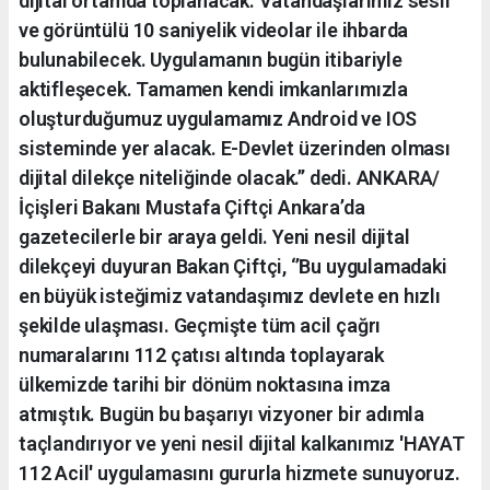
dijital ortamda toplanacak. Vatandaşlarımız sesli
ve görüntülü 10 saniyelik videolar ile ihbarda
bulunabilecek. Uygulamanın bugün itibariyle
aktifleşecek. Tamamen kendi imkanlarımızla
oluşturduğumuz uygulamamız Android ve IOS
sisteminde yer alacak. E-Devlet üzerinden olması
dijital dilekçe niteliğinde olacak.’’ dedi. ANKARA/
İçişleri Bakanı Mustafa Çiftçi Ankara’da
gazetecilerle bir araya geldi. Yeni nesil dijital
dilekçeyi duyuran Bakan Çiftçi, ‘’Bu uygulamadaki
en büyük isteğimiz vatandaşımız devlete en hızlı
şekilde ulaşması. Geçmişte tüm acil çağrı
numaralarını 112 çatısı altında toplayarak
ülkemizde tarihi bir dönüm noktasına imza
atmıştık. Bugün bu başarıyı vizyoner bir adımla
taçlandırıyor ve yeni nesil dijital kalkanımız 'HAYAT
112 Acil' uygulamasını gururla hizmete sunuyoruz.