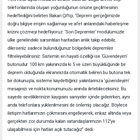
telefonlarında oluşan yoğunluğunun önüne geçilmesinin
hedeflediğini belirten Bakan Çiftçi, ‘’Deprem gerçeğimizde
doğru bilgiye erişim sağlamayı ve afet anlarındaki haberleşme
krizini çözmeyi hedefliyoruz. 'Son Depremler' modülümüzle
ülke genelindeki sarsıntıları haritadan anlık takip edebilir,
dilerseniz sadece bulunduğunuz bölgedeki depremleri
filtreleyebilirsiniz. Sistemin en hayati özelliği ise 'Güvendeyim'
butonudur. 100 km yakınınızda ki 5 ve üzeri büyüklüğünde bir
deprem olduğunda ekranınızda otomatik beliren bu butona tek
bir dokunuşla; sisteme kaydettiğiniz yakınlarınıza 'güvendeyim'
mesajınızı ve nokta konumunuzu anında iletebileceksiniz. Bu
sayede sevdiklerinizin kaygısını saniyeler içinde giderirken, aynı
anda telefonlara yüklenilmesini de önlemiş olacağız. Böylece
iletişim hatlarımızın çökmesini engelleyerek, enkaz altında veya
gerçekten zor durumda kalan vatandaşlarımızın 112'ye
ulaşabilmesi için hatları açık tutacağız’’ dedi.