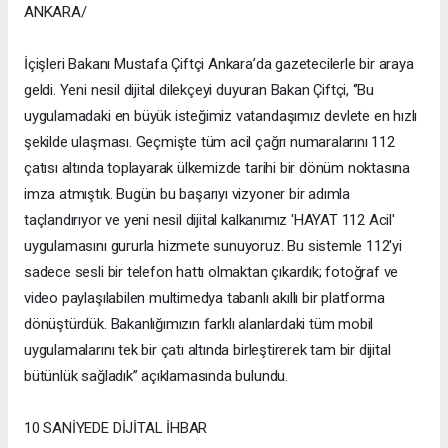
ANKARA/
İçişleri Bakanı Mustafa Çiftçi Ankara’da gazetecilerle bir araya
geldi. Yeni nesil dijital dilekçeyi duyuran Bakan Çiftçi, ‘’Bu
uygulamadaki en büyük isteğimiz vatandaşımız devlete en hızlı
şekilde ulaşması. Geçmişte tüm acil çağrı numaralarını 112
çatısı altında toplayarak ülkemizde tarihi bir dönüm noktasına
imza atmıştık. Bugün bu başarıyı vizyoner bir adımla
taçlandırıyor ve yeni nesil dijital kalkanımız 'HAYAT 112 Acil'
uygulamasını gururla hizmete sunuyoruz. Bu sistemle 112'yi
sadece sesli bir telefon hattı olmaktan çıkardık; fotoğraf ve
video paylaşılabilen multimedya tabanlı akıllı bir platforma
dönüştürdük. Bakanlığımızın farklı alanlardaki tüm mobil
uygulamalarını tek bir çatı altında birleştirerek tam bir dijital
bütünlük sağladık’’ açıklamasında bulundu.
10 SANİYEDE DİJİTAL İHBAR