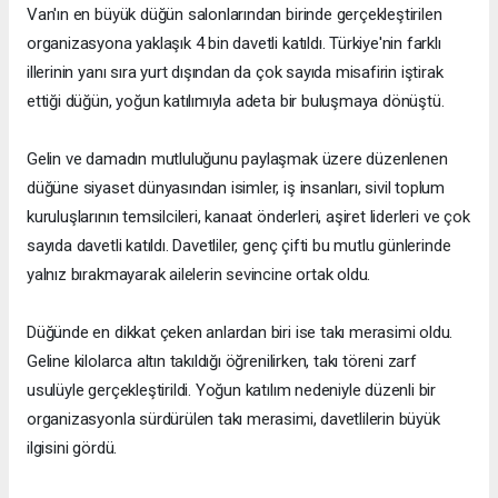
Van'ın en büyük düğün salonlarından birinde gerçekleştirilen
organizasyona yaklaşık 4 bin davetli katıldı. Türkiye'nin farklı
illerinin yanı sıra yurt dışından da çok sayıda misafirin iştirak
ettiği düğün, yoğun katılımıyla adeta bir buluşmaya dönüştü.
Gelin ve damadın mutluluğunu paylaşmak üzere düzenlenen
düğüne siyaset dünyasından isimler, iş insanları, sivil toplum
kuruluşlarının temsilcileri, kanaat önderleri, aşiret liderleri ve çok
sayıda davetli katıldı. Davetliler, genç çifti bu mutlu günlerinde
yalnız bırakmayarak ailelerin sevincine ortak oldu.
Düğünde en dikkat çeken anlardan biri ise takı merasimi oldu.
Geline kilolarca altın takıldığı öğrenilirken, takı töreni zarf
usulüyle gerçekleştirildi. Yoğun katılım nedeniyle düzenli bir
organizasyonla sürdürülen takı merasimi, davetlilerin büyük
ilgisini gördü.