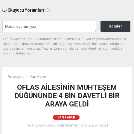
Okuyucu Yorumları
(0)
Gönder
Yorum yazarak Topluluk Kuralları’nı kabul etmiş bulunuyor ve yerelvanhaber.com
sitesine yaptığınız yorumunuzla ilgili doğrudan veya dolaylı tüm sorumluluğu tek
başınıza üstleniyorsunuz. Yazılan tüm yorumlardan site yönetimi hiçbir şekilde
sorumlu tutulamaz.
Anasayfa
Van Haber
OFLAS AİLESİNİN MUHTEŞEM
DÜĞÜNÜNDE 4 BİN DAVETLİ BİR
ARAYA GELDİ
VAN HABER
18.07.2026 - 09:27, Güncelleme: 18.07.2026 - 12:21