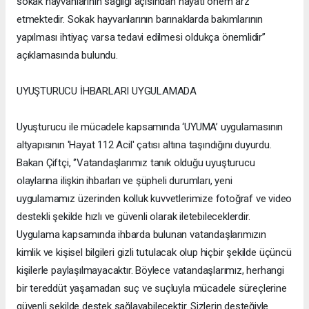
sokak hayvanlarının sağlığı açısından hayati önem arz
etmektedir. Sokak hayvanlarının barınaklarda bakımlarının
yapılması ihtiyaç varsa tedavi edilmesi oldukça önemlidir’’
açıklamasında bulundu.
UYUŞTURUCU İHBARLARI UYGULAMADA
Uyuşturucu ile mücadele kapsamında ‘UYUMA’ uygulamasının
altyapısının 'Hayat 112 Acil' çatısı altına taşındığını duyurdu.
Bakan Çiftçi, ‘’Vatandaşlarımız tanık olduğu uyuşturucu
olaylarına ilişkin ihbarları ve şüpheli durumları, yeni
uygulamamız üzerinden kolluk kuvvetlerimize fotoğraf ve video
destekli şekilde hızlı ve güvenli olarak iletebileceklerdir.
Uygulama kapsamında ihbarda bulunan vatandaşlarımızın
kimlik ve kişisel bilgileri gizli tutulacak olup hiçbir şekilde üçüncü
kişilerle paylaşılmayacaktır. Böylece vatandaşlarımız, herhangi
bir tereddüt yaşamadan suç ve suçluyla mücadele süreçlerine
güvenli şekilde destek sağlayabilecektir. Sizlerin desteğiyle