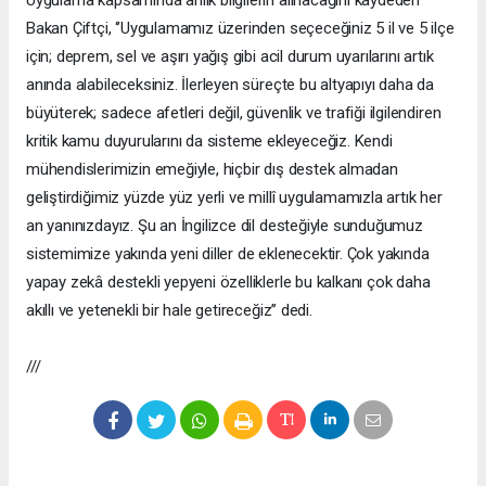
Uygulama kapsamında anlık bilgilerin alınacağını kaydeden
Bakan Çiftçi, ‘’Uygulamamız üzerinden seçeceğiniz 5 il ve 5 ilçe
için; deprem, sel ve aşırı yağış gibi acil durum uyarılarını artık
anında alabileceksiniz. İlerleyen süreçte bu altyapıyı daha da
büyüterek; sadece afetleri değil, güvenlik ve trafiği ilgilendiren
kritik kamu duyurularını da sisteme ekleyeceğiz. Kendi
mühendislerimizin emeğiyle, hiçbir dış destek almadan
geliştirdiğimiz yüzde yüz yerli ve millî uygulamamızla artık her
an yanınızdayız. Şu an İngilizce dil desteğiyle sunduğumuz
sistemimize yakında yeni diller de eklenecektir. Çok yakında
yapay zekâ destekli yepyeni özelliklerle bu kalkanı çok daha
akıllı ve yetenekli bir hale getireceğiz’’ dedi.
///