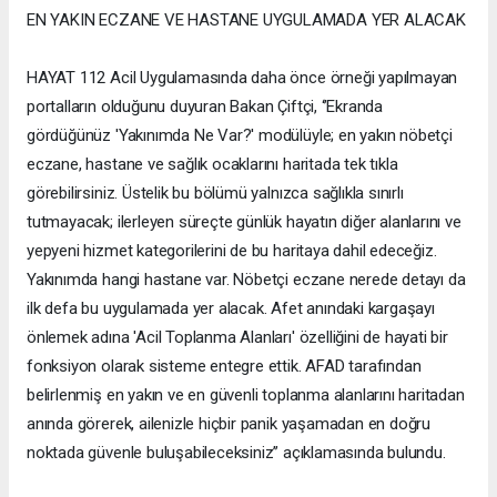
EN YAKIN ECZANE VE HASTANE UYGULAMADA YER ALACAK
HAYAT 112 Acil Uygulamasında daha önce örneği yapılmayan
portalların olduğunu duyuran Bakan Çiftçi, ‘’Ekranda
gördüğünüz 'Yakınımda Ne Var?' modülüyle; en yakın nöbetçi
eczane, hastane ve sağlık ocaklarını haritada tek tıkla
görebilirsiniz. Üstelik bu bölümü yalnızca sağlıkla sınırlı
tutmayacak; ilerleyen süreçte günlük hayatın diğer alanlarını ve
yepyeni hizmet kategorilerini de bu haritaya dahil edeceğiz.
Yakınımda hangi hastane var. Nöbetçi eczane nerede detayı da
ilk defa bu uygulamada yer alacak. Afet anındaki kargaşayı
önlemek adına 'Acil Toplanma Alanları' özelliğini de hayati bir
fonksiyon olarak sisteme entegre ettik. AFAD tarafından
belirlenmiş en yakın ve en güvenli toplanma alanlarını haritadan
anında görerek, ailenizle hiçbir panik yaşamadan en doğru
noktada güvenle buluşabileceksiniz’’ açıklamasında bulundu.