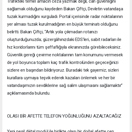
Trafikteki temel amacın ceza yazmak değil, can güvenliğini
sağlamak olduğunu kaydeden Bakan Çiftçi, Devletin vatandaşa
tuzak kurmadığını vurguladı. Portal içerisinde radar noktalarının
yer alması tuzak kurulmadığının en büyük teminatı olduğunu
belirtti. Bakan Çiftçi, ‘’Artık yola çıkmadan rotanızı
oluşturduğunuzda; güzergâhınızdaki EDS'leri, sabit radarları ile
hız koridorlarını tüm şeffaflığıyla ekranınızda görebileceksiniz.
Güvenlik gereği çevirme noktalarının tam konumunu vermesek
de yol boyunca toplam kaç trafik kontrolünden geçeceğinizi
sizlere en başından bildiriyoruz. Buradaki tek gayemiz; sizleri
kurallara uymaya teşvik ederek kazaları önlemek ve her bir
vatandaşımızın sevdiklerine sağ salim ulaşmasını sağlamaktır’’
açıklamasında bulundu.
OLASI BİR AFETTE TELEFON YOĞUNLUĞUNU AZALTACAĞIZ
Yeni nesil dijital modül ile birlikte olası bir doğal afette cep