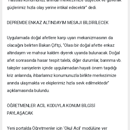
‘’Hassas konumunuz anında merkezimize düşecek ve güvenlik
güçlerimiz hızla olay yerine intikal edecektir’’ dedi.
DEPREMDE ENKAZ ALTINDAYIM MESAJI BİLDİRİLECEK
Uygulamada doğal afetlere karşı uyarı mekanizmasının da
olacağını belirten Bakan Çiftçi, ‘’Olası bir doğal afette enkaz
altındayım ve mahsur kaldım diyerek uyarıda bulunacak. Doğal
afet sonrasında hasar tespit talebi, diğer durumlar, barınma vb.
talepler saniyelerin içinde uygulamadan hayati önem taşıdığı
kriz anlarında, ihbarlarınız konumunuzla birlikte merkezimize
anında ulaşmakta ve ekiplerimiz hızla sevk edilmektedir’’
açıklamasında bulundu.
ÖĞRETMENLER ACİL KODUYLA KONUM BİLGİSİ
PAYLAŞACAK
Yeni portalda Öğretmenler için 'Okul Acil' modülüne yer