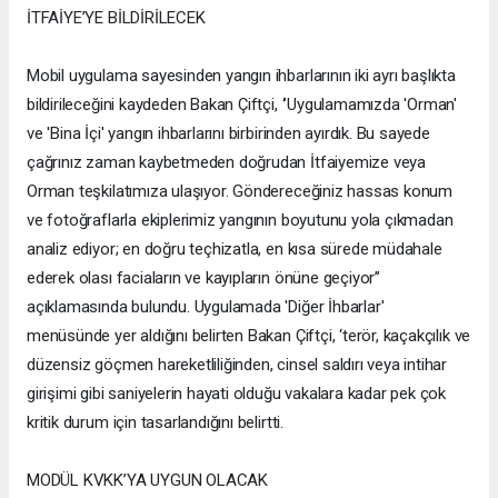
İTFAİYE’YE BİLDİRİLECEK
Mobil uygulama sayesinden yangın ihbarlarının iki ayrı başlıkta
bildirileceğini kaydeden Bakan Çiftçi, ‘’Uygulamamızda 'Orman'
ve 'Bina İçi' yangın ihbarlarını birbirinden ayırdık. Bu sayede
çağrınız zaman kaybetmeden doğrudan İtfaiyemize veya
Orman teşkilatımıza ulaşıyor. Göndereceğiniz hassas konum
ve fotoğraflarla ekiplerimiz yangının boyutunu yola çıkmadan
analiz ediyor; en doğru teçhizatla, en kısa sürede müdahale
ederek olası faciaların ve kayıpların önüne geçiyor’’
açıklamasında bulundu. Uygulamada 'Diğer İhbarlar'
menüsünde yer aldığını belirten Bakan Çiftçi, ‘terör, kaçakçılık ve
düzensiz göçmen hareketliliğinden, cinsel saldırı veya intihar
girişimi gibi saniyelerin hayati olduğu vakalara kadar pek çok
kritik durum için tasarlandığını belirtti.
MODÜL KVKK’YA UYGUN OLACAK