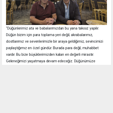
"Düğünlerimiz ata ve babalarımızdan bu yana takısız yapılır.
Düğün bizim için para toplama yeri değil; akrabalarımız,
dostlarımız ve sevenlerimizle bir araya geldiğimiz, sevincimizi
paylaştığımız en özel gündür. Burada para değil, muhabbet
vardır. Bu bize büyüklerimizden kalan en değerli mirastır.
Geleneğimizi yaşatmaya devam edeceğiz. Düğünümüze
katılarak sevincimizi paylaşan tüm büyüklerimize,
akrabalarımıza, dostlarımıza ve sevenlerimize gönülden
teşekkür ediyorum."
Takı Yerine Dayanışma ve Kardeşlik Ön Plandaydı
Düğünün toy büyüklüğünü Şeref Ertuş üstlenirken, Van'ın birçok
aşiret lideri, kanaat önderi ve sivil toplum kuruluşu temsilcisi de