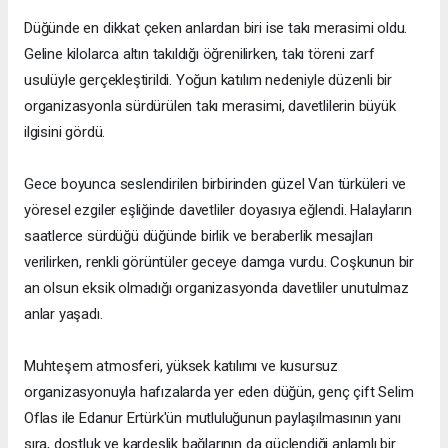
Düğünde en dikkat çeken anlardan biri ise takı merasimi oldu.
Geline kilolarca altın takıldığı öğrenilirken, takı töreni zarf
usulüyle gerçekleştirildi. Yoğun katılım nedeniyle düzenli bir
organizasyonla sürdürülen takı merasimi, davetlilerin büyük
ilgisini gördü.
Gece boyunca seslendirilen birbirinden güzel Van türküleri ve
yöresel ezgiler eşliğinde davetliler doyasıya eğlendi. Halayların
saatlerce sürdüğü düğünde birlik ve beraberlik mesajları
verilirken, renkli görüntüler geceye damga vurdu. Coşkunun bir
an olsun eksik olmadığı organizasyonda davetliler unutulmaz
anlar yaşadı.
Muhteşem atmosferi, yüksek katılımı ve kusursuz
organizasyonuyla hafızalarda yer eden düğün, genç çift Selim
Oflas ile Edanur Ertürk'ün mutluluğunun paylaşılmasının yanı
sıra, dostluk ve kardeşlik bağlarının da güçlendiği anlamlı bir