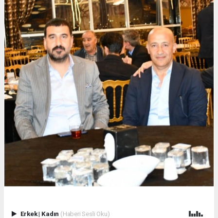
Erkek
|
Kadın
(Haberi Sesli Oku)