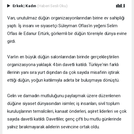
Erkek
|
Kadın
(Haberi Sesli Oku)
Van, unutulmaz düğün organizasyonlarından birine ev sahipliği
yaptı. İş insanı ve siyasetçi Süleyman Oflas'ın yeğeni Selim
Oflas ile Edanur Ertürk, görkemli bir düğün töreniyle dünya evine
girdi.
Van'ın en büyük düğün salonlarından birinde gerçekleştirilen
organizasyona yaklaşık 4 bin davetli katıldı. Türkiye'nin farklı
illerinin yanı sıra yurt dışından da çok sayıda misafirin iştirak
ettiği düğün, yoğun katılımıyla adeta bir buluşmaya dönüştü.
Gelin ve damadın mutluluğunu paylaşmak üzere düzenlenen
düğüne siyaset dünyasından isimler, iş insanları, sivil toplum
kuruluşlarının temsilcileri, kanaat önderleri, aşiret liderleri ve çok
sayıda davetli katıldı. Davetliler, genç çifti bu mutlu günlerinde
yalnız bırakmayarak ailelerin sevincine ortak oldu.