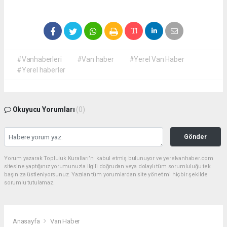
#Vanhaberleri
#Van haber
#Yerel Van Haber
#Yerel haberler
Okuyucu Yorumları
(0)
Gönder
Yorum yazarak Topluluk Kuralları’nı kabul etmiş bulunuyor ve yerelvanhaber.com
sitesine yaptığınız yorumunuzla ilgili doğrudan veya dolaylı tüm sorumluluğu tek
başınıza üstleniyorsunuz. Yazılan tüm yorumlardan site yönetimi hiçbir şekilde
sorumlu tutulamaz.
Anasayfa
Van Haber