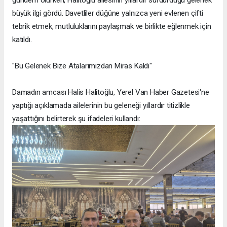
gündem olurken, Halitoğlu ailesinin yıllardır sürdürdüğü gelenek
büyük ilgi gördü. Davetliler düğüne yalnızca yeni evlenen çifti
tebrik etmek, mutluluklarını paylaşmak ve birlikte eğlenmek için
katıldı.
"Bu Gelenek Bize Atalarımızdan Miras Kaldı"
Damadın amcası Halis Halitoğlu, Yerel Van Haber Gazetesi'ne
yaptığı açıklamada ailelerinin bu geleneği yıllardır titizlikle
yaşattığını belirterek şu ifadeleri kullandı: