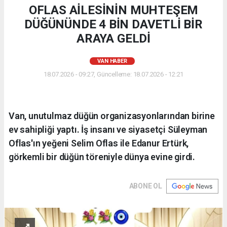
OFLAS AİLESİNİN MUHTEŞEM
DÜĞÜNÜNDE 4 BİN DAVETLİ BİR
ARAYA GELDİ
VAN HABER
18.07.2026 - 09:27, Güncelleme: 18.07.2026 - 12:21
Van, unutulmaz düğün organizasyonlarından birine
ev sahipliği yaptı. İş insanı ve siyasetçi Süleyman
Oflas'ın yeğeni Selim Oflas ile Edanur Ertürk,
görkemli bir düğün töreniyle dünya evine girdi.
ABONE OL