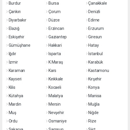
Burdur
Bursa
Çanakkale
Çankırı
Çorum
Denizli
Diyarbakır
Düzce
Edirne
Elazığ
Erzincan
Erzurum
Eskişehir
Gaziantep
Giresun
Gümüşhane
Hakkari
Hatay
Iğdır
Isparta
İstanbul
İzmir
K.Maraş
Karabük
Karaman
Kars
Kastamonu
Kayseri
Kırıkkale
Kırşehir
Kilis
Kocaeli
Konya
Kütahya
Malatya
Manisa
Mardin
Mersin
Muğla
Muş
Nevşehir
Niğde
Ordu
Osmaniye
Rize
Sakarya
Samsun
Siirt