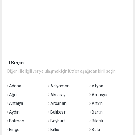
İl Seçin
Diğer il ile ilgili veriye ulaşmak için lütfen aşağıdan bir il seçin
Adana
Adıyaman
Afyon
Ağrı
Aksaray
Amasya
Antalya
Ardahan
Artvin
Aydın
Balıkesir
Bartın
Batman
Bayburt
Bilecik
Bingöl
Bitlis
Bolu