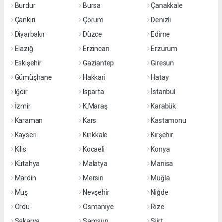
Burdur
Bursa
Çanakkale
Çankırı
Çorum
Denizli
Diyarbakır
Düzce
Edirne
Elazığ
Erzincan
Erzurum
Eskişehir
Gaziantep
Giresun
Gümüşhane
Hakkari
Hatay
Iğdır
Isparta
İstanbul
İzmir
K.Maraş
Karabük
Karaman
Kars
Kastamonu
Kayseri
Kırıkkale
Kırşehir
Kilis
Kocaeli
Konya
Kütahya
Malatya
Manisa
Mardin
Mersin
Muğla
Muş
Nevşehir
Niğde
Ordu
Osmaniye
Rize
Sakarya
Samsun
Siirt