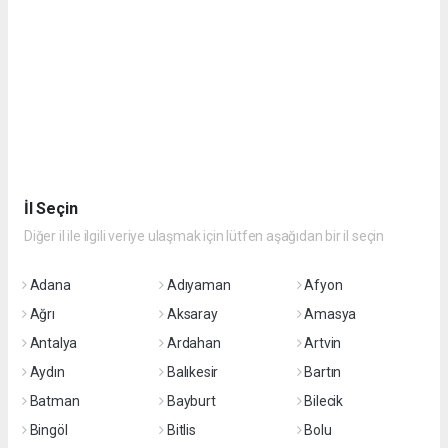
İl Seçin
Diğer il ile ilgili veriye ulaşmak için lütfen aşağıdan bir il seçin
Adana
Adıyaman
Afyon
Ağrı
Aksaray
Amasya
Antalya
Ardahan
Artvin
Aydın
Balıkesir
Bartın
Batman
Bayburt
Bilecik
Bingöl
Bitlis
Bolu