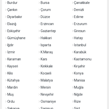
Burdur
Bursa
Çanakkale
Çankırı
Çorum
Denizli
Diyarbakır
Düzce
Edirne
Elazığ
Erzincan
Erzurum
Eskişehir
Gaziantep
Giresun
Gümüşhane
Hakkari
Hatay
Iğdır
Isparta
İstanbul
İzmir
K.Maraş
Karabük
Karaman
Kars
Kastamonu
Kayseri
Kırıkkale
Kırşehir
Kilis
Kocaeli
Konya
Kütahya
Malatya
Manisa
Mardin
Mersin
Muğla
Muş
Nevşehir
Niğde
Ordu
Osmaniye
Rize
Sakarya
Samsun
Siirt