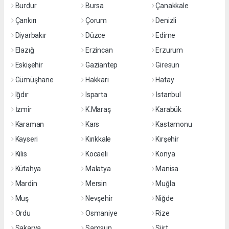
Burdur
Bursa
Çanakkale
Çankırı
Çorum
Denizli
Diyarbakır
Düzce
Edirne
Elazığ
Erzincan
Erzurum
Eskişehir
Gaziantep
Giresun
Gümüşhane
Hakkari
Hatay
Iğdır
Isparta
İstanbul
İzmir
K.Maraş
Karabük
Karaman
Kars
Kastamonu
Kayseri
Kırıkkale
Kırşehir
Kilis
Kocaeli
Konya
Kütahya
Malatya
Manisa
Mardin
Mersin
Muğla
Muş
Nevşehir
Niğde
Ordu
Osmaniye
Rize
Sakarya
Samsun
Siirt