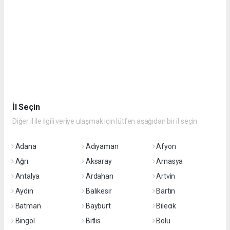
İl Seçin
Diğer il ile ilgili veriye ulaşmak için lütfen aşağıdan bir il seçin
Adana
Adıyaman
Afyon
Ağrı
Aksaray
Amasya
Antalya
Ardahan
Artvin
Aydın
Balıkesir
Bartın
Batman
Bayburt
Bilecik
Bingöl
Bitlis
Bolu