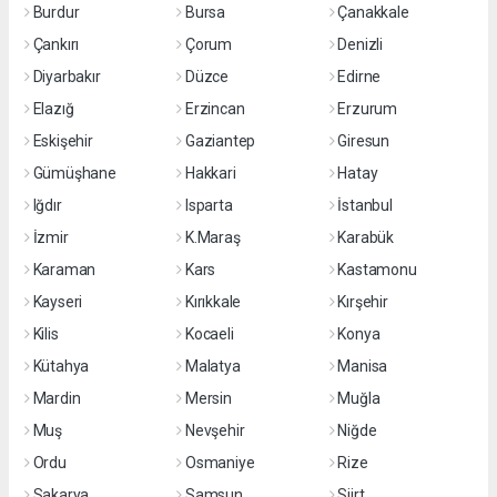
Burdur
Bursa
Çanakkale
Çankırı
Çorum
Denizli
Diyarbakır
Düzce
Edirne
Elazığ
Erzincan
Erzurum
Eskişehir
Gaziantep
Giresun
Gümüşhane
Hakkari
Hatay
Iğdır
Isparta
İstanbul
İzmir
K.Maraş
Karabük
Karaman
Kars
Kastamonu
Kayseri
Kırıkkale
Kırşehir
Kilis
Kocaeli
Konya
Kütahya
Malatya
Manisa
Mardin
Mersin
Muğla
Muş
Nevşehir
Niğde
Ordu
Osmaniye
Rize
Sakarya
Samsun
Siirt