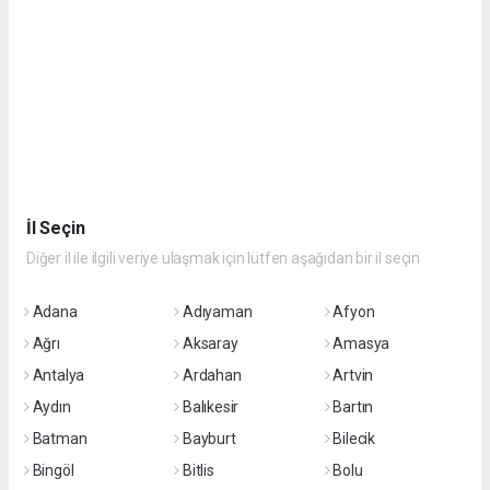
İl Seçin
Diğer il ile ilgili veriye ulaşmak için lütfen aşağıdan bir il seçin
Adana
Adıyaman
Afyon
Ağrı
Aksaray
Amasya
Antalya
Ardahan
Artvin
Aydın
Balıkesir
Bartın
Batman
Bayburt
Bilecik
Bingöl
Bitlis
Bolu