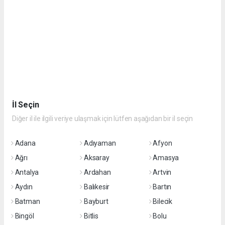
İl Seçin
Diğer il ile ilgili veriye ulaşmak için lütfen aşağıdan bir il seçin
Adana
Adıyaman
Afyon
Ağrı
Aksaray
Amasya
Antalya
Ardahan
Artvin
Aydın
Balıkesir
Bartın
Batman
Bayburt
Bilecik
Bingöl
Bitlis
Bolu