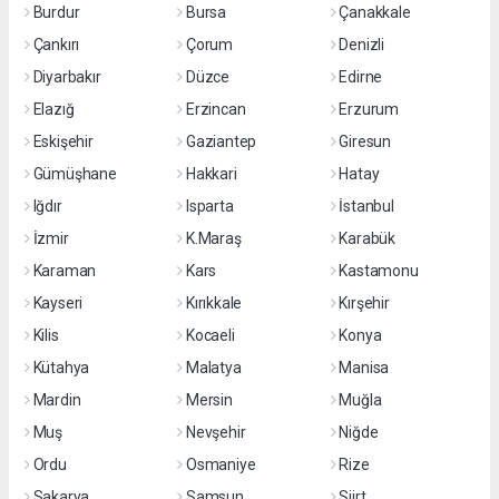
Burdur
Bursa
Çanakkale
Çankırı
Çorum
Denizli
Diyarbakır
Düzce
Edirne
Elazığ
Erzincan
Erzurum
Eskişehir
Gaziantep
Giresun
Gümüşhane
Hakkari
Hatay
Iğdır
Isparta
İstanbul
İzmir
K.Maraş
Karabük
Karaman
Kars
Kastamonu
Kayseri
Kırıkkale
Kırşehir
Kilis
Kocaeli
Konya
Kütahya
Malatya
Manisa
Mardin
Mersin
Muğla
Muş
Nevşehir
Niğde
Ordu
Osmaniye
Rize
Sakarya
Samsun
Siirt