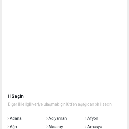
İl Seçin
Diğer il ile ilgili veriye ulaşmak için lütfen aşağıdan bir il seçin
Adana
Adıyaman
Afyon
Ağrı
Aksaray
Amasya