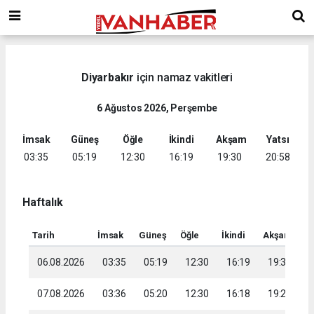
Diyarbakır
için namaz vakitleri
6 Ağustos 2026, Perşembe
İmsak
Güneş
Öğle
İkindi
Akşam
Yatsı
03:35
05:19
12:30
16:19
19:30
20:58
Haftalık
Tarih
İmsak
Güneş
Öğle
İkindi
Akşam
Ya
06.08.2026
03:35
05:19
12:30
16:19
19:30
2
07.08.2026
03:36
05:20
12:30
16:18
19:29
2