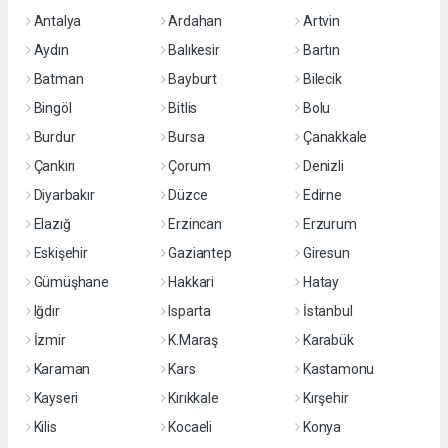
Antalya
Ardahan
Artvin
Aydın
Balıkesir
Bartın
Batman
Bayburt
Bilecik
Bingöl
Bitlis
Bolu
Burdur
Bursa
Çanakkale
Çankırı
Çorum
Denizli
Diyarbakır
Düzce
Edirne
Elazığ
Erzincan
Erzurum
Eskişehir
Gaziantep
Giresun
Gümüşhane
Hakkari
Hatay
Iğdır
Isparta
İstanbul
İzmir
K.Maraş
Karabük
Karaman
Kars
Kastamonu
Kayseri
Kırıkkale
Kırşehir
Kilis
Kocaeli
Konya