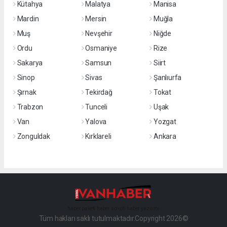
Kütahya
Malatya
Manisa
Mardin
Mersin
Muğla
Muş
Nevşehir
Niğde
Ordu
Osmaniye
Rize
Sakarya
Samsun
Siirt
Sinop
Sivas
Şanlıurfa
Şırnak
Tekirdağ
Tokat
Trabzon
Tunceli
Uşak
Van
Yalova
Yozgat
Zonguldak
Kırklareli
Ankara
haber paketi
haber scripti
haber yazılımı
Tüm hakları saklı tutulmaktadır.Copyright 2026©