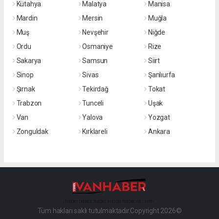
Kütahya
Malatya
Manisa
Mardin
Mersin
Muğla
Muş
Nevşehir
Niğde
Ordu
Osmaniye
Rize
Sakarya
Samsun
Siirt
Sinop
Sivas
Şanlıurfa
Şırnak
Tekirdağ
Tokat
Trabzon
Tunceli
Uşak
Van
Yalova
Yozgat
Zonguldak
Kırklareli
Ankara
haber paketi
haber scripti
haber yazılımı
Tüm hakları saklı tutulmaktadır.Copyright 2026©