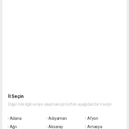
İl Seçin
Diğer il ile ilgili veriye ulaşmak için lütfen aşağıdan bir il seçin
Adana
Adıyaman
Afyon
Ağrı
Aksaray
Amasya