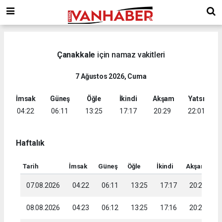
Çanakkale
için namaz vakitleri
7 Ağustos 2026, Cuma
İmsak
Güneş
Öğle
İkindi
Akşam
Yatsı
04:22
06:11
13:25
17:17
20:29
22:01
Haftalık
Tarih
İmsak
Güneş
Öğle
İkindi
Akşam
Ya
07.08.2026
04:22
06:11
13:25
17:17
20:29
2
08.08.2026
04:23
06:12
13:25
17:16
20:28
2