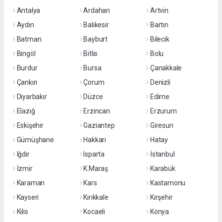
Antalya
Ardahan
Artvin
Aydın
Balıkesir
Bartın
Batman
Bayburt
Bilecik
Bingöl
Bitlis
Bolu
Burdur
Bursa
Çanakkale
Çankırı
Çorum
Denizli
Diyarbakır
Düzce
Edirne
Elazığ
Erzincan
Erzurum
Eskişehir
Gaziantep
Giresun
Gümüşhane
Hakkari
Hatay
Iğdır
Isparta
İstanbul
İzmir
K.Maraş
Karabük
Karaman
Kars
Kastamonu
Kayseri
Kırıkkale
Kırşehir
Kilis
Kocaeli
Konya