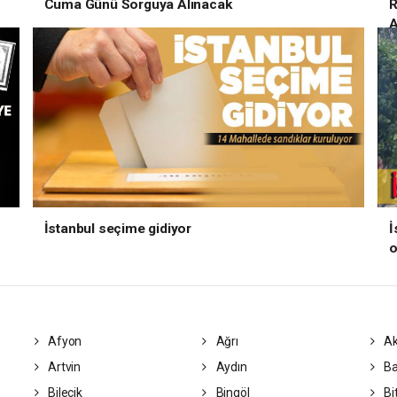
Cuma Günü Sorguya Alınacak
R
A
İstanbul seçime gidiyor
İ
o
Afyon
Ağrı
Ak
Artvin
Aydın
Ba
Bilecik
Bingöl
Bit