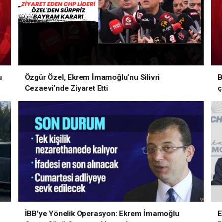
u
Özgür Özel, Ekrem İmamoğlu’nu Silivri
B
Cezaevi’nde Ziyaret Etti
ç
İBB'ye Yönelik Operasyon: Ekrem İmamoğlu
E