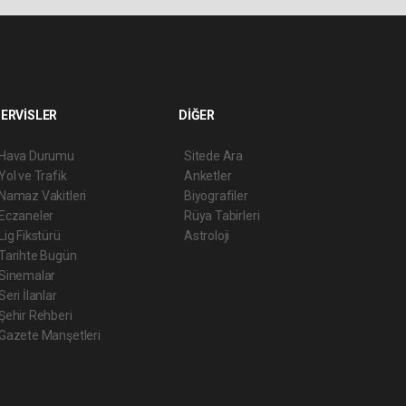
ERVİSLER
DİĞER
Hava Durumu
Sitede Ara
Yol ve Trafik
Anketler
Namaz Vakitleri
Biyografiler
Eczaneler
Rüya Tabirleri
Lig Fikstürü
Astroloji
Tarihte Bugün
Sinemalar
Seri İlanlar
Şehir Rehberi
Gazete Manşetleri