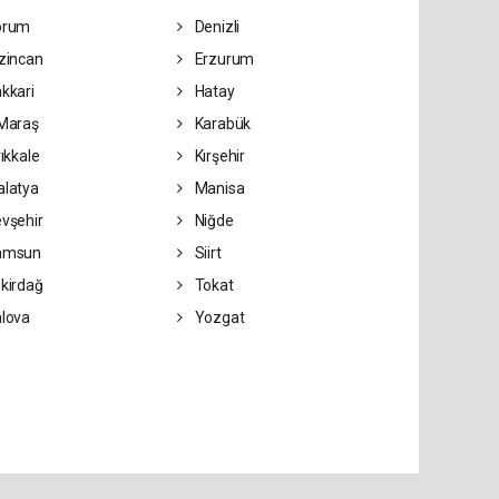
orum
Denizli
zincan
Erzurum
kkari
Hatay
Maraş
Karabük
rıkkale
Kırşehir
latya
Manisa
vşehir
Niğde
amsun
Siirt
kirdağ
Tokat
lova
Yozgat