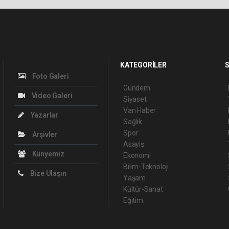
KATEGORİLER
S
Foto Galeri
Gündem
Video Galeri
Siyaset
Van Haber
Yazarlar
Sağlık
Spor
Arşivler
Asayiş
Künyemiz
Ekonomi
Bilim-Teknoloji
Bize Ulaşın
Yaşam
Kültür-Sanat
Eğitim