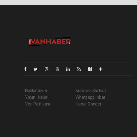
Pro-0.037
Hakkımızda
Kullanım Şartları
Yayın İlkeleri
Whatsapp İhbar
Veri Politikası
Haber Gönder