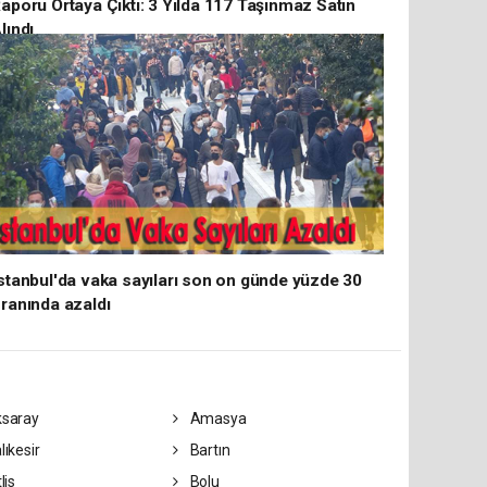
aporu Ortaya Çıktı: 3 Yılda 117 Taşınmaz Satın
lındı
stanbul'da vaka sayıları son on günde yüzde 30
ranında azaldı
saray
Amasya
lıkesir
Bartın
lis
Bolu