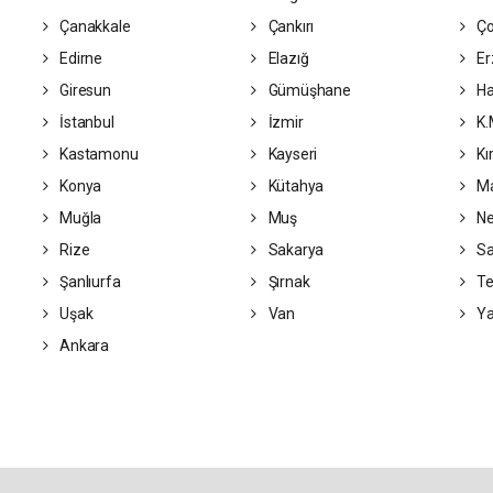
Çanakkale
Çankırı
Ç
Edirne
Elazığ
Er
Giresun
Gümüşhane
Ha
İstanbul
İzmir
K.
Kastamonu
Kayseri
Kı
Konya
Kütahya
Ma
Muğla
Muş
Ne
Rize
Sakarya
S
Şanlıurfa
Şırnak
Te
Uşak
Van
Ya
Ankara