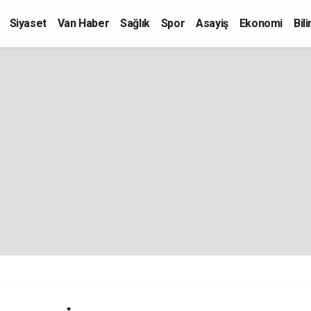
Siyaset
Van Haber
Sağlık
Spor
Asayiş
Ekonomi
Bil
Kültür-Sanat
Eğitim