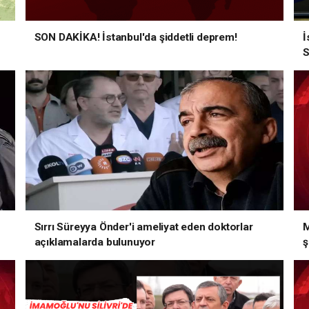
SON DAKİKA! İstanbul'da şiddetli deprem!
İ
S
Sırrı Süreyya Önder'i ameliyat eden doktorlar
M
açıklamalarda bulunuyor
ş