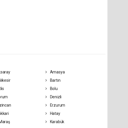
saray
Amasya
lıkesir
Bartın
lis
Bolu
orum
Denizli
zincan
Erzurum
kkari
Hatay
Maraş
Karabük