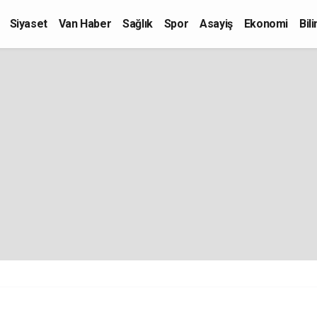
Siyaset
Van Haber
Sağlık
Spor
Asayiş
Ekonomi
Bil
Kültür-Sanat
Eğitim