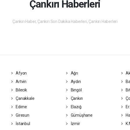
Çankırı Haberleri
Çankırı Haber, Çankırı Son Dakika Haberleri, Çankırı Haberleri
Afyon
Ağrı
Ak
Artvin
Aydın
Ba
Bilecik
Bingöl
Bit
Çanakkale
Çankırı
Ç
Edirne
Elazığ
Er
Giresun
Gümüşhane
Ha
İstanbul
İzmir
K.