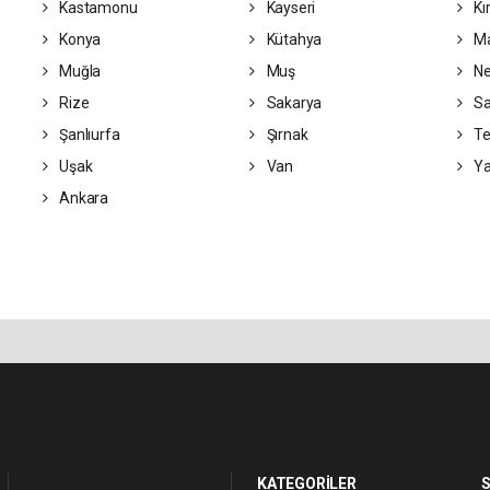
Kastamonu
Kayseri
Kı
Konya
Kütahya
Ma
Muğla
Muş
Ne
Rize
Sakarya
S
Şanlıurfa
Şırnak
Te
Uşak
Van
Ya
Ankara
KATEGORİLER
S