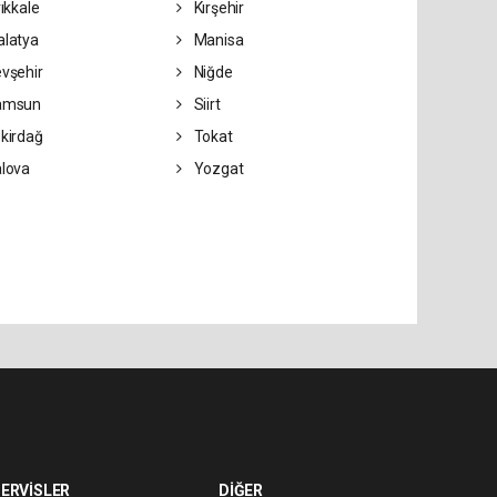
rıkkale
Kırşehir
latya
Manisa
vşehir
Niğde
amsun
Siirt
kirdağ
Tokat
lova
Yozgat
ERVİSLER
DİĞER