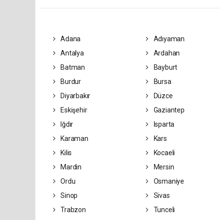
Adana
Adıyaman
Antalya
Ardahan
Batman
Bayburt
Burdur
Bursa
Diyarbakır
Düzce
Eskişehir
Gaziantep
Iğdır
Isparta
Karaman
Kars
Kilis
Kocaeli
Mardin
Mersin
Ordu
Osmaniye
Sinop
Sivas
Trabzon
Tunceli