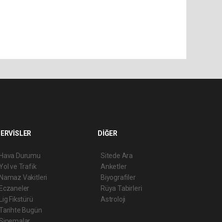
ERVİSLER
DİĞER
Hava Durumu
Sitede Ara
Yol ve Trafik
Anketler
Namaz Vakitleri
Biyografiler
Eczaneler
Rüya Tabirleri
Lig Fikstürü
Astroloji
Tarihte Bugün
Sinemalar