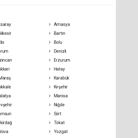
saray
Amasya
lıkesir
Bartın
lis
Bolu
orum
Denizli
zincan
Erzurum
kkari
Hatay
Maraş
Karabük
rıkkale
Kırşehir
latya
Manisa
vşehir
Niğde
amsun
Siirt
kirdağ
Tokat
lova
Yozgat