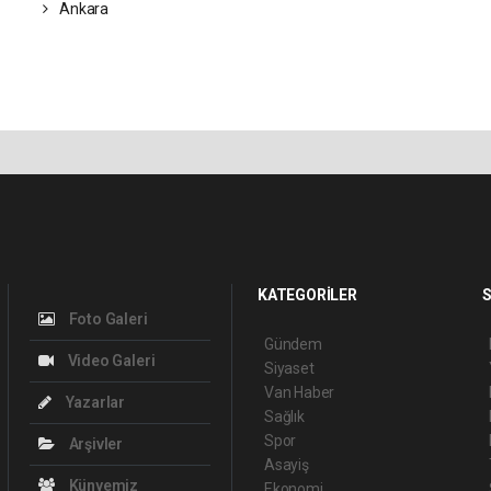
Ankara
KATEGORİLER
S
Foto Galeri
Gündem
Video Galeri
Siyaset
Van Haber
Yazarlar
Sağlık
Spor
Arşivler
Asayiş
Künyemiz
Ekonomi