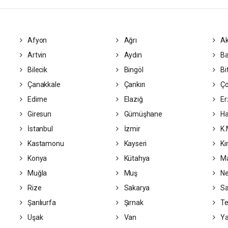
Afyon
Ağrı
Ak
Artvin
Aydın
Ba
Bilecik
Bingöl
Bit
Çanakkale
Çankırı
Ç
Edirne
Elazığ
Er
Giresun
Gümüşhane
Ha
İstanbul
İzmir
K.
Kastamonu
Kayseri
Kı
Konya
Kütahya
Ma
Muğla
Muş
Ne
Rize
Sakarya
S
Şanlıurfa
Şırnak
Te
Uşak
Van
Ya