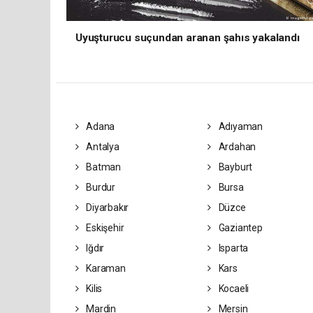
Uyuşturucu suçundan aranan şahıs yakalandı
Adana
Adıyaman
Antalya
Ardahan
Batman
Bayburt
Burdur
Bursa
Diyarbakır
Düzce
Eskişehir
Gaziantep
Iğdır
Isparta
Karaman
Kars
Kilis
Kocaeli
Mardin
Mersin