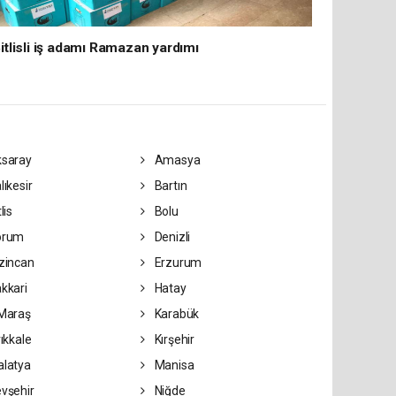
itlisli iş adamı Ramazan yardımı
saray
Amasya
lıkesir
Bartın
lis
Bolu
orum
Denizli
zincan
Erzurum
kkari
Hatay
Maraş
Karabük
rıkkale
Kırşehir
latya
Manisa
vşehir
Niğde