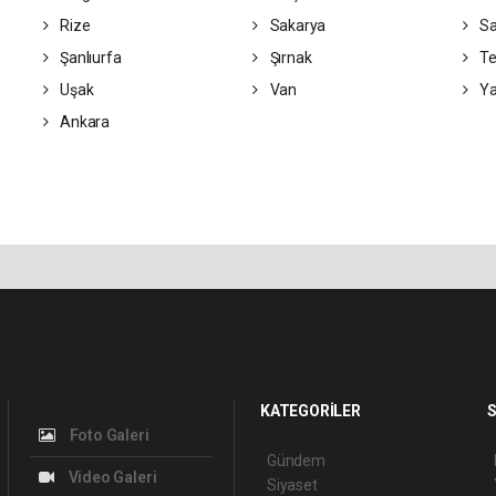
Rize
Sakarya
S
Şanlıurfa
Şırnak
Te
Uşak
Van
Ya
Ankara
KATEGORİLER
S
Foto Galeri
Gündem
Video Galeri
Siyaset