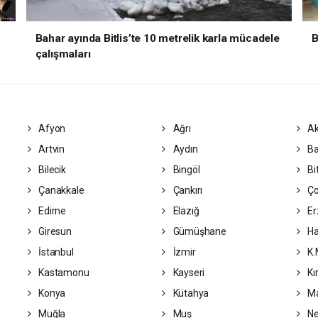
Bahar ayında Bitlis’te 10 metrelik karla mücadele
B
çalışmaları
Afyon
Ağrı
Ak
Artvin
Aydın
Ba
Bilecik
Bingöl
Bit
Çanakkale
Çankırı
Ç
Edirne
Elazığ
Er
Giresun
Gümüşhane
Ha
İstanbul
İzmir
K.
Kastamonu
Kayseri
Kı
Konya
Kütahya
Ma
Muğla
Muş
Ne