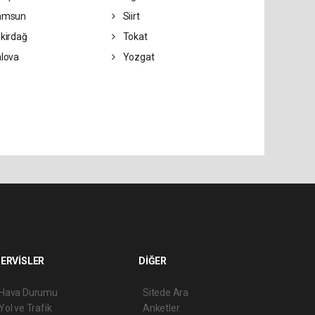
amsun
Siirt
kirdağ
Tokat
lova
Yozgat
ERVİSLER
DİĞER
Hava Durumu
Sitede Ara
Yol ve Trafik
Anketler