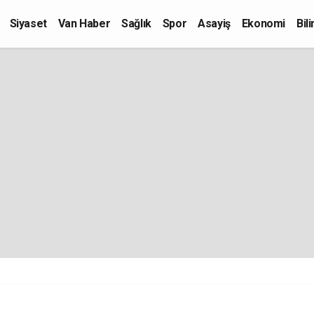
Siyaset
Van Haber
Sağlık
Spor
Asayiş
Ekonomi
Bil
Kültür-Sanat
Eğitim