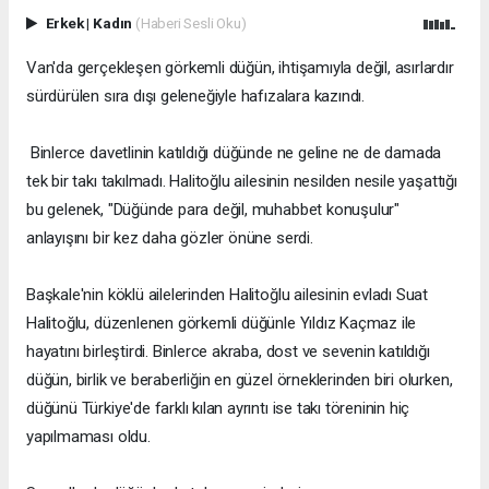
Erkek
|
Kadın
(Haberi Sesli Oku)
Van'da gerçekleşen görkemli düğün, ihtişamıyla değil, asırlardır
sürdürülen sıra dışı geleneğiyle hafızalara kazındı.
Binlerce davetlinin katıldığı düğünde ne geline ne de damada
tek bir takı takılmadı. Halitoğlu ailesinin nesilden nesile yaşattığı
bu gelenek, "Düğünde para değil, muhabbet konuşulur"
anlayışını bir kez daha gözler önüne serdi.
Başkale'nin köklü ailelerinden Halitoğlu ailesinin evladı Suat
Halitoğlu, düzenlenen görkemli düğünle Yıldız Kaçmaz ile
hayatını birleştirdi. Binlerce akraba, dost ve sevenin katıldığı
düğün, birlik ve beraberliğin en güzel örneklerinden biri olurken,
düğünü Türkiye'de farklı kılan ayrıntı ise takı töreninin hiç
yapılmaması oldu.