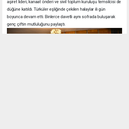
aşiret lideri, kanaat önderi ve sivil toplum kuruluşu temsilcisi de
düğüne katıldı. Türküler eşliğinde çekilen halaylar ili gün
boyunca devam etti. Binlerce davetli aynı sofrada buluşarak
genç çiftin mutluluğunu paylaştı.
Halitoğlu ailesinin yıllardır yaşattığı bu örnek gelenek, düğünlerin
maddi beklentilerden uzak, tamamen birlik, beraberlik ve
kardeşlik ruhuyla da yapılabileceğini gösterdi. Gösteriş yerine