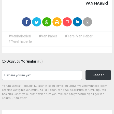
VAN HABERİ
#Vanhaberleri
#Van haber
#Yerel Van Haber
#Yerel haberler
Okuyucu Yorumları
(0)
Gönder
Yorum yazarak Topluluk Kuralları’nı kabul etmiş bulunuyor ve yerelvanhaber.com
sitesine yaptığınız yorumunuzla ilgili doğrudan veya dolaylı tüm sorumluluğu tek
başınıza üstleniyorsunuz. Yazılan tüm yorumlardan site yönetimi hiçbir şekilde
sorumlu tutulamaz.