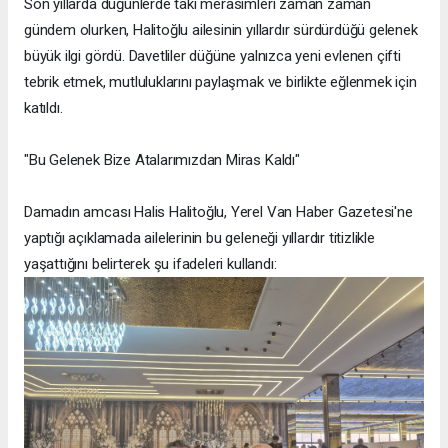
Son yıllarda düğünlerde takı merasimleri zaman zaman
gündem olurken, Halitoğlu ailesinin yıllardır sürdürdüğü gelenek
büyük ilgi gördü. Davetliler düğüne yalnızca yeni evlenen çifti
tebrik etmek, mutluluklarını paylaşmak ve birlikte eğlenmek için
katıldı.
"Bu Gelenek Bize Atalarımızdan Miras Kaldı"
Damadın amcası Halis Halitoğlu, Yerel Van Haber Gazetesi'ne
yaptığı açıklamada ailelerinin bu geleneği yıllardır titizlikle
yaşattığını belirterek şu ifadeleri kullandı: