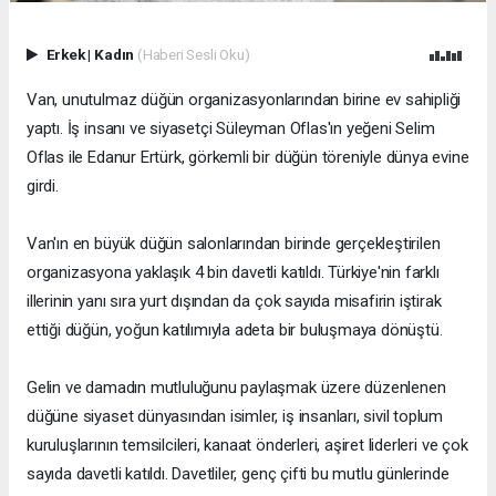
Erkek
|
Kadın
(Haberi Sesli Oku)
Van, unutulmaz düğün organizasyonlarından birine ev sahipliği
yaptı. İş insanı ve siyasetçi Süleyman Oflas'ın yeğeni Selim
Oflas ile Edanur Ertürk, görkemli bir düğün töreniyle dünya evine
girdi.
Van'ın en büyük düğün salonlarından birinde gerçekleştirilen
organizasyona yaklaşık 4 bin davetli katıldı. Türkiye'nin farklı
illerinin yanı sıra yurt dışından da çok sayıda misafirin iştirak
ettiği düğün, yoğun katılımıyla adeta bir buluşmaya dönüştü.
Gelin ve damadın mutluluğunu paylaşmak üzere düzenlenen
düğüne siyaset dünyasından isimler, iş insanları, sivil toplum
kuruluşlarının temsilcileri, kanaat önderleri, aşiret liderleri ve çok
sayıda davetli katıldı. Davetliler, genç çifti bu mutlu günlerinde