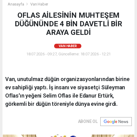
Anasayfa
Van Haber
OFLAS AİLESİNİN MUHTEŞEM
DÜĞÜNÜNDE 4 BİN DAVETLİ BİR
ARAYA GELDİ
VAN HABER
18.07.2026 - 09:27, Güncelleme: 18.07.2026 - 12:21
Van, unutulmaz düğün organizasyonlarından birine
ev sahipliği yaptı. İş insanı ve siyasetçi Süleyman
Oflas'ın yeğeni Selim Oflas ile Edanur Ertürk,
görkemli bir düğün töreniyle dünya evine girdi.
ABONE OL