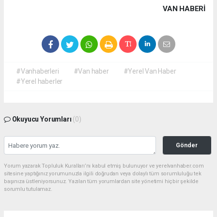
VAN HABERİ
#Vanhaberleri
#Van haber
#Yerel Van Haber
#Yerel haberler
Okuyucu Yorumları
(0)
Gönder
Yorum yazarak Topluluk Kuralları’nı kabul etmiş bulunuyor ve yerelvanhaber.com
sitesine yaptığınız yorumunuzla ilgili doğrudan veya dolaylı tüm sorumluluğu tek
başınıza üstleniyorsunuz. Yazılan tüm yorumlardan site yönetimi hiçbir şekilde
sorumlu tutulamaz.