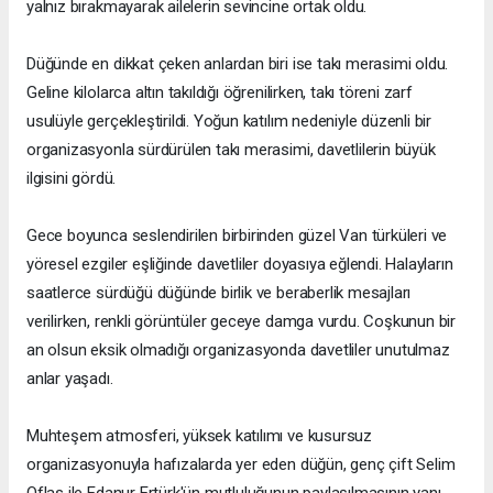
yalnız bırakmayarak ailelerin sevincine ortak oldu.
Düğünde en dikkat çeken anlardan biri ise takı merasimi oldu.
Geline kilolarca altın takıldığı öğrenilirken, takı töreni zarf
usulüyle gerçekleştirildi. Yoğun katılım nedeniyle düzenli bir
organizasyonla sürdürülen takı merasimi, davetlilerin büyük
ilgisini gördü.
Gece boyunca seslendirilen birbirinden güzel Van türküleri ve
yöresel ezgiler eşliğinde davetliler doyasıya eğlendi. Halayların
saatlerce sürdüğü düğünde birlik ve beraberlik mesajları
verilirken, renkli görüntüler geceye damga vurdu. Coşkunun bir
an olsun eksik olmadığı organizasyonda davetliler unutulmaz
anlar yaşadı.
Muhteşem atmosferi, yüksek katılımı ve kusursuz
organizasyonuyla hafızalarda yer eden düğün, genç çift Selim
Oflas ile Edanur Ertürk'ün mutluluğunun paylaşılmasının yanı