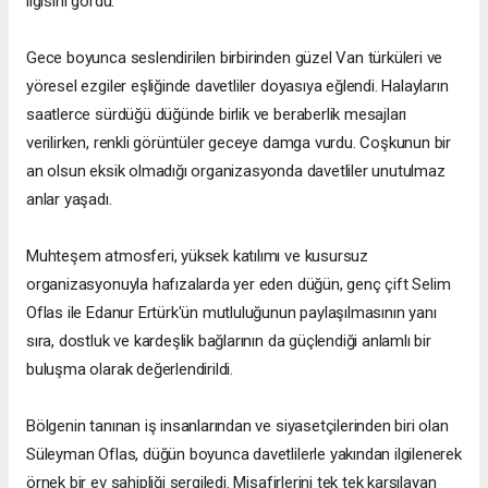
ilgisini gördü.
Gece boyunca seslendirilen birbirinden güzel Van türküleri ve
yöresel ezgiler eşliğinde davetliler doyasıya eğlendi. Halayların
saatlerce sürdüğü düğünde birlik ve beraberlik mesajları
verilirken, renkli görüntüler geceye damga vurdu. Coşkunun bir
an olsun eksik olmadığı organizasyonda davetliler unutulmaz
anlar yaşadı.
Muhteşem atmosferi, yüksek katılımı ve kusursuz
organizasyonuyla hafızalarda yer eden düğün, genç çift Selim
Oflas ile Edanur Ertürk'ün mutluluğunun paylaşılmasının yanı
sıra, dostluk ve kardeşlik bağlarının da güçlendiği anlamlı bir
buluşma olarak değerlendirildi.
Bölgenin tanınan iş insanlarından ve siyasetçilerinden biri olan
Süleyman Oflas, düğün boyunca davetlilerle yakından ilgilenerek
örnek bir ev sahipliği sergiledi. Misafirlerini tek tek karşılayan