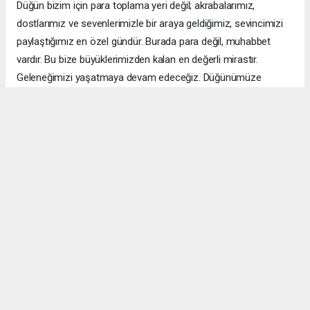
Düğün bizim için para toplama yeri değil; akrabalarımız,
dostlarımız ve sevenlerimizle bir araya geldiğimiz, sevincimizi
paylaştığımız en özel gündür. Burada para değil, muhabbet
vardır. Bu bize büyüklerimizden kalan en değerli mirastır.
Geleneğimizi yaşatmaya devam edeceğiz. Düğünümüze
katılarak sevincimizi paylaşan tüm büyüklerimize,
akrabalarımıza, dostlarımıza ve sevenlerimize gönülden
teşekkür ediyorum."
Takı Yerine Dayanışma ve Kardeşlik Ön Plandaydı
Düğünün toy büyüklüğünü Şeref Ertuş üstlenirken, Van'ın birçok
aşiret lideri, kanaat önderi ve sivil toplum kuruluşu temsilcisi de
düğüne katıldı. Türküler eşliğinde çekilen halaylar ili gün
boyunca devam etti. Binlerce davetli aynı sofrada buluşarak
genç çiftin mutluluğunu paylaştı.