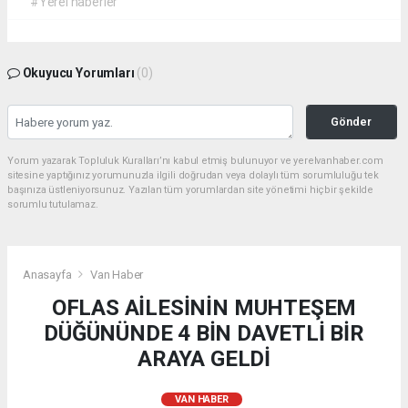
#Yerel haberler
Okuyucu Yorumları
(0)
Gönder
Yorum yazarak Topluluk Kuralları’nı kabul etmiş bulunuyor ve yerelvanhaber.com
sitesine yaptığınız yorumunuzla ilgili doğrudan veya dolaylı tüm sorumluluğu tek
başınıza üstleniyorsunuz. Yazılan tüm yorumlardan site yönetimi hiçbir şekilde
sorumlu tutulamaz.
Anasayfa
Van Haber
OFLAS AİLESİNİN MUHTEŞEM
DÜĞÜNÜNDE 4 BİN DAVETLİ BİR
ARAYA GELDİ
VAN HABER