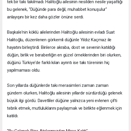
tek bir takı takılmadı. Halitoğlu ailesinin nesilden nesile yaşattığı
bu gelenek, "Düğünde para değil, muhabbet konuşulur"
anlayışını bir kez daha gözler önüne serdi.
Başkale'nin köklü ailelerinden Halitoğlu ailesinin evladı Suat
Halitoğlu, düzenlenen görkemli düğünle Yıldız Kaçmaz ile
hayatını birleştirdi. Binlerce akraba, dost ve sevenin katıldığı
düğün, birlik ve beraberliğin en güzel örneklerinden biri olurken,
düğünü Türkiye'de farklı kılan ayrıntı ise takı töreninin hiç
yapılmaması oldu.
Son yıllarda düğünlerde takı merasimleri zaman zaman
gündem olurken, Halitoğlu ailesinin yıllardır sürdürdüğü gelenek
büyük ilgi gördü. Davetliler düğüne yalnızca yeni evlenen çifti
tebrik etmek, mutluluklarını paylaşmak ve birlikte eğlenmek için
katıldı.