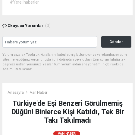
#Yerel haberler
Okuyucu Yorumları
(0)
Gönder
Yorum yazarak Topluluk Kuralları’nı kabul etmiş bulunuyor ve yerelvanhaber.com
sitesine yaptığınız yorumunuzla ilgili doğrudan veya dolaylı tüm sorumluluğu tek
başınıza üstleniyorsunuz. Yazılan tüm yorumlardan site yönetimi hiçbir şekilde
sorumlu tutulamaz.
Anasayfa
Van Haber
Türkiye'de Eşi Benzeri Görülmemiş
Düğün! Binlerce Kişi Katıldı, Tek Bir
Takı Takılmadı
VAN HABER