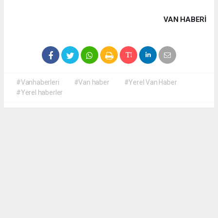
VAN HABERİ
#Vanhaberleri
#Van haber
#Yerel Van Haber
#Yerel haberler
Okuyucu Yorumları
(0)
Gönder
Yorum yazarak Topluluk Kuralları’nı kabul etmiş bulunuyor ve yerelvanhaber.com
sitesine yaptığınız yorumunuzla ilgili doğrudan veya dolaylı tüm sorumluluğu tek
başınıza üstleniyorsunuz. Yazılan tüm yorumlardan site yönetimi hiçbir şekilde
sorumlu tutulamaz.