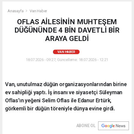
Anasayfa
Van Haber
OFLAS AİLESİNİN MUHTEŞEM
DÜĞÜNÜNDE 4 BİN DAVETLİ BİR
ARAYA GELDİ
VAN HABER
18.07.2026 - 09:27, Güncelleme: 18.07.2026 - 12:21
Van, unutulmaz düğün organizasyonlarından birine
ev sahipliği yaptı. İş insanı ve siyasetçi Süleyman
Oflas'ın yeğeni Selim Oflas ile Edanur Ertürk,
görkemli bir düğün töreniyle dünya evine girdi.
ABONE OL