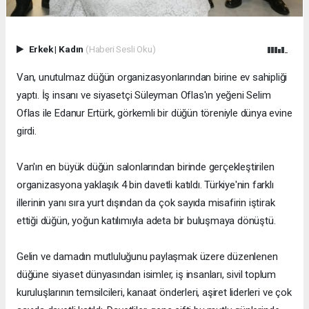
Erkek
|
Kadın
(Haberi Sesli Oku)
Van, unutulmaz düğün organizasyonlarından birine ev sahipliği
yaptı. İş insanı ve siyasetçi Süleyman Oflas'ın yeğeni Selim
Oflas ile Edanur Ertürk, görkemli bir düğün töreniyle dünya evine
girdi.
Van'ın en büyük düğün salonlarından birinde gerçekleştirilen
organizasyona yaklaşık 4 bin davetli katıldı. Türkiye'nin farklı
illerinin yanı sıra yurt dışından da çok sayıda misafirin iştirak
ettiği düğün, yoğun katılımıyla adeta bir buluşmaya dönüştü.
Gelin ve damadın mutluluğunu paylaşmak üzere düzenlenen
düğüne siyaset dünyasından isimler, iş insanları, sivil toplum
kuruluşlarının temsilcileri, kanaat önderleri, aşiret liderleri ve çok