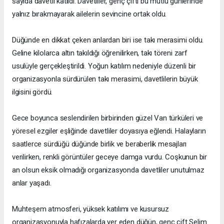
sayıda davetli katıldı. Davetliler, genç çifti bu mutlu günlerinde
yalnız bırakmayarak ailelerin sevincine ortak oldu.
Düğünde en dikkat çeken anlardan biri ise takı merasimi oldu.
Geline kilolarca altın takıldığı öğrenilirken, takı töreni zarf
usulüyle gerçekleştirildi. Yoğun katılım nedeniyle düzenli bir
organizasyonla sürdürülen takı merasimi, davetlilerin büyük
ilgisini gördü.
Gece boyunca seslendirilen birbirinden güzel Van türküleri ve
yöresel ezgiler eşliğinde davetliler doyasıya eğlendi. Halayların
saatlerce sürdüğü düğünde birlik ve beraberlik mesajları
verilirken, renkli görüntüler geceye damga vurdu. Coşkunun bir
an olsun eksik olmadığı organizasyonda davetliler unutulmaz
anlar yaşadı.
Muhteşem atmosferi, yüksek katılımı ve kusursuz
organizasyonuyla hafızalarda yer eden düğün, genç çift Selim