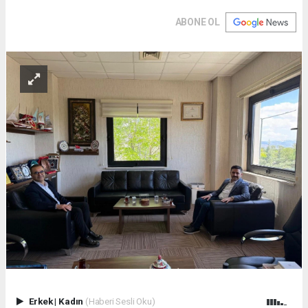
ABONE OL
Erkek
|
Kadın
(Haberi Sesli Oku)