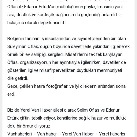
Oflas ile Edanur Ertürk'ün mutluluğunun paylaşılmasının yanı
sıra, dostluk ve kardeşlik bağlarının da güçlendiği anlamlı bir
buluşma olarak değerlendirildi.
Bölgenin tanınan iş insanlarından ve siyasetçilerinden biri olan
Süleyman Oflas, düğün boyunca davetlilerle yakından ilgilenerek
örnek bir ev sahipliği sergiledi. Misafirlerini tek tek karşılayan
Oflas, organizasyonun her ayrıntısıyla ilgilenirken, davetliler de
gösterilen ilgi ve misafirperverlikten duydukları memnuniyeti
dile getirdi.
Gece, çekilen hatıra fotoğrafları ve iyi dileklerin ardından sona
erdi.
Biz de Yerel Van Haber ailesi olarak Selim Oflas ve Edanur
Ertürk çiftini tebrik ediyor, kendilerine sağlık, huzur ve mutluluk
dolu bir ömür diliyoruz.
Vanhaberleri - Van haber - Yerel Van Haber - Yerel haberler