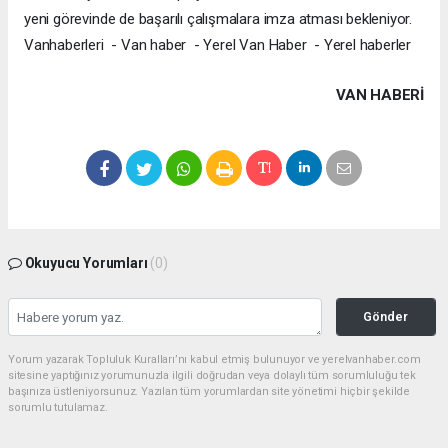
yeni görevinde de başarılı çalışmalara imza atması bekleniyor.
Vanhaberleri - Van haber - Yerel Van Haber - Yerel haberler
VAN HABERİ
Okuyucu Yorumları
(0)
Gönder
Yorum yazarak Topluluk Kuralları’nı kabul etmiş bulunuyor ve yerelvanhaber.com
sitesine yaptığınız yorumunuzla ilgili doğrudan veya dolaylı tüm sorumluluğu tek
başınıza üstleniyorsunuz. Yazılan tüm yorumlardan site yönetimi hiçbir şekilde
sorumlu tutulamaz.