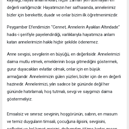
kaynağı, hayatı anlamlı kılan, hiçbir zaman yeri dolmayan en
değerli varlığımızdır. Hayatımızın her safhasında, annelerimiz
bizler için berekettir, duadır ve onlar bizim ilk öğretmenimizdir.
Peygamber Efendimizin "Cennet, Annelerin Ayakları Altındadır."
hadis-i şerifiyle payelendirdiği, varlıklarıyla hayatımıza anlam
katan annelerimizin hakkı hiçbir şekilde ödenemez.
Anne sevgisi, sevgilerin en büyüğü, en değerlisidir. Annelerimizi
daima mutlu etmek, emeklerinin boşa gitmediğini göstermek,
gurur duyacakları evlatlar olmak, onlar için en büyük
armağandır. Annelerimizin gülen yüzleri, bizler için de en değerli
hazinedir. Annelerimizi, yılın sadece bir gününde değil her
gününde hatırlamalı, hoş tutmalı, sevgi ve saygımızı daima
göstermeliyiz.
Emsalsiz ve sınırsız sevginin, hoşgörünün, sabrın, en masum
ve temiz duyguların timsali, çocuğuna ilgisini, sevgisini,