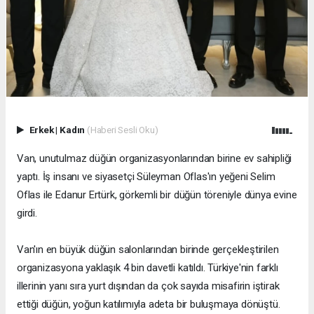
Erkek
|
Kadın
(Haberi Sesli Oku)
Van, unutulmaz düğün organizasyonlarından birine ev sahipliği
yaptı. İş insanı ve siyasetçi Süleyman Oflas'ın yeğeni Selim
Oflas ile Edanur Ertürk, görkemli bir düğün töreniyle dünya evine
girdi.
Van'ın en büyük düğün salonlarından birinde gerçekleştirilen
organizasyona yaklaşık 4 bin davetli katıldı. Türkiye'nin farklı
illerinin yanı sıra yurt dışından da çok sayıda misafirin iştirak
ettiği düğün, yoğun katılımıyla adeta bir buluşmaya dönüştü.