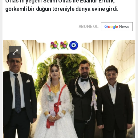
Oflas'ın yeğeni Selim Oflas ile Edanur Ertürk,
görkemli bir düğün töreniyle dünya evine girdi.
ABONE OL