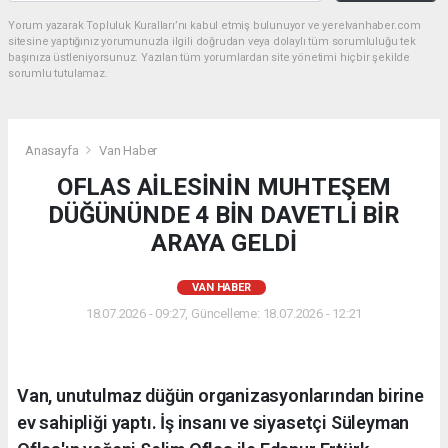
Yorum yazarak Topluluk Kuralları’nı kabul etmiş bulunuyor ve yerelvanhaber.com
sitesine yaptığınız yorumunuzla ilgili doğrudan veya dolaylı tüm sorumluluğu tek
başınıza üstleniyorsunuz. Yazılan tüm yorumlardan site yönetimi hiçbir şekilde
sorumlu tutulamaz.
Anasayfa
Van Haber
OFLAS AİLESİNİN MUHTEŞEM
DÜĞÜNÜNDE 4 BİN DAVETLİ BİR
ARAYA GELDİ
VAN HABER
18.07.2026 - 09:27, Güncelleme: 18.07.2026 - 12:21
Van, unutulmaz düğün organizasyonlarından birine
ev sahipliği yaptı. İş insanı ve siyasetçi Süleyman