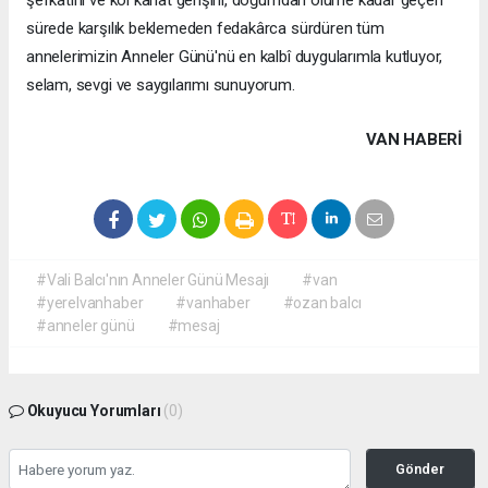
şefkatini ve kol kanat gerişini, doğumdan ölüme kadar geçen
sürede karşılık beklemeden fedakârca sürdüren tüm
annelerimizin Anneler Günü'nü en kalbî duygularımla kutluyor,
selam, sevgi ve saygılarımı sunuyorum.
VAN HABERİ
#Vali Balcı'nın Anneler Günü Mesajı
#van
#yerelvanhaber
#vanhaber
#ozan balcı
#anneler günü
#mesaj
Okuyucu Yorumları
(0)
Gönder