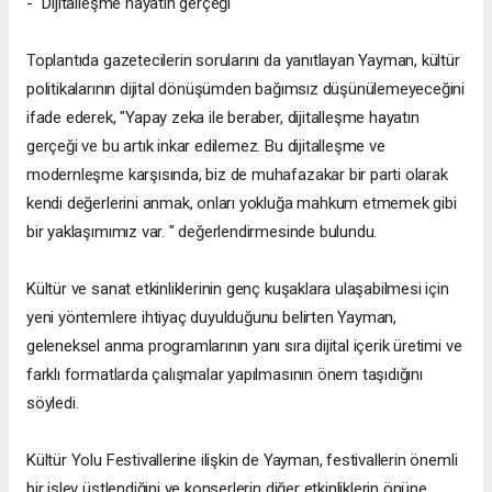
- "Dijitalleşme hayatın gerçeği"
Toplantıda gazetecilerin sorularını da yanıtlayan Yayman, kültür
politikalarının dijital dönüşümden bağımsız düşünülemeyeceğini
ifade ederek, "Yapay zeka ile beraber, dijitalleşme hayatın
gerçeği ve bu artık inkar edilemez. Bu dijitalleşme ve
modernleşme karşısında, biz de muhafazakar bir parti olarak
kendi değerlerini anmak, onları yokluğa mahkum etmemek gibi
bir yaklaşımımız var. " değerlendirmesinde bulundu.
Kültür ve sanat etkinliklerinin genç kuşaklara ulaşabilmesi için
yeni yöntemlere ihtiyaç duyulduğunu belirten Yayman,
geleneksel anma programlarının yanı sıra dijital içerik üretimi ve
farklı formatlarda çalışmalar yapılmasının önem taşıdığını
söyledi.
Kültür Yolu Festivallerine ilişkin de Yayman, festivallerin önemli
bir işlev üstlendiğini ve konserlerin diğer etkinliklerin önüne