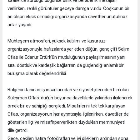
saatlerce sürdüğü düğünde birlik ve beraberlik mesajları
verilirken, renkli görüntüler geceye damga vurdu. Coşkunun bir
an olsun eksik olmadığı organizasyonda davetliler unutulmaz
anlar yaşadı.
Muhteşem atmosferi, yüksek katılımı ve kusursuz
organizasyonuyla hafızalarda yer eden düğün, genç çift Selim
Oflas ile Edanur Ertürk'ün mutluluğunun paylaşılmasının yanı
sıra, dostluk ve kardeşlik bağlarının da güçlendiği anlamlı bir
buluşma olarak değerlendirildi.
Bölgenin tanınan iş insanlarından ve siyasetçilerinden biri olan
Süleyman Oflas, düğün boyunca davetlilerle yakından ilgilenerek
örnek bir ev sahipliği sergiledi. Misafirlerini tek tek karşılayan
Oflas, organizasyonun her ayrıntısıyla ilgilenirken, davetliler de
gösterilen ilgi ve misafirperverlikten duydukları memnuniyeti
dile getirdi.
Gece, çekilen hatıra fotoğrafları ve iyi dileklerin ardından sona