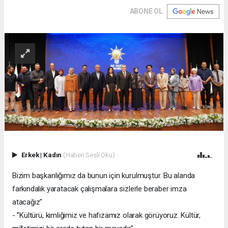
ABONE OL
Erkek
|
Kadın
(Haberi Sesli Oku)
Bizim başkanlığımız da bunun için kurulmuştur. Bu alanda
farkındalık yaratacak çalışmalara sizlerle beraber imza
atacağız"
- ⁠”Kültürü, kimliğimiz ve hafızamız olarak görüyoruz. Kültür,