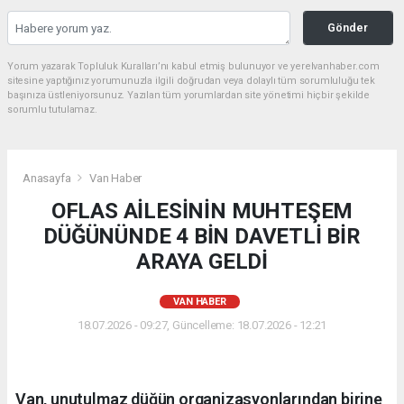
Gönder
Yorum yazarak Topluluk Kuralları’nı kabul etmiş bulunuyor ve yerelvanhaber.com
sitesine yaptığınız yorumunuzla ilgili doğrudan veya dolaylı tüm sorumluluğu tek
başınıza üstleniyorsunuz. Yazılan tüm yorumlardan site yönetimi hiçbir şekilde
sorumlu tutulamaz.
Anasayfa
Van Haber
OFLAS AİLESİNİN MUHTEŞEM
DÜĞÜNÜNDE 4 BİN DAVETLİ BİR
ARAYA GELDİ
VAN HABER
18.07.2026 - 09:27, Güncelleme: 18.07.2026 - 12:21
Van, unutulmaz düğün organizasyonlarından birine