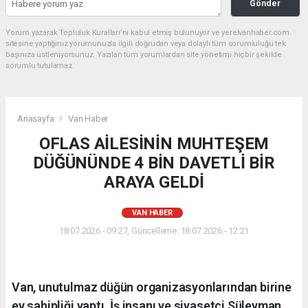
Gönder
Yorum yazarak Topluluk Kuralları’nı kabul etmiş bulunuyor ve yerelvanhaber.com
sitesine yaptığınız yorumunuzla ilgili doğrudan veya dolaylı tüm sorumluluğu tek
başınıza üstleniyorsunuz. Yazılan tüm yorumlardan site yönetimi hiçbir şekilde
sorumlu tutulamaz.
Anasayfa
Van Haber
OFLAS AİLESİNİN MUHTEŞEM
DÜĞÜNÜNDE 4 BİN DAVETLİ BİR
ARAYA GELDİ
VAN HABER
18.07.2026 - 09:27, Güncelleme: 18.07.2026 - 12:21
Van, unutulmaz düğün organizasyonlarından birine
ev sahipliği yaptı. İş insanı ve siyasetçi Süleyman