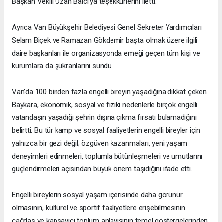
Başkan Vekili Ozan Balcı’ya teşekkürlerini iletti.
Ayrıca Van Büyükşehir Belediyesi Genel Sekreter Yardımcıları
Selam Biçek ve Ramazan Gökdemir başta olmak üzere ilgili
daire başkanları ile organizasyonda emeği geçen tüm kişi ve
kurumlara da şükranlarını sundu.
Van’da 100 binden fazla engelli bireyin yaşadığına dikkat çeken
Baykara, ekonomik, sosyal ve fiziki nedenlerle birçok engelli
vatandaşın yaşadığı şehrin dışına çıkma fırsatı bulamadığını
belirtti. Bu tür kamp ve sosyal faaliyetlerin engelli bireyler için
yalnızca bir gezi değil; özgüven kazanmaları, yeni yaşam
deneyimleri edinmeleri, toplumla bütünleşmeleri ve umutlarını
güçlendirmeleri açısından büyük önem taşıdığını ifade etti.
Engelli bireylerin sosyal yaşam içerisinde daha görünür
olmasının, kültürel ve sportif faaliyetlere erişebilmesinin
çağdaş ve kapsayıcı toplum anlayışının temel göstergelerinden