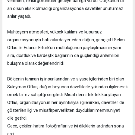
verilirken, renkli görüntüler geceye damga vurdu. Coşkunun bir
an olsun eksik olmadığı organizasyonda davetliler unutulmaz
anlar yaşadı.
Muhteşem atmosferi, yüksek katılımı ve kusursuz
organizasyonuyla hafızalarda yer eden düğün, genç çift Selim
Oflas ile Edanur Ertürk'ün mutluluğunun paylaşılmasının yanı
sıra, dostluk ve kardeşlik bağlarının da güçlendiği anlamlı bir
buluşma olarak değerlendirildi.
Bölgenin tanınan iş insanlarından ve siyasetçilerinden biri olan
Süleyman Oflas, düğün boyunca davetlilerle yakından ilgilenerek
örnek bir ev sahipliği sergiledi. Misafirlerini tek tek karşılayan
Oflas, organizasyonun her ayrıntısıyla ilgilenirken, davetliler de
gösterilen ilgi ve misafirperverlikten duydukları memnuniyeti
dile getirdi.
Gece, çekilen hatıra fotoğrafları ve iyi dileklerin ardından sona
erdi.