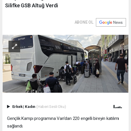
Silifke GSB Altuğ Verdi
ABONE OL
Erkek
|
Kadın
(Haberi Sesli Oku)
Gençlik Kampı programına Van’dan 220 engelli bireyin katılımı
sağlandı.