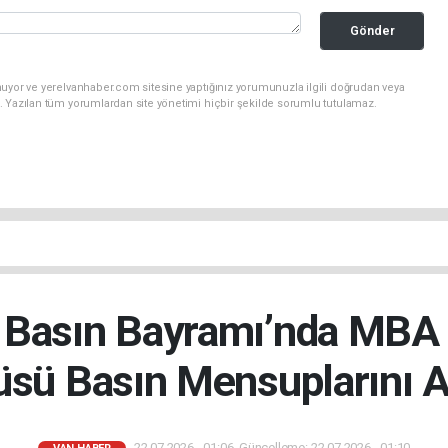
Gönder
nuyor ve yerelvanhaber.com sitesine yaptığınız yorumunuzla ilgili doğrudan veya
. Yazılan tüm yorumlardan site yönetimi hiçbir şekilde sorumlu tutulamaz.
Basın Bayramı’nda MBA O
sü Basın Mensuplarını Ağ
22.07.2026 - 01:06, Güncelleme: 22.07.2026 - 01:10