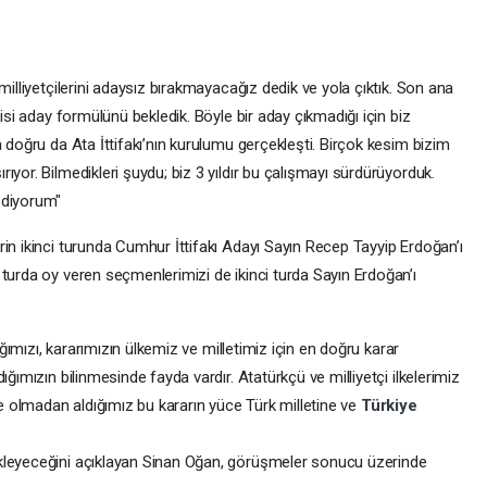
milliyetçilerini adaysız bırakmayacağız dedik ve yola çıktık. Son ana
çisi aday formülünü bekledik. Böyle bir aday çıkmadığı için biz
a doğru da Ata İttifakı’nın kurulumu gerçekleşti. Birçok kesim bizim
yor. Bilmedikleri şuydu; biz 3 yıldır bu çalışmayı sürdürüyorduk.
ediyorum"
in ikinci turunda Cumhur İttifakı Adayı Sayın Recep Tayyip Erdoğan’ı
turda oy veren seçmenlerimizi de ikinci turda Sayın Erdoğan’ı
tığımızı, kararımızın ülkemiz ve milletimiz için en doğru karar
ığımızın bilinmesinde fayda vardır. Atatürkçü ve milliyetçi ilkelerimiz
de olmadan aldığımız bu kararın yüce Türk milletine ve
Türkiye
kleyeceğini açıklayan Sinan Oğan, görüşmeler sonucu üzerinde