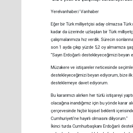
Yerelvanhaber/ Vanhaber
Eğer bir Türk milliyetçisi aday olmazsa Türk 
kadar da üzerinde uzlaşılan bir Türk milliyet
çalışmalarımıza hız verdik. Sürecin sonların
son 1 ayda çıkıp yüzde 5,2 oy almamıza şaşırı
"Sayın Erdoğan’ı destekleyeceğimizi beyan 
Müzakere ve istişareler neticesinde seçimler
destekleyeceğimizi beyan ediyorum, bize ilk 
desteklemeye davet ediyorum.
Bu kararımızı alırken her türlü istişareyi yap
olacağına inandığımız için bu yönde karar ald
çerçevesinde hiçbir kişisel beklenti içerisin
Cumhuriyeti’ne hayırlı olmasını diliyorum."
İkinci turda Cumhurbaşkanı Erdoğan'ı deste