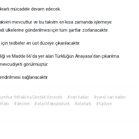
stikrarlı mücadele devam edecek.
 takvim mevcuttur ve bu takvim en kısa zamanda işlemeye
di ülkelerine gönderilmesi için tüm şartlar zorlanacaktır.
çin tedbirler en üst düzeye çıkarılacaktır.
liği ve Madde 66'da yer alan Türklüğün Anayasa'dan çıkarılma
n mevcudiyeti görülmüştür.
lendirilmesi sağlanacaktır.
mhur İttifakı'na Destek Verecek
#van haber
#yerel van haber
ifakı
#destek
#ata itifakıiatatürk
#atatürk
#türkiye