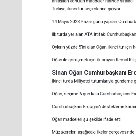
anlaşılan konuları maddeler halinde sıraladı.
Türkiye, ikinci tur seçimlerine gidiyor.
14 Mayıs 2023 Pazar günü yapılan Cumhurbaşk
İlk turda yer alan ATA İttifakı Cumhurbaşkan
Oyların yüzde 5'ini alan Oğan, ikinci tur için h
Oğan ile görüşmek için ilk arayan Kemal Kıl
Sinan Oğan
Cumhurbaşkanı Erd
İkinci turda Milliyetçi tutumlarıyla gündem
Oğan, seçime 6 gün kala Cumhurbaşkanı Erdoğ
Cumhurbaşkanı Erdoğan'ı destekleme kararını
Oğan maddeleri şu şekilde ifade etti:
Müzakereler; aşağıdaki ilkeler çerçevesinde n