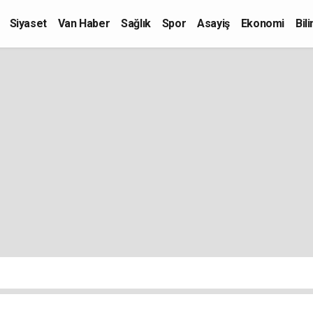
Siyaset
Van Haber
Sağlık
Spor
Asayiş
Ekonomi
Bil
Kültür-Sanat
Eğitim