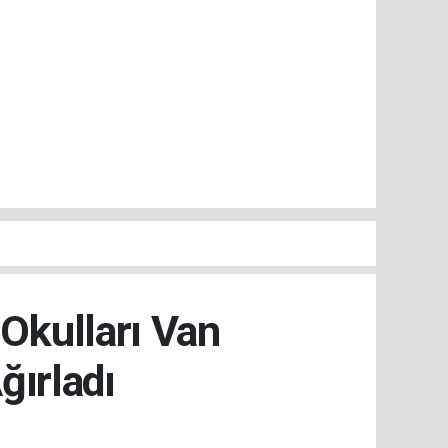
kulları Van
ırladı