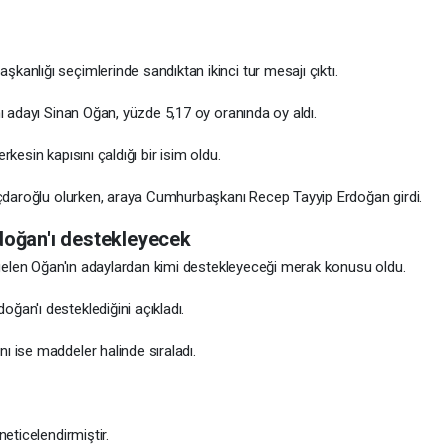
anlığı seçimlerinde sandıktan ikinci tur mesajı çıktı.
ı adayı Sinan Oğan, yüzde 5,17 oy oranında oy aldı.
erkesin kapısını çaldığı bir isim oldu.
ıçdaroğlu olurken, araya Cumhurbaşkanı Recep Tayyip Erdoğan girdi.
oğan'ı destekleyecek
e gelen Oğan'ın adaylardan kimi destekleyeceği merak konusu oldu.
an'ı desteklediğini açıkladı.
 ise maddeler halinde sıraladı.
eticelendirmiştir.