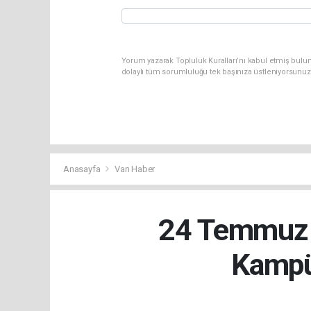
Yorum yazarak Topluluk Kuralları’nı kabul etmiş bulu
dolaylı tüm sorumluluğu tek başınıza üstleniyorsunuz
Anasayfa
Van Haber
24 Temmuz 
Kampü