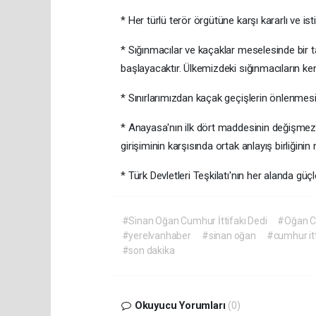
* Her türlü terör örgütüne karşı kararlı ve i
* Sığınmacılar ve kaçaklar meselesinde bir
başlayacaktır. Ülkemizdeki sığınmacıların ken
* Sınırlarımızdan kaçak geçişlerin önlenmesi i
* Anayasa'nın ilk dört maddesinin değişmez
girişiminin karşısında ortak anlayış birliğini
* Türk Devletleri Teşkilatı'nın her alanda güç
#Sinan Oğan Cumhur İttifakı Dedi
#Oğan Cu
#yerelvanhaber
#sinan oğan
#cumhur itt
#son dakika
Okuyucu Yorumları
(0)