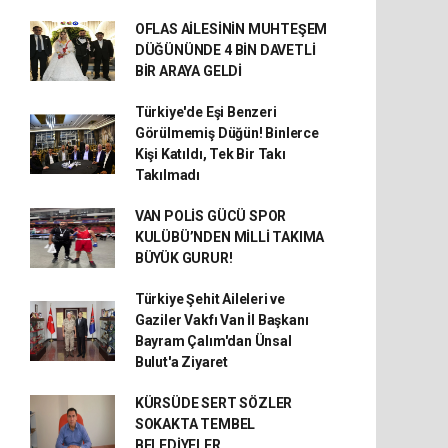
OFLAS AİLESİNİN MUHTEŞEM
DÜĞÜNÜNDE 4 BİN DAVETLİ
BİR ARAYA GELDİ
Türkiye'de Eşi Benzeri
Görülmemiş Düğün! Binlerce
Kişi Katıldı, Tek Bir Takı
Takılmadı
VAN POLİS GÜCÜ SPOR
KULÜBÜ’NDEN MİLLİ TAKIMA
BÜYÜK GURUR!
Türkiye Şehit Aileleri ve
Gaziler Vakfı Van İl Başkanı
Bayram Çalım'dan Ünsal
Bulut'a Ziyaret
KÜRSÜDE SERT SÖZLER
SOKAKTA TEMBEL
BELEDİYELER