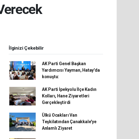
 Verecek
İlginizi Çekebilir
AK Parti Genel Başkan
Yardımcısı Yayman, Hatay'da
konuştu:
AK Parti İpekyolu İlçe Kadın
Kolları, Hane Ziyaretleri
Gerçekleştirdi
Ülkü Ocakları Van
Teşkilatından Çanakkale'ye
Anlamlı Ziyaret