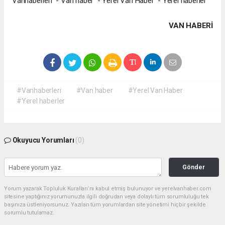
Vanhaberleri - Van haber - Yerel Van Haber - Yerel haberler
VAN HABERİ
#Vanhaberleri
#Van haber
#Yerel Van Haber
#Yerel haberler
Okuyucu Yorumları
(0)
Gönder
Yorum yazarak Topluluk Kuralları’nı kabul etmiş bulunuyor ve yerelvanhaber.com
sitesine yaptığınız yorumunuzla ilgili doğrudan veya dolaylı tüm sorumluluğu tek
başınıza üstleniyorsunuz. Yazılan tüm yorumlardan site yönetimi hiçbir şekilde
sorumlu tutulamaz.