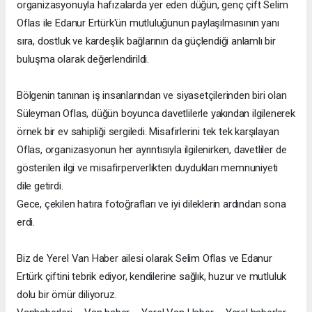
organizasyonuyla hafızalarda yer eden düğün, genç çift Selim
Oflas ile Edanur Ertürk'ün mutluluğunun paylaşılmasının yanı
sıra, dostluk ve kardeşlik bağlarının da güçlendiği anlamlı bir
buluşma olarak değerlendirildi.
Bölgenin tanınan iş insanlarından ve siyasetçilerinden biri olan
Süleyman Oflas, düğün boyunca davetlilerle yakından ilgilenerek
örnek bir ev sahipliği sergiledi. Misafirlerini tek tek karşılayan
Oflas, organizasyonun her ayrıntısıyla ilgilenirken, davetliler de
gösterilen ilgi ve misafirperverlikten duydukları memnuniyeti
dile getirdi.
Gece, çekilen hatıra fotoğrafları ve iyi dileklerin ardından sona
erdi.
Biz de Yerel Van Haber ailesi olarak Selim Oflas ve Edanur
Ertürk çiftini tebrik ediyor, kendilerine sağlık, huzur ve mutluluk
dolu bir ömür diliyoruz.