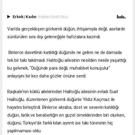
Erkek
|
Kadın
(Haberi Sesli Oku)
Van'da gerçekleşen görkemli düğün, ihtişamıyla değil, asırlardır
sürdürülen sıra dışı geleneğiyle hafızalara kazındı.
Binlerce davetlinin katıldığı düğünde ne geline ne de damada
tek bir takı takılmadı. Halitoğlu ailesinin nesilden nesile yaşattığı
bu gelenek, "Düğünde para değil, muhabbet konuşulur"
anlayışını bir kez daha gözler önüne serdi.
Başkale'nin köklü ailelerinden Halitoğlu ailesinin evladı Suat
Halitoğlu, düzenlenen görkemli düğünle Yıldız Kaçmaz ile
hayatını birleştirdi. Binlerce akraba, dost ve sevenin katıldığı
düğün, birlik ve beraberliğin en güzel örneklerinden biri olurken,
düğünü Türkiye'de farklı kılan ayrıntı ise takı töreninin hiç
yapılmaması oldu.