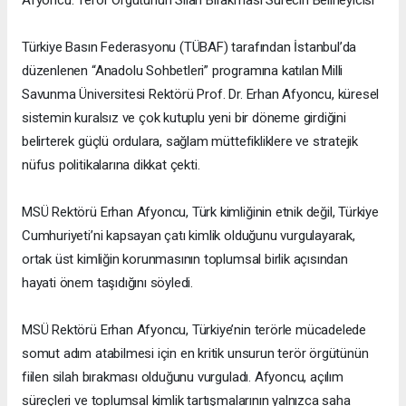
Afyoncu: Terör Örgütünün Silah Bırakması Sürecin Belirleyicisi
Türkiye Basın Federasyonu (TÜBAF) tarafından İstanbul’da
düzenlenen “Anadolu Sohbetleri” programına katılan Milli
Savunma Üniversitesi Rektörü Prof. Dr. Erhan Afyoncu, küresel
sistemin kuralsız ve çok kutuplu yeni bir döneme girdiğini
belirterek güçlü ordulara, sağlam müttefikliklere ve stratejik
nüfus politikalarına dikkat çekti.
MSÜ Rektörü Erhan Afyoncu, Türk kimliğinin etnik değil, Türkiye
Cumhuriyeti’ni kapsayan çatı kimlik olduğunu vurgulayarak,
ortak üst kimliğin korunmasının toplumsal birlik açısından
hayati önem taşıdığını söyledi.
MSÜ Rektörü Erhan Afyoncu, Türkiye’nin terörle mücadelede
somut adım atabilmesi için en kritik unsurun terör örgütünün
fiilen silah bırakması olduğunu vurguladı. Afyoncu, açılım
süreçleri ve toplumsal kimlik tartışmalarının yalnızca saha