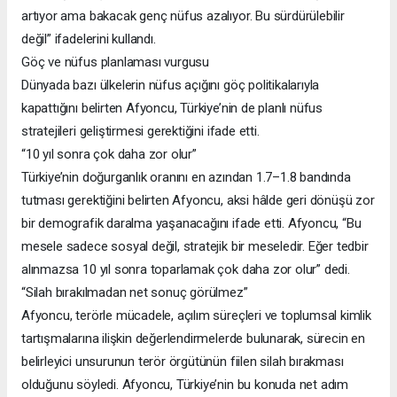
artıyor ama bakacak genç nüfus azalıyor. Bu sürdürülebilir
değil” ifadelerini kullandı.
Göç ve nüfus planlaması vurgusu
Dünyada bazı ülkelerin nüfus açığını göç politikalarıyla
kapattığını belirten Afyoncu, Türkiye’nin de planlı nüfus
stratejileri geliştirmesi gerektiğini ifade etti.
“10 yıl sonra çok daha zor olur”
Türkiye’nin doğurganlık oranını en azından 1.7–1.8 bandında
tutması gerektiğini belirten Afyoncu, aksi hâlde geri dönüşü zor
bir demografik daralma yaşanacağını ifade etti. Afyoncu, “Bu
mesele sadece sosyal değil, stratejik bir meseledir. Eğer tedbir
alınmazsa 10 yıl sonra toparlamak çok daha zor olur” dedi.
“Silah bırakılmadan net sonuç görülmez”
Afyoncu, terörle mücadele, açılım süreçleri ve toplumsal kimlik
tartışmalarına ilişkin değerlendirmelerde bulunarak, sürecin en
belirleyici unsurunun terör örgütünün fiilen silah bırakması
olduğunu söyledi. Afyoncu, Türkiye’nin bu konuda net adım