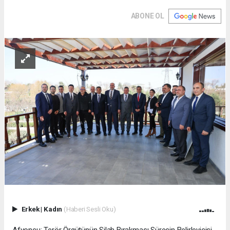
ABONE OL
Erkek
|
Kadın
(Haberi Sesli Oku)