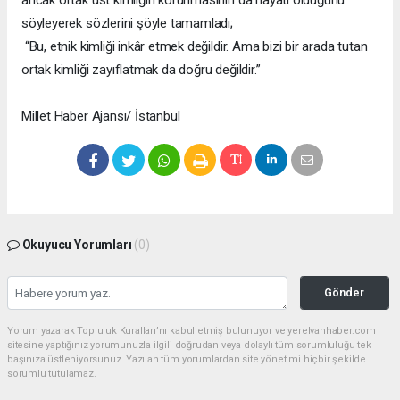
ancak ortak üst kimliğin korunmasının da hayati olduğunu
söyleyerek sözlerini şöyle tamamladı;
“Bu, etnik kimliği inkâr etmek değildir. Ama bizi bir arada tutan
ortak kimliği zayıflatmak da doğru değildir.”
Millet Haber Ajansı/ İstanbul
Okuyucu Yorumları
(0)
Gönder
Yorum yazarak Topluluk Kuralları’nı kabul etmiş bulunuyor ve yerelvanhaber.com
sitesine yaptığınız yorumunuzla ilgili doğrudan veya dolaylı tüm sorumluluğu tek
başınıza üstleniyorsunuz. Yazılan tüm yorumlardan site yönetimi hiçbir şekilde
sorumlu tutulamaz.