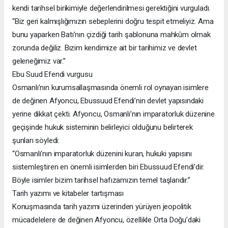
kendi tarihsel birikimiyle değerlendirilmesi gerektiğini vurguladı.
“Biz geri kalmışlığımızın sebeplerini doğru tespit etmeliyiz. Ama
bunu yaparken Batı’nın çizdiği tarih şablonuna mahkûm olmak
zorunda değiliz. Bizim kendimize ait bir tarihimiz ve devlet
geleneğimiz var.”
Ebu Suud Efendi vurgusu
Osmanlı’nın kurumsallaşmasında önemli rol oynayan isimlere
de değinen Afyoncu, Ebussuud Efendi’nin devlet yapısındaki
yerine dikkat çekti. Afyoncu, Osmanlı’nın imparatorluk düzenine
geçişinde hukuk sisteminin belirleyici olduğunu belirterek
şunları söyledi:
“Osmanlı’nın imparatorluk düzenini kuran, hukuki yapısını
sistemleştiren en önemli isimlerden biri Ebussuud Efendi’dir.
Böyle isimler bizim tarihsel hafızamızın temel taşlarıdır.”
Tarih yazımı ve kitabeler tartışması
Konuşmasında tarih yazımı üzerinden yürüyen jeopolitik
mücadelelere de değinen Afyoncu, özellikle Orta Doğu’daki