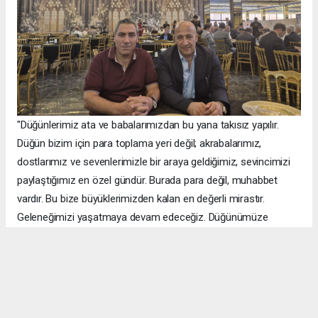
"Düğünlerimiz ata ve babalarımızdan bu yana takısız yapılır.
Düğün bizim için para toplama yeri değil; akrabalarımız,
dostlarımız ve sevenlerimizle bir araya geldiğimiz, sevincimizi
paylaştığımız en özel gündür. Burada para değil, muhabbet
vardır. Bu bize büyüklerimizden kalan en değerli mirastır.
Geleneğimizi yaşatmaya devam edeceğiz. Düğünümüze
katılarak sevincimizi paylaşan tüm büyüklerimize,
akrabalarımıza, dostlarımıza ve sevenlerimize gönülden
teşekkür ediyorum."
Takı Yerine Dayanışma ve Kardeşlik Ön Plandaydı