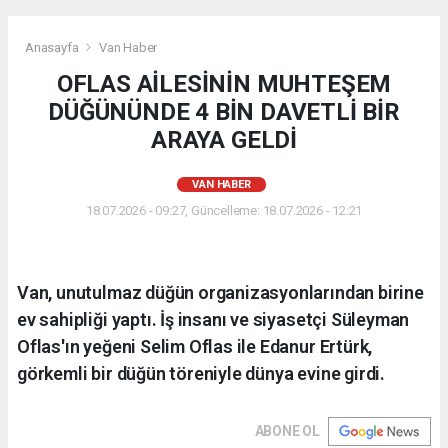
Anasayfa
Van Haber
OFLAS AİLESİNİN MUHTEŞEM
DÜĞÜNÜNDE 4 BİN DAVETLİ BİR
ARAYA GELDİ
VAN HABER
18.07.2026 - 09:27, Güncelleme: 18.07.2026 - 12:21
Van, unutulmaz düğün organizasyonlarından birine
ev sahipliği yaptı. İş insanı ve siyasetçi Süleyman
Oflas'ın yeğeni Selim Oflas ile Edanur Ertürk,
görkemli bir düğün töreniyle dünya evine girdi.
ABONE OL