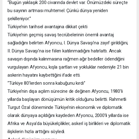
“Bugün yaklaşık 200 civarında devlet var. Önümüzdeki süreçte
bu sayının artması muhtemel. Çünkü dünya yeniden
şekilleniyor.”
Türkiye’nin tarihsel avantajına dikkat çekti
Türkiye’nin geçmiş savaş tecrübelerinin önemli avantaj
sağladığını belirten Afyoncu, I. Dünya Savaşı’na zayıf girildiğini,
II. Dünya Savaşı’na ise fiilen katılınmadığını hatırlattı. Ancak
savaşın dışında kalınmasına rağmen ağır bedeller ödendiğini
vurgulayan Afyoncu, kışla şartları ve yokluklar nedeniyle 21 bin
askerin hayatını kaybettiğini ifade etti.
“Türkiye 80’lerden sonra kabuğunu kırdı”
Türkiye’nin dışa açılım sürecine de değinen Afyoncu, 1980’li
yıllarda başlayan dönüşümün kritik olduğunu belirtti. Rahmetli
Turgut Özal döneminde Türkiye’nin ekonomik ve diplomatik
olarak dünyaya açıldığını kaydeden Afyoncu, 2000’li yıllarda ise
Afrika ve Asya’da büyükelçilikler, askerî iş birlikleri ve diplomatik
ilişkilerin hızla arttığını söyledi.