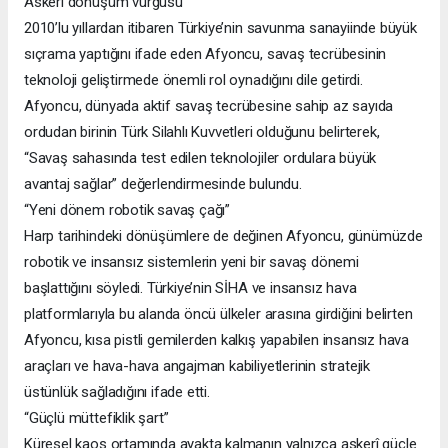
Askerî dönüşüm vurgusu
2010’lu yıllardan itibaren Türkiye’nin savunma sanayiinde büyük
sıçrama yaptığını ifade eden Afyoncu, savaş tecrübesinin
teknoloji geliştirmede önemli rol oynadığını dile getirdi.
Afyoncu, dünyada aktif savaş tecrübesine sahip az sayıda
ordudan birinin Türk Silahlı Kuvvetleri olduğunu belirterek,
“Savaş sahasında test edilen teknolojiler ordulara büyük
avantaj sağlar” değerlendirmesinde bulundu.
“Yeni dönem robotik savaş çağı”
Harp tarihindeki dönüşümlere de değinen Afyoncu, günümüzde
robotik ve insansız sistemlerin yeni bir savaş dönemi
başlattığını söyledi. Türkiye’nin SİHA ve insansız hava
platformlarıyla bu alanda öncü ülkeler arasına girdiğini belirten
Afyoncu, kısa pistli gemilerden kalkış yapabilen insansız hava
araçları ve hava-hava angajman kabiliyetlerinin stratejik
üstünlük sağladığını ifade etti.
“Güçlü müttefiklik şart”
Küresel kaos ortamında ayakta kalmanın yalnızca askerî güçle