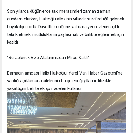
Son yıllarda düğünlerde takı merasimleri zaman zaman
gündem olurken, Halitoğlu ailesinin yıllardır sürdürdüğü gelenek
büyük ilgi gördü. Davetliler düğüne yalnızca yeni evlenen çifti
tebrik etmek, mutluluklarını paylaşmak ve birlikte eğlenmek için
katıldı.
"Bu Gelenek Bize Atalarımızdan Miras Kaldı"
Damadın amcası Halis Halitoğlu, Yerel Van Haber Gazetesi'ne
yaptığı açıklamada ailelerinin bu geleneği yıllardır titizlikle
yaşattığını belirterek şu ifadeleri kullandı: