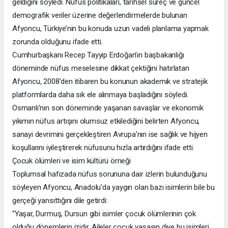
geldiğini söyledi. Nüfus politikaları, tarihsel süreç ve güncel
demografik veriler üzerine değerlendirmelerde bulunan
Afyoncu, Türkiye’nin bu konuda uzun vadeli planlama yapmak
zorunda olduğunu ifade etti.
Cumhurbaşkanı Recep Tayyip Erdoğan’ın başbakanlığı
döneminde nüfus meselesine dikkat çektiğini hatırlatan
Afyoncu, 2008’den itibaren bu konunun akademik ve stratejik
platformlarda daha sık ele alınmaya başladığını söyledi.
Osmanlı’nın son döneminde yaşanan savaşlar ve ekonomik
yıkımın nüfus artışını olumsuz etkilediğini belirten Afyoncu,
sanayi devrimini gerçekleştiren Avrupa’nın ise sağlık ve hijyen
koşullarını iyileştirerek nüfusunu hızla artırdığını ifade etti.
Çocuk ölümleri ve isim kültürü örneği
Toplumsal hafızada nüfus sorununa dair izlerin bulunduğunu
söyleyen Afyoncu, Anadolu’da yaygın olan bazı isimlerin bile bu
gerçeği yansıttığını dile getirdi:
“Yaşar, Durmuş, Dursun gibi isimler çocuk ölümlerinin çok
olduğu dönemlerin izidir. Aileler çocuk yaşasın diye bu isimleri