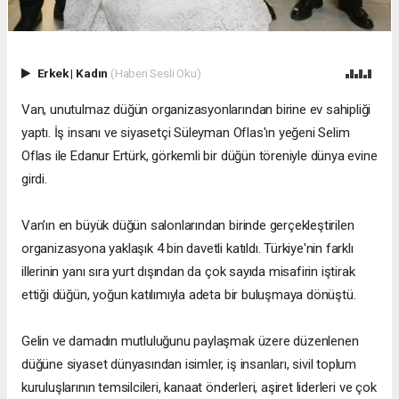
Erkek
|
Kadın
(Haberi Sesli Oku)
Van, unutulmaz düğün organizasyonlarından birine ev sahipliği
yaptı. İş insanı ve siyasetçi Süleyman Oflas'ın yeğeni Selim
Oflas ile Edanur Ertürk, görkemli bir düğün töreniyle dünya evine
girdi.
Van'ın en büyük düğün salonlarından birinde gerçekleştirilen
organizasyona yaklaşık 4 bin davetli katıldı. Türkiye'nin farklı
illerinin yanı sıra yurt dışından da çok sayıda misafirin iştirak
ettiği düğün, yoğun katılımıyla adeta bir buluşmaya dönüştü.
Gelin ve damadın mutluluğunu paylaşmak üzere düzenlenen
düğüne siyaset dünyasından isimler, iş insanları, sivil toplum
kuruluşlarının temsilcileri, kanaat önderleri, aşiret liderleri ve çok