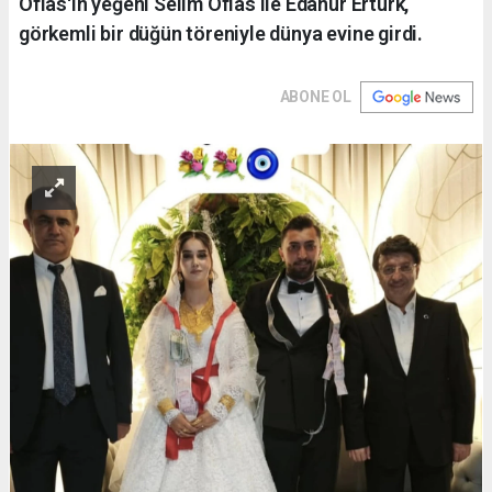
Oflas'ın yeğeni Selim Oflas ile Edanur Ertürk,
görkemli bir düğün töreniyle dünya evine girdi.
ABONE OL