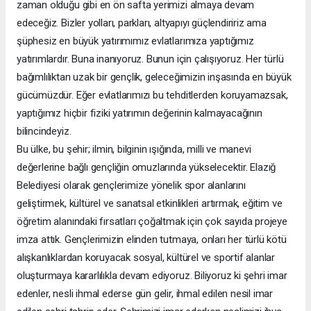
zaman olduğu gibi en ön safta yerimizi almaya devam
edeceğiz. Bizler yolları, parkları, altyapıyı güçlendiririz ama
şüphesiz en büyük yatırımımız evlatlarımıza yaptığımız
yatırımlardır. Buna inanıyoruz. Bunun için çalışıyoruz. Her türlü
bağımlılıktan uzak bir gençlik, geleceğimizin inşasında en büyük
gücümüzdür. Eğer evlatlarımızı bu tehditlerden koruyamazsak,
yaptığımız hiçbir fiziki yatırımın değerinin kalmayacağının
bilincindeyiz.
Bu ülke, bu şehir; ilmin, bilginin ışığında, milli ve manevi
değerlerine bağlı gençliğin omuzlarında yükselecektir. Elazığ
Belediyesi olarak gençlerimize yönelik spor alanlarını
geliştirmek, kültürel ve sanatsal etkinlikleri artırmak, eğitim ve
öğretim alanındaki fırsatları çoğaltmak için çok sayıda projeye
imza attık. Gençlerimizin elinden tutmaya, onları her türlü kötü
alışkanlıklardan koruyacak sosyal, kültürel ve sportif alanlar
oluşturmaya kararlılıkla devam ediyoruz. Biliyoruz ki şehri imar
edenler, nesli ihmal ederse gün gelir, ihmal edilen nesil imar