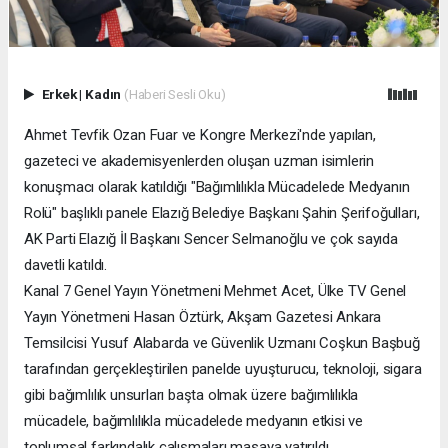
Erkek
|
Kadın
(Haberi Sesli Oku)
Ahmet Tevfik Ozan Fuar ve Kongre Merkezi'nde yapılan,
gazeteci ve akademisyenlerden oluşan uzman isimlerin
konuşmacı olarak katıldığı "Bağımlılıkla Mücadelede Medyanın
Rolü" başlıklı panele Elazığ Belediye Başkanı Şahin Şerifoğulları,
AK Parti Elazığ İl Başkanı Sencer Selmanoğlu ve çok sayıda
davetli katıldı.
Kanal 7 Genel Yayın Yönetmeni Mehmet Acet, Ülke TV Genel
Yayın Yönetmeni Hasan Öztürk, Akşam Gazetesi Ankara
Temsilcisi Yusuf Alabarda ve Güvenlik Uzmanı Coşkun Başbuğ
tarafından gerçekleştirilen panelde uyuşturucu, teknoloji, sigara
gibi bağımlılık unsurları başta olmak üzere bağımlılıkla
mücadele, bağımlılıkla mücadelede medyanın etkisi ve
toplumsal farkındalık çalışmaları masaya yatırıldı.