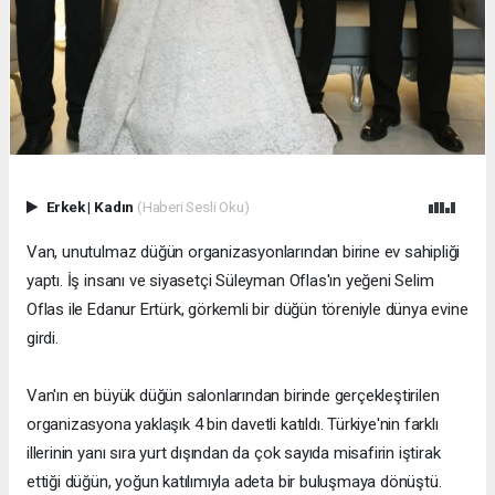
Erkek
|
Kadın
(Haberi Sesli Oku)
Van, unutulmaz düğün organizasyonlarından birine ev sahipliği
yaptı. İş insanı ve siyasetçi Süleyman Oflas'ın yeğeni Selim
Oflas ile Edanur Ertürk, görkemli bir düğün töreniyle dünya evine
girdi.
Van'ın en büyük düğün salonlarından birinde gerçekleştirilen
organizasyona yaklaşık 4 bin davetli katıldı. Türkiye'nin farklı
illerinin yanı sıra yurt dışından da çok sayıda misafirin iştirak
ettiği düğün, yoğun katılımıyla adeta bir buluşmaya dönüştü.