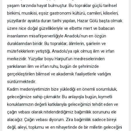
yaşam tarzında hayat bulmuştur. Bu topraklar güçlü tarihsel
birikimi, musikisi, eşsiz gastronomi kültürü, camileri, kiliseleri,
yüzyıllardır ayakta duran tarihi yapıları, Hazar Gölü başta olmak
üzere nice doğal güzellikleriyle ve elbette mert ve babacan
insanlarının misafirperverliğiyle Anadolu'nun en özgün
duraklarından biridir. Bu topraklar; âlimlerin, şairlerin ve
mütefekkirlerin yetiştiği, Anadolu'ya ışık olmuş ilim ve irfan
merkezidir. Yüzyıllar boyu Harput'un medreselerinden
yankılanan ilim ve irfan ruhu, bugün de şehrimizde
gerçekleştirilen bilimsel ve akademik faaliyetlerle varlığını
sürdürmektedir.
Kadim medeniyetimizin bize yüklediği en önemli sorumluluk,
geleceğimize sahip çıkmaktır. Bu anlayışla bugün, kıymetli
konuklarımızın değerli katkılarıyla geleceğimizi tehdit eden ve
çağın vebası olarak nitelendirdiğimiz bağımlılık sorununu ele
alacağız. Çağın vebası diyorum. Zira bağımlılık sadece bireyi
değil, aileyi, toplumu ve en nihayetinde de bir milletin geleceğini