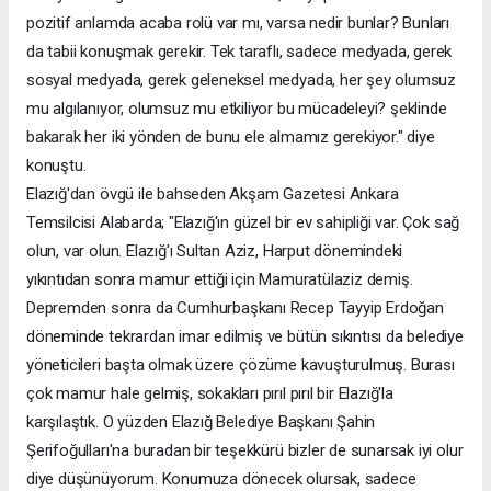
pozitif anlamda acaba rolü var mı, varsa nedir bunlar? Bunları
da tabii konuşmak gerekir. Tek taraflı, sadece medyada, gerek
sosyal medyada, gerek geleneksel medyada, her şey olumsuz
mu algılanıyor, olumsuz mu etkiliyor bu mücadeleyi? şeklinde
bakarak her iki yönden de bunu ele almamız gerekiyor." diye
konuştu.
Elazığ'dan övgü ile bahseden Akşam Gazetesi Ankara
Temsilcisi Alabarda; "Elazığ'ın güzel bir ev sahipliği var. Çok sağ
olun, var olun. Elazığ'ı Sultan Aziz, Harput dönemindeki
yıkıntıdan sonra mamur ettiği için Mamuratülaziz demiş.
Depremden sonra da Cumhurbaşkanı Recep Tayyip Erdoğan
döneminde tekrardan imar edilmiş ve bütün sıkıntısı da belediye
yöneticileri başta olmak üzere çözüme kavuşturulmuş. Burası
çok mamur hale gelmiş, sokakları pırıl pırıl bir Elazığ'la
karşılaştık. O yüzden Elazığ Belediye Başkanı Şahin
Şerifoğulları'na buradan bir teşekkürü bizler de sunarsak iyi olur
diye düşünüyorum. Konumuza dönecek olursak, sadece