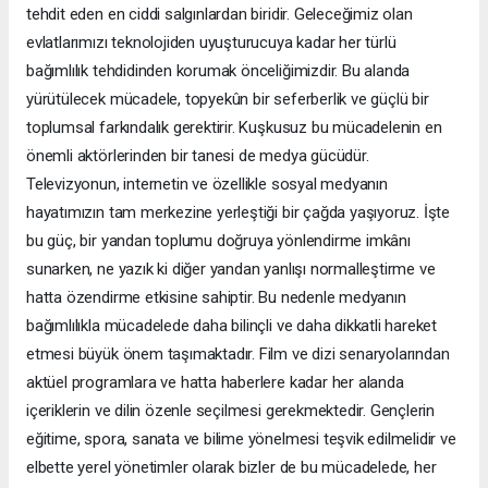
tehdit eden en ciddi salgınlardan biridir. Geleceğimiz olan
evlatlarımızı teknolojiden uyuşturucuya kadar her türlü
bağımlılık tehdidinden korumak önceliğimizdir. Bu alanda
yürütülecek mücadele, topyekûn bir seferberlik ve güçlü bir
toplumsal farkındalık gerektirir. Kuşkusuz bu mücadelenin en
önemli aktörlerinden bir tanesi de medya gücüdür.
Televizyonun, internetin ve özellikle sosyal medyanın
hayatımızın tam merkezine yerleştiği bir çağda yaşıyoruz. İşte
bu güç, bir yandan toplumu doğruya yönlendirme imkânı
sunarken, ne yazık ki diğer yandan yanlışı normalleştirme ve
hatta özendirme etkisine sahiptir. Bu nedenle medyanın
bağımlılıkla mücadelede daha bilinçli ve daha dikkatli hareket
etmesi büyük önem taşımaktadır. Film ve dizi senaryolarından
aktüel programlara ve hatta haberlere kadar her alanda
içeriklerin ve dilin özenle seçilmesi gerekmektedir. Gençlerin
eğitime, spora, sanata ve bilime yönelmesi teşvik edilmelidir ve
elbette yerel yönetimler olarak bizler de bu mücadelede, her