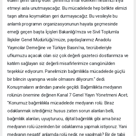
edilen şehri tahrip eder. Şehrimizi imar ederken neslimizi ihya
etmeyi asla unutmayacağız. Bu mücadelede hep birlikte elimizi
taşın altına koymaktan geri durmayacağız. Bu vesileyle bu
anlamlı programın organizasyonunun hayata geçmesinde
emeği geçen başta İçişleri Bakanlığı'mıza ve Sivil Toplumla
İlişkiler Genel Müdürlüğü'müze, paydaşlarımız Anadolu
Yayıncılar Derneğine ve Türkiye Basını'na, tecrübeleriyle
ufkumuzu açacak olan siz çok değerli gazeteci dostlarımıza ve
katılım sağlayan siz değerli misafirlerimize canıgönülden
teşekkür ediyorum. Panelimizin bağımlılıkla mücadelede güçlü
bir bilincin uyanışına vesile olmasını diliyorum." dedi.
Konuşmaların ardından panele geçildi. Bağımlılıkta medyanın
rolünün önemine değinen Kanal 7 Genel Yayın Yönetmeni Acet;
"Konumuz bağımlılıkla mücadelede medyanın rolü. Biraz
odaklanmak istediğimiz husus zaten sorun alanları belli,
bağımlılık alanları, uyuşturucu, dijital bağımlılık gibi ama biraz
medyanın rolü üzerinden bir odaklanma yapmak istiyoruz. Yani
medyanın negatif anlamda rolü nedir, ne yapılmalı? Bir de tabii