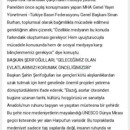
Panelden önce açılış konuşmasını yapan MHA Genel Yayın
Yönetmeni -Türkiye Basın Federasyonu Genel Başkanı Sinan
Burhan, toplumsal olarak bağımlılıkla mücadele edilmesi
gerektiğinin altını çizerek; "Özellikle medyanın bu konuda
farkındalık oluşturması gerekiyor. Hem uyuşturucuyla
mücadele konusunda hem de sosyal medyaya karşı
bilinçlenmemiz gerekiyor." diye konuştu.
BAŞKAN ŞERİFOĞULLARI; "GELECEĞİMİZ OLAN
EVLATLARIMIZI KORUMAK ÖNCELİĞİMİZDİR"
Başkan Şahin Şerifoğulları ise gençleri kötü alışkanlıklardan
uzak tutmak için kent genelinde önemli projeleri yatırıma
dönüştürdüklerini ifade ederek; "Elazığ, asırlar ötesinden
bugüne uzanan tarihi, kültürü, hoşgörüsü ve sanatıyla
Anadolu'nun ruhunu taşıyan ve yaşatan müstesna bir şehirdir.
Bu şehir nice medeniyetlerin mayalandığı UNESCO Dünya Mirası
geçici listesinde yer alan Harput'un varisidir. Bu topraklarda
medeniyet sadece taş yapılarda değil, insanın ruhunda ve