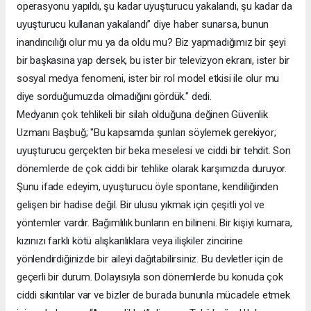
operasyonu yapıldı, şu kadar uyuşturucu yakalandı, şu kadar da
uyuşturucu kullanan yakalandı” diye haber sunarsa, bunun
inandırıcılığı olur mu ya da oldu mu? Biz yapmadığımız bir şeyi
bir başkasına yap dersek, bu ister bir televizyon ekranı, ister bir
sosyal medya fenomeni, ister bir rol model etkisi ile olur mu
diye sorduğumuzda olmadığını gördük." dedi.
Medyanın çok tehlikeli bir silah olduğuna değinen Güvenlik
Uzmanı Başbuğ; "Bu kapsamda şunları söylemek gerekiyor;
uyuşturucu gerçekten bir beka meselesi ve ciddi bir tehdit. Son
dönemlerde de çok ciddi bir tehlike olarak karşımızda duruyor.
Şunu ifade edeyim, uyuşturucu öyle spontane, kendiliğinden
gelişen bir hadise değil. Bir ulusu yıkmak için çeşitli yol ve
yöntemler vardır. Bağımlılık bunların en bilineni. Bir kişiyi kumara,
kızınızı farklı kötü alışkanlıklara veya ilişkiler zincirine
yönlendirdiğinizde bir aileyi dağıtabilirsiniz. Bu devletler için de
geçerli bir durum. Dolayısıyla son dönemlerde bu konuda çok
ciddi sıkıntılar var ve bizler de burada bununla mücadele etmek