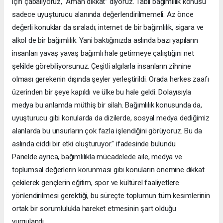
için çabalıyoruz, “Aman dikkat” diyoruz. Tabii bağımlılık konusu
sadece uyuşturucu alanında değerlendirilmemeli. Az önce
değerli konuklar da sıraladı; internet de bir bağımlılık, sigara ve
alkol de bir bağımlılık. Yani baktığınızda aslında bazı yapıların
insanları yavaş yavaş bağımlı hale getirmeye çalıştığını net
şekilde görebiliyorsunuz. Çeşitli algılarla insanların zihnine
olması gerekenin dışında şeyler yerleştirildi. Orada herkes zaafı
üzerinden bir şeye kapıldı ve ülke bu hale geldi. Dolayısıyla
medya bu anlamda müthiş bir silah. Bağımlılık konusunda da,
uyuşturucu gibi konularda da dizilerde, sosyal medya dediğimiz
alanlarda bu unsurların çok fazla işlendiğini görüyoruz. Bu da
aslında ciddi bir etki oluşturuyor." ifadesinde bulundu.
Panelde ayrıca, bağımlılıkla mücadelede aile, medya ve
toplumsal değerlerin korunması gibi konuların önemine dikkat
çekilerek gençlerin eğitim, spor ve kültürel faaliyetlere
yönlendirilmesi gerektiği, bu süreçte toplumun tüm kesimlerinin
ortak bir sorumlulukla hareket etmesinin şart olduğu
vurgulandı.