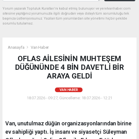
Yorum yazarak Topluluk Kuralları’nı kabul etmiş bulunuyor ve yerelvanhaber.com
sitesine yaptığınız yorumunuzla ilgili doğrudan veya dolaylı tüm sorumluluğu tek
başınıza üstleniyorsunuz. Yazılan tüm yorumlardan site yönetimi hiçbir şekilde
sorumlu tutulamaz.
Anasayfa
Van Haber
OFLAS AİLESİNİN MUHTEŞEM
DÜĞÜNÜNDE 4 BİN DAVETLİ BİR
ARAYA GELDİ
VAN HABER
18.07.2026 - 09:27, Güncelleme: 18.07.2026 - 12:21
Van, unutulmaz düğün organizasyonlarından birine
ev sahipliği yaptı. İş insanı ve siyasetçi Süleyman