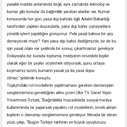
yasaklı madde anlamında değil, aynı zamanda teknoloji ve
kumar gibi konular da bağımlılık yaratan alanlar var. Kumar
konusunda her gün, yasa dışı bahisle ilgili Adalet Bakanlığı
tarafından yapılan duyurularla, yasa dışı bahis oynayanlara
yönelik işlem yapıldığını görüyoruz. Peki yasal bahise bir şey
demeyecek miyiz? Yani yasa dışı bahis dediğimizde, bir de bu
işin yasal olanı var şeklinde bir sonuç çıkartmamız gerekiyor.
Dolayısıyla biz burada topluma, medyanın önündeki kişiler
olarak eğer bir şeyler söylemek istiyorsak, şunu ortaya
koymamız lazım; kumarın yasalı ya da yasa dışısı
olmaz."şeklinde konuştu.
Toplumdaki rol modellerin yapılmaması gereken davranışları
sergilememesi gerektiğinin altını çizen Ülke TV Genel Yayın
Yönetmeni Öztürk; "Bağımlılıkla mücadelede sosyal medya
kullanımında ne yaparsak yapalım, rol modellerin, örnek alınan
kişilerin o davranışı sergilememesi gerekiyor. Mesela bir ekran
yüzü çıkıp, “Bugün Türkiye tarihinin en büyük uyuşturucu