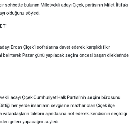
sohbette bulunan Milletvekili adayı Çiçek, partisinin Millet İttifakı
dayı olduğunu söyledi.
ET"
dayı Ercan Çiçek'i sofralarına davet ederek, karşılıklı fikir
ini belirterek Pazar günü yapılacak
seçim
öncesi başarı dileklerinde
vekili adayı Çiçek Cumhuriyet Halk Partisi'nin
seçim
bürosunu
 Gittiği her yerde insanların sevgisine mazhar olan Çiçek ilçe
ara vatandaşların talebini ajandasına not ederek, kendisinin seçildiği
inden geleni yapacağını söyledi.