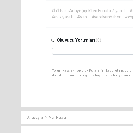
#İYİ Parti Adayı Çiçek'ten Esnafa Ziyaret
#
#ev ziyareti
#van
#yerelvanhaber
#ch
Okuyucu Yorumları
(0)
Yorum yazarak Topluluk Kuralları’nı kabul etmiş bulu
dolaylı tüm sorumluluğu tek başınıza üstleniyorsunuz
Anasayfa
Van Haber