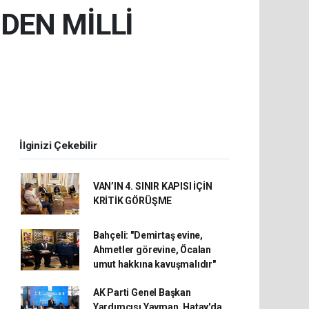
DEN MİLLİ
İlginizi Çekebilir
VAN’IN 4. SINIR KAPISI İÇİN
KRİTİK GÖRÜŞME
Bahçeli: "Demirtaş evine,
Ahmetler görevine, Öcalan
umut hakkına kavuşmalıdır"
AK Parti Genel Başkan
Yardımcısı Yayman, Hatay'da