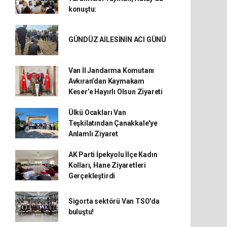
konuştu:
GÜNDÜZ AİLESİNİN ACI GÜNÜ
Van İl Jandarma Komutanı
Avkıran’dan Kaymakam
Keser’e Hayırlı Olsun Ziyareti
Ülkü Ocakları Van
Teşkilatından Çanakkale'ye
Anlamlı Ziyaret
AK Parti İpekyolu İlçe Kadın
Kolları, Hane Ziyaretleri
Gerçekleştirdi
Sigorta sektörü Van TSO'da
buluştu!