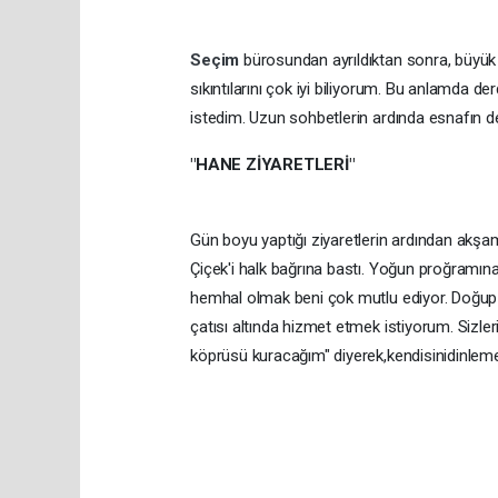
Seçim
bürosundan ayrıldıktan sonra, büyük 
sıkıntılarını çok iyi biliyorum. Bu anlamda d
istedim. Uzun sohbetlerin ardında esnafın de
"HANE ZİYARETLERİ"
Gün boyu yaptığı ziyaretlerin ardından akşam 
Çiçek'i halk bağrına bastı. Yoğun proğramın
hemhal olmak beni çok mutlu ediyor. Doğup
çatısı altında hizmet etmek istiyorum. Sizler
köprüsü kuracağım" diyerek,kendisinidinlemey