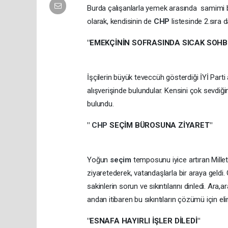
Burda çalışanlarla yemek arasında samimi bir 
olarak, kendisinin de
CHP
listesinde 2.sıra 
"EMEKÇİNİN SOFRASINDA SICAK SOHB
İşçilerin büyük teveccüh gösterdiği İYİ Parti a
alışverişinde bulundular. Kensini çok sevdiğ
bulundu.
"
CHP
SEÇİM BÜROSUNA ZİYARET"
Yoğun
seçim
temposunu iyice artıran Millet
ziyaretederek, vatandaşlarla bir araya geldi.
sakinlerin sorun ve sıkıntılarını dinledi. Ara,
andan itibaren bu sıkıntıların çözümü için el
"ESNAFA HAYIRLI İŞLER DİLEDİ"