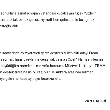
zorluklarla esnaflık yapan vatandaşı kucaklayan Çiçek "Sizlerin
erdinize ortak olmak için siz kıymetli hemşehrilerimle buluşmak
steğini aldı.
saatlerinde ev ziyaretleri gerçekleştiren Milletvekili adayı Ercan
a rağmen, hane bireylerine geniş vakit ayıran Çiçek" Hemşehrilerimle
 büyüdüğüm memleketime vefa borcumu Milletvekili sıfatıyla
TBMM
in destekleriyle nasip olursa,
Van
ile Ankara arasında hizmet
e gelen herkese ayrı ayrı teşekkür etti.
VAN HABERİ