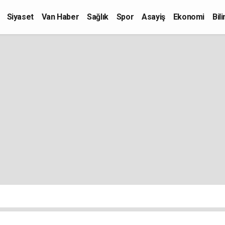
Siyaset
Van Haber
Sağlık
Spor
Asayiş
Ekonomi
Bil
Kültür-Sanat
Eğitim