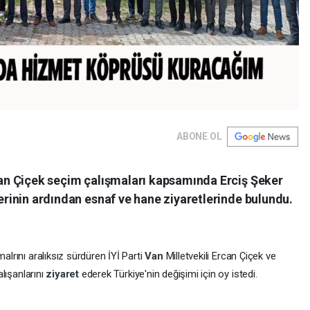
ABONE OL
rcan Çiçek seçim çalışmaları kapsamında Erciş Şeker
lerinin ardından esnaf ve hane ziyaretlerinde bulundu.
alrını aralıksız sürdüren İYİ Parti
Van
Milletvekili Ercan Çiçek ve
lışanlarını
ziyaret
ederek Türkiye'nin değişimi için oy istedi.