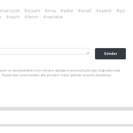
ercan çiçek
#iyi parti
#erciş
#şeker
#esnaf
#ziyaret
#işçi
p
#seçim
#tbmm
#vanhaber
Gönder
nuyor ve yerelvanhaber.com sitesine yaptığınız yorumunuzla ilgili doğrudan veya
. Yazılan tüm yorumlardan site yönetimi hiçbir şekilde sorumlu tutulamaz.