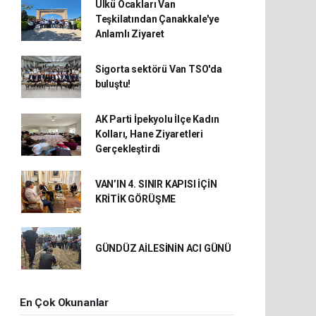
Ülkü Ocakları Van
Teşkilatından Çanakkale'ye
Anlamlı Ziyaret
Sigorta sektörü Van TSO'da
buluştu!
AK Parti İpekyolu İlçe Kadın
Kolları, Hane Ziyaretleri
Gerçekleştirdi
VAN’IN 4. SINIR KAPISI İÇİN
KRİTİK GÖRÜŞME
GÜNDÜZ AİLESİNİN ACI GÜNÜ
En Çok Okunanlar