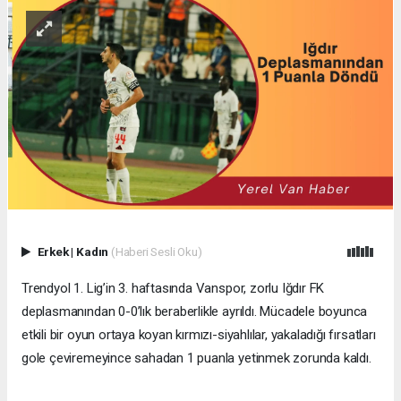
Erkek
|
Kadın
(Haberi Sesli Oku)
Trendyol 1. Lig’in 3. haftasında Vanspor, zorlu Iğdır FK
deplasmanından 0-0’lık beraberlikle ayrıldı. Mücadele boyunca
etkili bir oyun ortaya koyan kırmızı-siyahlılar, yakaladığı fırsatları
gole çeviremeyince sahadan 1 puanla yetinmek zorunda kaldı.