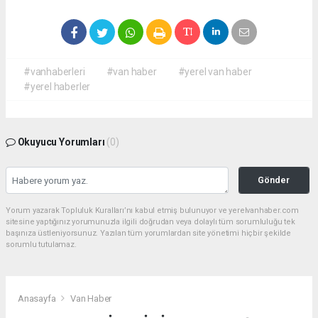
#vanhaberleri
#van haber
#yerel van haber
#yerel haberler
Okuyucu Yorumları
(0)
Gönder
Yorum yazarak Topluluk Kuralları’nı kabul etmiş bulunuyor ve yerelvanhaber.com
sitesine yaptığınız yorumunuzla ilgili doğrudan veya dolaylı tüm sorumluluğu tek
başınıza üstleniyorsunuz. Yazılan tüm yorumlardan site yönetimi hiçbir şekilde
sorumlu tutulamaz.
Anasayfa
Van Haber