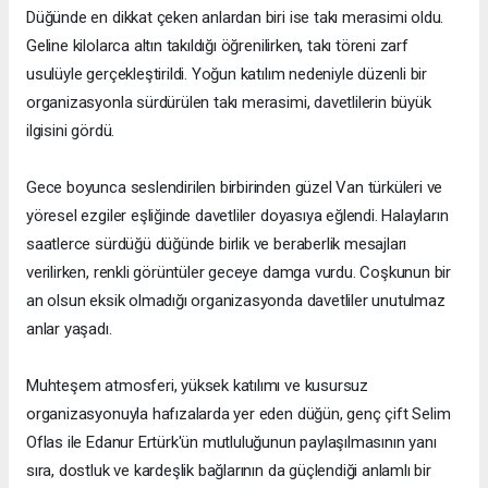
Düğünde en dikkat çeken anlardan biri ise takı merasimi oldu.
Geline kilolarca altın takıldığı öğrenilirken, takı töreni zarf
usulüyle gerçekleştirildi. Yoğun katılım nedeniyle düzenli bir
organizasyonla sürdürülen takı merasimi, davetlilerin büyük
ilgisini gördü.
Gece boyunca seslendirilen birbirinden güzel Van türküleri ve
yöresel ezgiler eşliğinde davetliler doyasıya eğlendi. Halayların
saatlerce sürdüğü düğünde birlik ve beraberlik mesajları
verilirken, renkli görüntüler geceye damga vurdu. Coşkunun bir
an olsun eksik olmadığı organizasyonda davetliler unutulmaz
anlar yaşadı.
Muhteşem atmosferi, yüksek katılımı ve kusursuz
organizasyonuyla hafızalarda yer eden düğün, genç çift Selim
Oflas ile Edanur Ertürk'ün mutluluğunun paylaşılmasının yanı
sıra, dostluk ve kardeşlik bağlarının da güçlendiği anlamlı bir