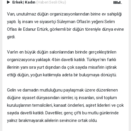
Erkek
|
Kadın
(Haberi Sesli Oku)
Van, unutulmaz düğün organizasyonlarından birine ev sahipliği
yaptı. İş insanı ve siyasetçi Süleyman Oflas'ın yeğeni Selim
Oflas ile Edanur Ertürk, görkemli bir düğün töreniyle dünya evine
girdi.
Van'ın en büyük düğün salonlarından birinde gerçekleştirilen
organizasyona yaklaşık 4 bin davetli katıldı. Türkiye'nin farklı
illerinin yanı sıra yurt dışından da çok sayıda misafirin iştirak
ettiği düğün, yoğun katılımıyla adeta bir buluşmaya dönüştü.
Gelin ve damadın mutluluğunu paylaşmak üzere düzenlenen
düğüne siyaset dünyasından isimler, iş insanları, sivil toplum
kuruluşlarının temsilcileri, kanaat önderleri, aşiret liderleri ve çok
sayıda davetli katıldı. Davetliler, genç çifti bu mutlu günlerinde
yalnız bırakmayarak ailelerin sevincine ortak oldu.