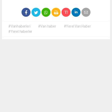
#Vanhaberleri
#Van haber
#Yerel Van Haber
#Yerel haberler
Okuyucu Yorumları
(0)
Gönder
Yorum yazarak Topluluk Kuralları’nı kabul etmiş bulunuyor ve yerelvanhaber.com
sitesine yaptığınız yorumunuzla ilgili doğrudan veya dolaylı tüm sorumluluğu tek
başınıza üstleniyorsunuz. Yazılan tüm yorumlardan site yönetimi hiçbir şekilde
sorumlu tutulamaz.