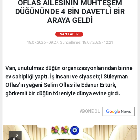
OFLAS AİLESİNİN MUHTEŞEM
DÜĞÜNÜNDE 4 BİN DAVETLİ BİR
ARAYA GELDİ
VAN HABER
18.07.2026 - 09:27, Güncelleme: 18.07.2026 - 12:21
Van, unutulmaz düğün organizasyonlarından birine
ev sahipliği yaptı. İş insanı ve siyasetçi Süleyman
Oflas'ın yeğeni Selim Oflas ile Edanur Ertürk,
görkemli bir düğün töreniyle dünya evine girdi.
ABONE OL