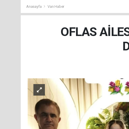
Anasayfa
Van Haber
OFLAS AİLE
D