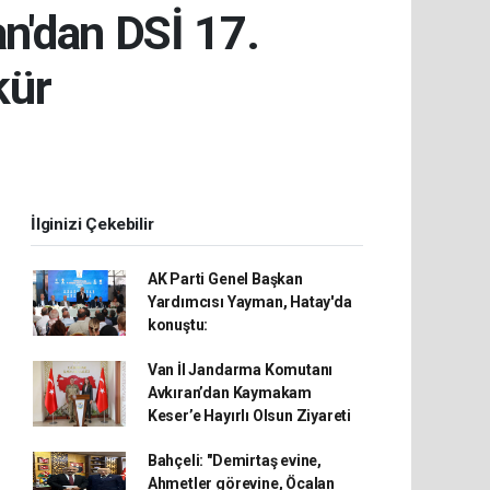
n'dan DSİ 17.
kür
İlginizi Çekebilir
AK Parti Genel Başkan
Yardımcısı Yayman, Hatay'da
konuştu:
Van İl Jandarma Komutanı
Avkıran’dan Kaymakam
Keser’e Hayırlı Olsun Ziyareti
Bahçeli: "Demirtaş evine,
Ahmetler görevine, Öcalan