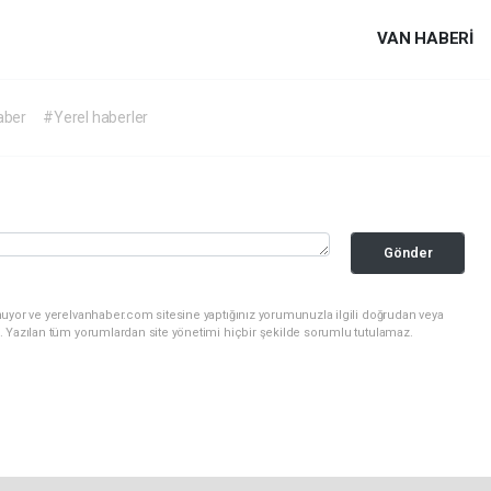
VAN HABERİ
aber
#Yerel haberler
Gönder
nuyor ve yerelvanhaber.com sitesine yaptığınız yorumunuzla ilgili doğrudan veya
. Yazılan tüm yorumlardan site yönetimi hiçbir şekilde sorumlu tutulamaz.