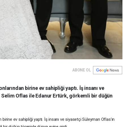
ABONE OL
arından birine ev sahipliği yaptı. İş insanı ve
 Selim Oflas ile Edanur Ertürk, görkemli bir düğün
rine ev sahipliği yaptı. İş insanı ve siyasetçi Süleyman Oflas'ın
i bir düğün töreniyle dünya evine girdi.