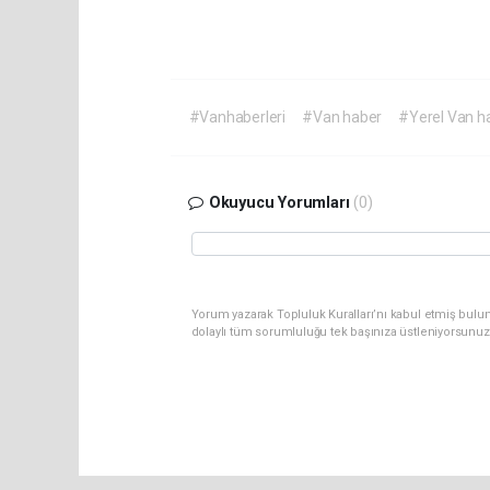
#Vanhaberleri
#Van haber
#Yerel Van h
Okuyucu Yorumları
(0)
Yorum yazarak Topluluk Kuralları’nı kabul etmiş bulu
dolaylı tüm sorumluluğu tek başınıza üstleniyorsunuz