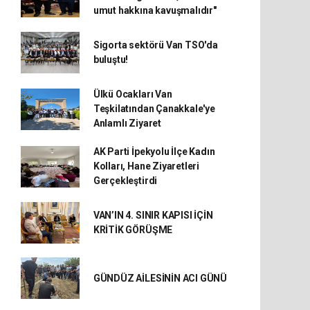
umut hakkına kavuşmalıdır"
Sigorta sektörü Van TSO'da
buluştu!
Ülkü Ocakları Van
Teşkilatından Çanakkale'ye
Anlamlı Ziyaret
AK Parti İpekyolu İlçe Kadın
Kolları, Hane Ziyaretleri
Gerçekleştirdi
VAN’IN 4. SINIR KAPISI İÇİN
KRİTİK GÖRÜŞME
GÜNDÜZ AİLESİNİN ACI GÜNÜ