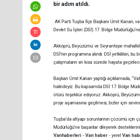
bir adım atıldı.
AK Parti Tuşba İlçe Başkanı Ümit Kanan, vat
Devlet Su İşleri (DSİ) 17. Bölge Müdürlüğü'ne
Akköprü, Beyüzümü ve Seyrantepe mahalleler
DSİ’nin programına alındı. DSİ yetkilileri, bu
çalışmaların en kısa sürede hayata geçirileceğ
Başkan Ümit Kanan yaptığı açıklamada, "Vata
halindeyiz. Bu kapsamda DSİ 17. Bölge Müdürü
ötürü teşekkür ediyoruz. Akköprü, Beyüzüm
proje aşamasına geçilmesi, bizler için sevindir
Tuşba’da altyapı sorunlarının çözümü için ça
Müdürlüğü’ne başarılar dileyerek desteklerini
Vanhaberleri
-
Van haber
- yerel
Van ha