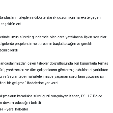
andaşların taleplerini dikkate alarak çözüm için harekete geçen
 teşekkür etti.
inde uzun süredir gündemde olan dere yataklarına ilişkin sorunlar
 bölgelerde projelendirme sürecinin başlatılacağını ve gerekli
ini bildirdi.
ndaşlarımızdan gelen talepler doğrultusunda ilgili kurumlarla temas
, yardımcıları ve tüm çalışanlarına göstermiş oldukları duyarlılıktan
ü ve Seyrantepe mahallelerimizde yaşanan sorunların çözümü için
ici bir gelişme." ifadelerine yer verdi.
lışmaların kararlılıkla sürdüğünü vurgulayan Kanan, DSİ 17. Bölge
n devam edeceğini belirtti.
ber
- yerel haberler