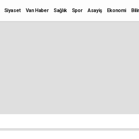
Siyaset
Van Haber
Sağlık
Spor
Asayiş
Ekonomi
Bil
Kültür-Sanat
Eğitim