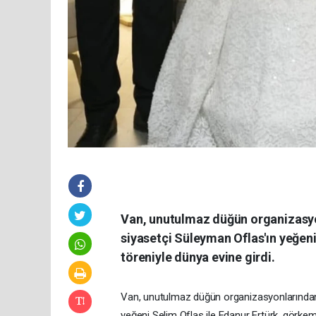
Van, unutulmaz düğün organizasyonl
siyasetçi Süleyman Oflas'ın yeğeni
töreniyle dünya evine girdi.
Van, unutulmaz düğün organizasyonlarından bi
yeğeni Selim Oflas ile Edanur Ertürk, görkeml