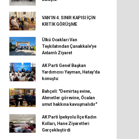
VAN’IN 4. SINIR KAPISI İÇİN
KRİTİK GÖRÜŞME
Ülkü Ocakları Van
Teşkilatından Çanakkale'ye
Anlamlı Ziyaret
AK Parti Genel Başkan
Yardımcısı Yayman, Hatay'da
konuştu:
Bahçeli: "Demirtaş evine,
Ahmetler görevine, Öcalan
umut hakkına kavuşmalıdır"
AK Parti İpekyolu İlçe Kadın
Kolları, Hane Ziyaretleri
Gerçekleştirdi