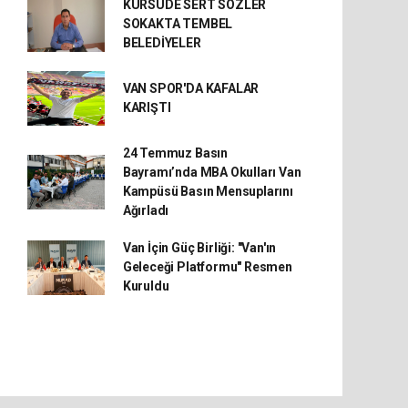
KÜRSÜDE SERT SÖZLER
SOKAKTA TEMBEL
BELEDİYELER
VAN SPOR'DA KAFALAR
KARIŞTI
24 Temmuz Basın
Bayramı’nda MBA Okulları Van
Kampüsü Basın Mensuplarını
Ağırladı
Van İçin Güç Birliği: "Van'ın
Geleceği Platformu" Resmen
Kuruldu