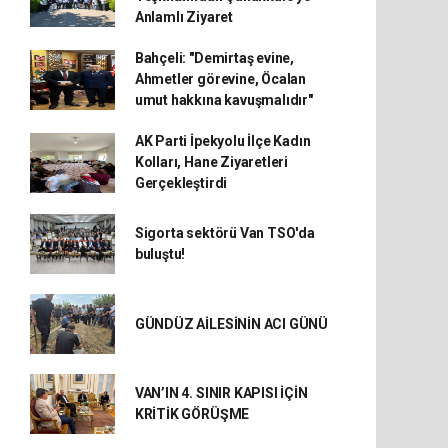
Anlamlı Ziyaret
Bahçeli: "Demirtaş evine,
Ahmetler görevine, Öcalan
umut hakkına kavuşmalıdır"
AK Parti İpekyolu İlçe Kadın
Kolları, Hane Ziyaretleri
Gerçekleştirdi
Sigorta sektörü Van TSO'da
buluştu!
GÜNDÜZ AİLESİNİN ACI GÜNÜ
VAN’IN 4. SINIR KAPISI İÇİN
KRİTİK GÖRÜŞME