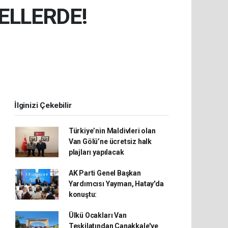
ELLERDE!
İlginizi Çekebilir
Türkiye’nin Maldivleri olan
Van Gölü’ne ücretsiz halk
plajları yapılacak
AK Parti Genel Başkan
Yardımcısı Yayman, Hatay'da
konuştu:
Ülkü Ocakları Van
Teşkilatından Çanakkale'ye