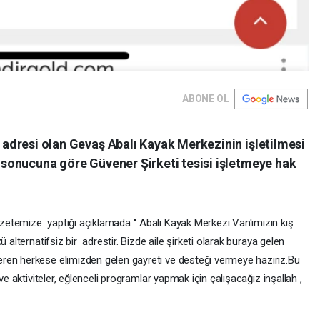
ABONE OL
z adresi olan Gevaş Abalı Kayak Merkezinin işletilmesi
le sonucuna göre Güvener Şirketi tesisi işletmeye hak
etemize yaptığı açıklamada '' Abalı Kayak Merkezi Van'ımızın kış
 alternatifsiz bir adrestir. Bizde aile şirketi olarak buraya gelen
ren herkese elimizden gelen gayreti ve desteği vermeye hazırız.Bu
ve aktiviteler, eğlenceli programlar yapmak için çalışacağız inşallah ,