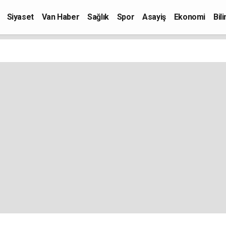
Siyaset
Van Haber
Sağlık
Spor
Asayiş
Ekonomi
Bil
Kültür-Sanat
Eğitim