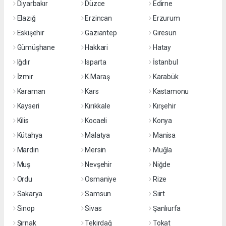
Diyarbakır
Düzce
Edirne
Elazığ
Erzincan
Erzurum
Eskişehir
Gaziantep
Giresun
Gümüşhane
Hakkari
Hatay
Iğdır
Isparta
İstanbul
İzmir
K.Maraş
Karabük
Karaman
Kars
Kastamonu
Kayseri
Kırıkkale
Kırşehir
Kilis
Kocaeli
Konya
Kütahya
Malatya
Manisa
Mardin
Mersin
Muğla
Muş
Nevşehir
Niğde
Ordu
Osmaniye
Rize
Sakarya
Samsun
Siirt
Sinop
Sivas
Şanlıurfa
Şırnak
Tekirdağ
Tokat