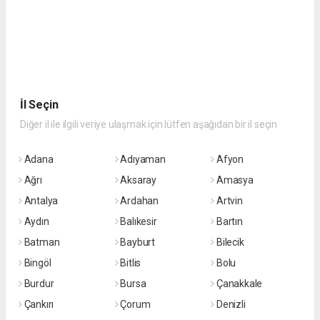
İl Seçin
Diğer il ile ilgili veriye ulaşmak için lütfen aşağıdan bir il seçin
Adana
Adıyaman
Afyon
Ağrı
Aksaray
Amasya
Antalya
Ardahan
Artvin
Aydın
Balıkesir
Bartın
Batman
Bayburt
Bilecik
Bingöl
Bitlis
Bolu
Burdur
Bursa
Çanakkale
Çankırı
Çorum
Denizli