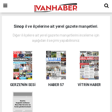
Sinop
il ve ilçelerine ait yerel gazete manşetleri.
Diğer il ilçelere ait yerel gazete manşetlerini inceleme için
aşağıdan il seçimi yapabilirsiniz.
GERZE'NİN SESİ
HABER 57
VİTRİN HABER