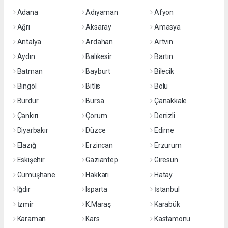
Adana
Adıyaman
Afyon
Ağrı
Aksaray
Amasya
Antalya
Ardahan
Artvin
Aydın
Balıkesir
Bartın
Batman
Bayburt
Bilecik
Bingöl
Bitlis
Bolu
Burdur
Bursa
Çanakkale
Çankırı
Çorum
Denizli
Diyarbakır
Düzce
Edirne
Elazığ
Erzincan
Erzurum
Eskişehir
Gaziantep
Giresun
Gümüşhane
Hakkari
Hatay
Iğdır
Isparta
İstanbul
İzmir
K.Maraş
Karabük
Karaman
Kars
Kastamonu