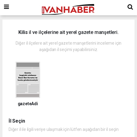
Kilis
il ve ilçelerine ait yerel gazete manşetleri.
Diğer il ilçelere ait yerel gazete manşetlerini inceleme için
aşağıdan il seçimi yapabilirsiniz.
gazeteAdi
İl Seçin
Diğer il ile ilgili veriye ulaşmak için lütfen aşağıdan bir il seçin