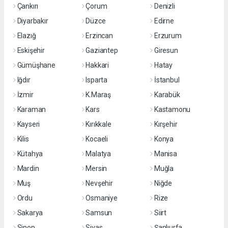
Çankırı
Çorum
Denizli
Diyarbakır
Düzce
Edirne
Elazığ
Erzincan
Erzurum
Eskişehir
Gaziantep
Giresun
Gümüşhane
Hakkari
Hatay
Iğdır
Isparta
İstanbul
İzmir
K.Maraş
Karabük
Karaman
Kars
Kastamonu
Kayseri
Kırıkkale
Kırşehir
Kilis
Kocaeli
Konya
Kütahya
Malatya
Manisa
Mardin
Mersin
Muğla
Muş
Nevşehir
Niğde
Ordu
Osmaniye
Rize
Sakarya
Samsun
Siirt
Sinop
Sivas
Şanlıurfa