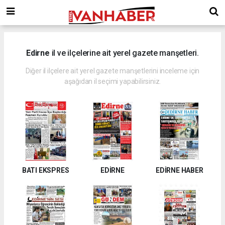
Edirne
il ve ilçelerine ait yerel gazete manşetleri.
Diğer il ilçelere ait yerel gazete manşetlerini inceleme için
aşağıdan il seçimi yapabilirsiniz.
BATI EKSPRES
EDİRNE
EDİRNE HABER