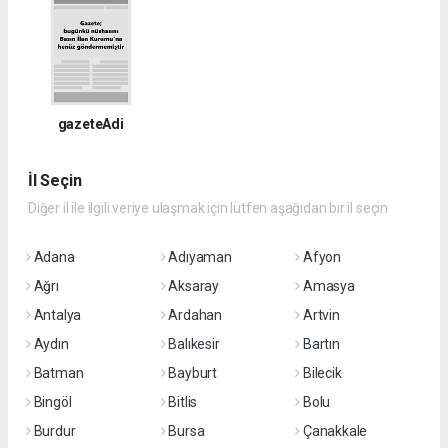
gazeteAdi
İl Seçin
Diğer il ile ilgili veriye ulaşmak için lütfen aşağıdan bir il seçin
Adana
Adıyaman
Afyon
Ağrı
Aksaray
Amasya
Antalya
Ardahan
Artvin
Aydın
Balıkesir
Bartın
Batman
Bayburt
Bilecik
Bingöl
Bitlis
Bolu
Burdur
Bursa
Çanakkale