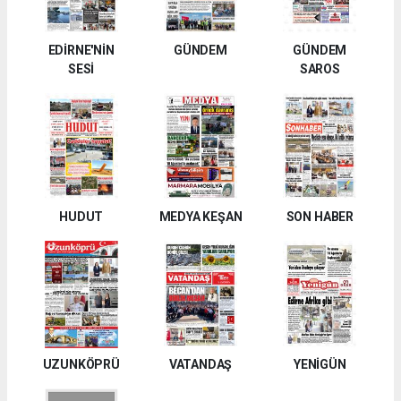
EDİRNE'NİN
GÜNDEM
GÜNDEM
SESİ
SAROS
HUDUT
MEDYA KEŞAN
SON HABER
UZUNKÖPRÜ
VATANDAŞ
YENİGÜN