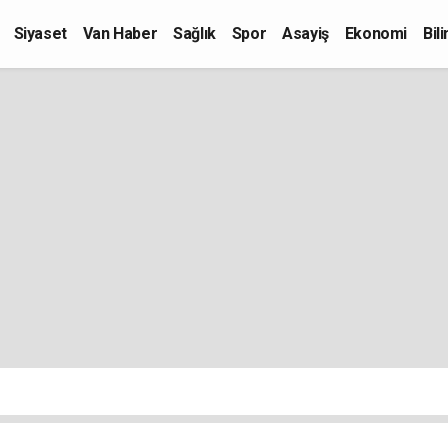
Siyaset
Van Haber
Sağlık
Spor
Asayiş
Ekonomi
Bil
Kültür-Sanat
Eğitim