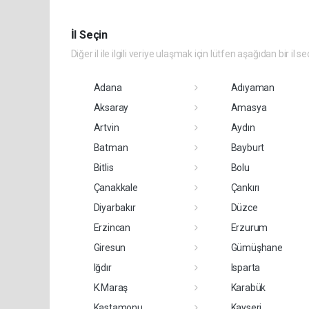
İl Seçin
Diğer il ile ilgili veriye ulaşmak için lütfen aşağıdan bir il se
Adana
Adıyaman
Aksaray
Amasya
Artvin
Aydın
Batman
Bayburt
Bitlis
Bolu
Çanakkale
Çankırı
Diyarbakır
Düzce
Erzincan
Erzurum
Giresun
Gümüşhane
Iğdır
Isparta
K.Maraş
Karabük
Kastamonu
Kayseri