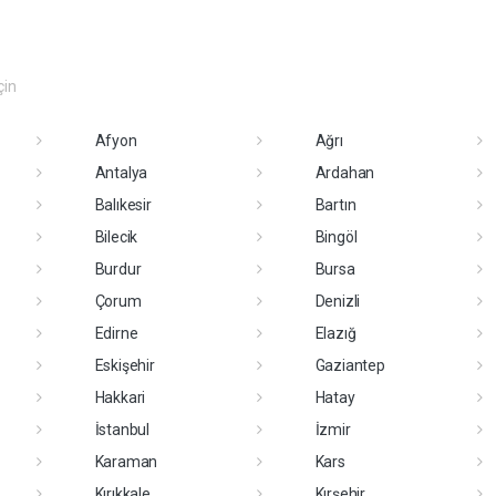
çin
Afyon
Ağrı
Antalya
Ardahan
Balıkesir
Bartın
Bilecik
Bingöl
Burdur
Bursa
Çorum
Denizli
Edirne
Elazığ
Eskişehir
Gaziantep
Hakkari
Hatay
İstanbul
İzmir
Karaman
Kars
Kırıkkale
Kırşehir