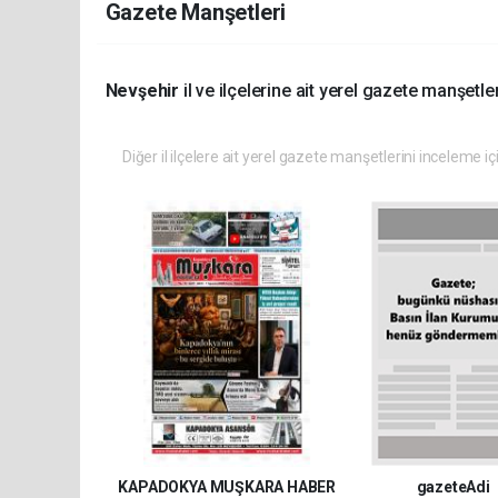
Gazete Manşetleri
Nevşehir
il ve ilçelerine ait yerel gazete manşetler
Diğer il ilçelere ait yerel gazete manşetlerini inceleme iç
KAPADOKYA MUŞKARA HABER
gazeteAdi