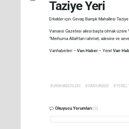
Taziye Yeri
Erkekler için: Gevaş Barışık Mahallesi Taziye
Vansesi Gazetesi ailesi başta olmak üzere Van
“Merhuma Allah’tan rahmet, ailesine ve sevenl
Vanhaberleri –
Van Haber
– Yerel
Van Ha
#VANHABERLERİ
#VAN HABER
#YEREL
Okuyucu Yorumları
(0)