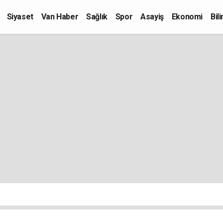
Siyaset
Van Haber
Sağlık
Spor
Asayiş
Ekonomi
Bil
Kültür-Sanat
Eğitim