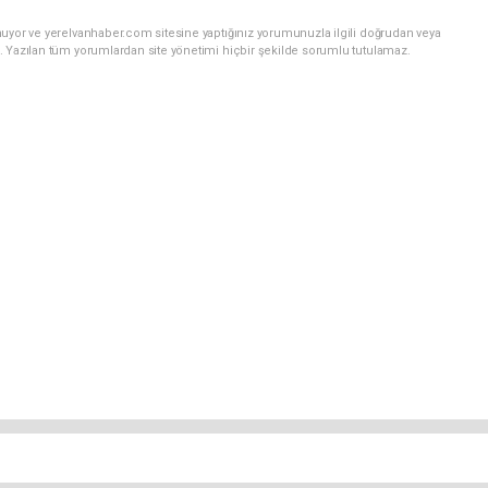
nuyor ve yerelvanhaber.com sitesine yaptığınız yorumunuzla ilgili doğrudan veya
. Yazılan tüm yorumlardan site yönetimi hiçbir şekilde sorumlu tutulamaz.