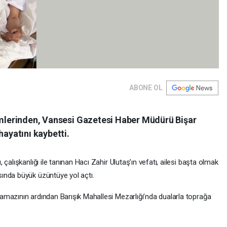
ABONE OL
simlerinden, Vansesi Gazetesi Haber Müdürü Bişar
hayatını kaybetti.
çalışkanlığı ile tanınan Hacı Zahir Ulutaş’ın vefatı, ailesi başta olmak
ında büyük üzüntüye yol açtı.
mazının ardından Barışık Mahallesi Mezarlığı’nda dualarla toprağa