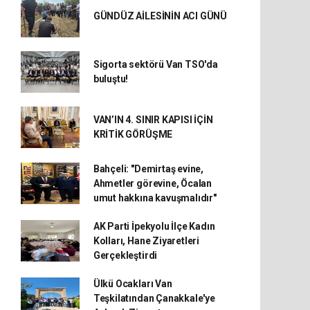
GÜNDÜZ AİLESİNİN ACI GÜNÜ
Sigorta sektörü Van TSO'da
buluştu!
VAN’IN 4. SINIR KAPISI İÇİN
KRİTİK GÖRÜŞME
Bahçeli: "Demirtaş evine,
Ahmetler görevine, Öcalan
umut hakkına kavuşmalıdır"
AK Parti İpekyolu İlçe Kadın
Kolları, Hane Ziyaretleri
Gerçekleştirdi
Ülkü Ocakları Van
Teşkilatından Çanakkale'ye