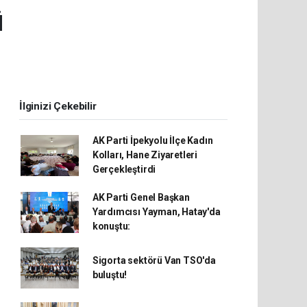
ü
İlginizi Çekebilir
AK Parti İpekyolu İlçe Kadın
Kolları, Hane Ziyaretleri
Gerçekleştirdi
AK Parti Genel Başkan
Yardımcısı Yayman, Hatay'da
konuştu:
Sigorta sektörü Van TSO'da
buluştu!