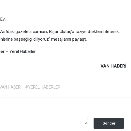
 Evi
’daki gazeteci camiası, Bişar Ulutaş’a taziye dileklerini ileterek,
erine başsağlığı diliyoruz” mesajlarını paylaştı.
ber
– Yerel Haberler
VAN HABERİ
 VAN HABER
#YEREL HABERLER
Gönder