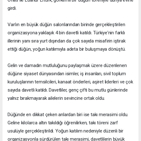
girdi.
Van'ın en büyük düğün salonlarından birinde gerçekleştirilen
organizasyona yaklaşık 4 bin davetli katıldı. Türkiye'nin farklı
illerinin yanı sıra yurt dışından da çok sayıda misafirin iştirak
ettiği düğün, yoğun katılımıyla adeta bir buluşmaya dönüştü.
Gelin ve damadın mutluluğunu paylaşmak üzere düzenlenen
düğüne siyaset dünyasından isimler, iş insanları, sivil toplum
kuruluşlarının temsilcileri, kanaat önderleri, aşiret liderleri ve çok
sayıda davetli katıldı. Davetliler, genç çifti bu mutlu günlerinde
yalnız bırakmayarak ailelerin sevincine ortak oldu.
Düğünde en dikkat çeken anlardan biri ise takı merasimi oldu.
Geline kilolarca altın takıldığı öğrenilirken, takı töreni zarf
usulüyle gerçekleştirildi. Yoğun katılım nedeniyle düzenli bir
organizasyonla sürdürülen takı merasimi, davetlilerin büyük