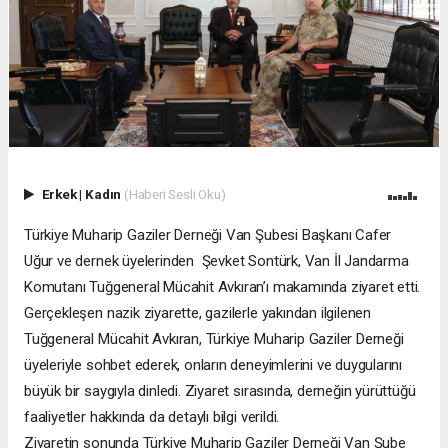
Erkek
|
Kadın
(Haberi Sesli Oku)
Türkiye Muharip Gaziler Derneği Van Şubesi Başkanı Cafer
Uğur ve dernek üyelerinden Şevket Sontürk, Van İl Jandarma
Komutanı Tuğgeneral Mücahit Avkıran’ı makamında ziyaret etti.
Gerçekleşen nazik ziyarette, gazilerle yakından ilgilenen
Tuğgeneral Mücahit Avkıran, Türkiye Muharip Gaziler Derneği
üyeleriyle sohbet ederek, onların deneyimlerini ve duygularını
büyük bir saygıyla dinledi. Ziyaret sırasında, derneğin yürüttüğü
faaliyetler hakkında da detaylı bilgi verildi.
Ziyaretin sonunda Türkiye Muharip Gaziler Derneği Van Şube