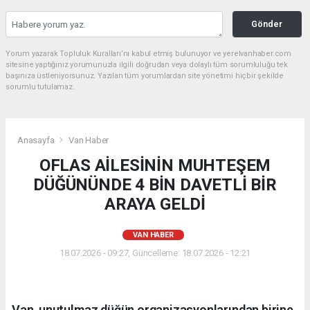
Gönder
Yorum yazarak Topluluk Kuralları’nı kabul etmiş bulunuyor ve yerelvanhaber.com
sitesine yaptığınız yorumunuzla ilgili doğrudan veya dolaylı tüm sorumluluğu tek
başınıza üstleniyorsunuz. Yazılan tüm yorumlardan site yönetimi hiçbir şekilde
sorumlu tutulamaz.
Anasayfa
Van Haber
OFLAS AİLESİNİN MUHTEŞEM
DÜĞÜNÜNDE 4 BİN DAVETLİ BİR
ARAYA GELDİ
VAN HABER
18.07.2026 - 09:27, Güncelleme: 18.07.2026 - 12:21
Van, unutulmaz düğün organizasyonlarından birine