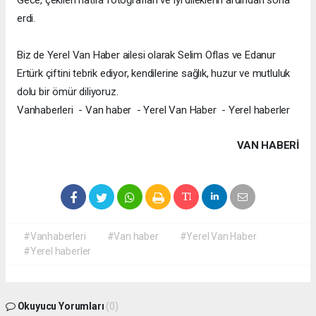
Gece, çekilen hatıra fotoğrafları ve iyi dileklerin ardından sona
erdi.
Biz de Yerel Van Haber ailesi olarak Selim Oflas ve Edanur
Ertürk çiftini tebrik ediyor, kendilerine sağlık, huzur ve mutluluk
dolu bir ömür diliyoruz.
Vanhaberleri - Van haber - Yerel Van Haber - Yerel haberler
VAN HABERİ
#Vanhaberleri
#Van haber
#Yerel Van Haber
#Yerel haberler
Okuyucu Yorumları
(0)