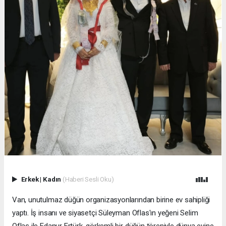
Erkek
|
Kadın
(Haberi Sesli Oku)
Van, unutulmaz düğün organizasyonlarından birine ev sahipliği
yaptı. İş insanı ve siyasetçi Süleyman Oflas'ın yeğeni Selim
Oflas ile Edanur Ertürk, görkemli bir düğün töreniyle dünya evine