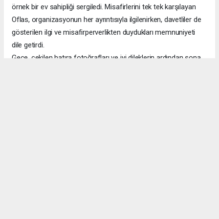
örnek bir ev sahipliği sergiledi. Misafirlerini tek tek karşılayan
Oflas, organizasyonun her ayrıntısıyla ilgilenirken, davetliler de
gösterilen ilgi ve misafirperverlikten duydukları memnuniyeti
dile getirdi.
Gece, çekilen hatıra fotoğrafları ve iyi dileklerin ardından sona
erdi.
Biz de Yerel Van Haber ailesi olarak Selim Oflas ve Edanur
Ertürk çiftini tebrik ediyor, kendilerine sağlık, huzur ve mutluluk
dolu bir ömür diliyoruz.
Vanhaberleri - Van haber - Yerel Van Haber - Yerel haberler
VAN HABERİ