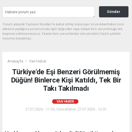
Gönder
Yorum yazarak Topluluk Kuralları’nı kabul etmiş bulunuyor ve yerelvanhaber.com
sitesine yaptığınız yorumunuzla ilgili doğrudan veya dolaylı tüm sorumluluğu tek
başınıza üstleniyorsunuz. Yazılan tüm yorumlardan site yönetimi hiçbir şekilde
sorumlu tutulamaz.
Anasayfa
Van Haber
Türkiye'de Eşi Benzeri Görülmemiş
Düğün! Binlerce Kişi Katıldı, Tek Bir
Takı Takılmadı
VAN HABER
27.07.2026 - 11:36, Güncelleme: 27.07.2026 - 12:01