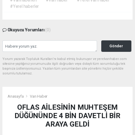
#Yerel haberler
Okuyucu Yorumları
(0)
Gönder
Yorum yazarak Topluluk Kuralları’nı kabul etmiş bulunuyor ve yerelvanhaber.com
sitesine yaptığınız yorumunuzla ilgili doğrudan veya dolaylı tüm sorumluluğu tek
başınıza üstleniyorsunuz. Yazılan tüm yorumlardan site yönetimi hiçbir şekilde
sorumlu tutulamaz.
Anasayfa
Van Haber
OFLAS AİLESİNİN MUHTEŞEM
DÜĞÜNÜNDE 4 BİN DAVETLİ BİR
ARAYA GELDİ