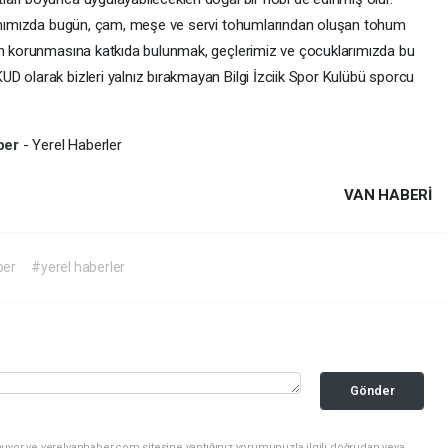
 Vanımızda bugün, çam, meşe ve servi tohumlarından oluşan tohum
mın korunmasına katkıda bulunmak, geçlerimiz ve çocuklarımızda bu
D olarak bizleri yalnız bırakmayan Bilgi İzciik Spor Kulübü sporcu
ber
- Yerel Haberler
VAN HABERİ
ber
#yerel haberler
Gönder
nuyor ve yerelvanhaber.com sitesine yaptığınız yorumunuzla ilgili doğrudan veya