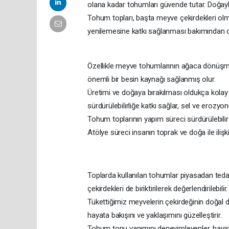
olana kadar tohumları güvende tutar. Doğayl
Tohum topları, başta meyve çekirdekleri ol
yenilemesine katkı sağlanması bakımından dün
Özellikle meyve tohumlarının ağaca dönüşmes
önemli bir besin kaynağı sağlanmış olur.
Üretimi ve doğaya bırakılması oldukça kolay
sürdürülebilirliğe katkı sağlar, sel ve erozy
Tohum toplarının yapım süreci sürdürülebilir ür
Atölye süreci insanın toprak ve doğa ile ilişki
Toplarda kullanılan tohumlar piyasadan tedari
çekirdekleri de biriktirilerek değerlendirilebilir.
Tükettiğimiz meyvelerin çekirdeğinin doğal 
hayata bakışını ve yaklaşımını güzelleştirir.
Tohum topu yapımını deneyimleyenler, hayatl