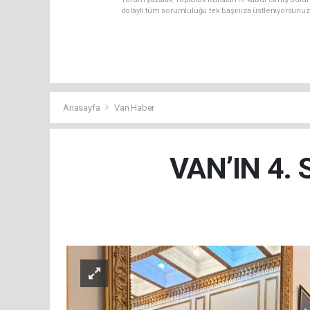
dolaylı tüm sorumluluğu tek başınıza üstleniyorsunuz
Anasayfa
Van Haber
VAN’IN 4.