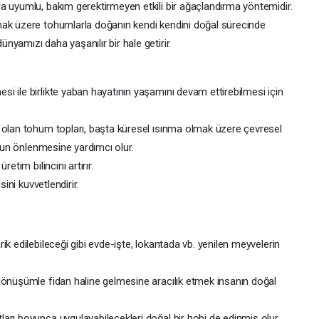
a uyumlu, bakım gerektirmeyen etkili bir ağaçlandırma yöntemidir.
mak üzere tohumlarla doğanın kendi kendini doğal sürecinde
yamızı daha yaşanılır bir hale getirir.
i ile birlikte yaban hayatının yaşamını devam ettirebilmesi için
 olan tohum topları, başta küresel ısınma olmak üzere çevresel
onun önlenmesine yardımcı olur.
etim bilincini artırır.
sini kuvvetlendirir.
k edilebileceği gibi evde-işte, lokantada vb. yenilen meyvelerin
dönüşümle fidan haline gelmesine aracılık etmek insanın doğal
arı boyunca uygulayabilecekleri doğal bir hobi de edinmiş olur.