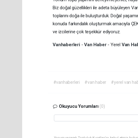
Biz doğal güzellikleri ile adeta büyüleyen
toplarını doğa ile buluşturduk. Doğal yaşa
konuda farkındalık oluşturmak amacıyla ÇEKU
ve izcilerine çok teşekkür ediyoruz.
Vanhaberleri
-
Van Haber
- Yerel
Van Ha
#vanhaberleri
#van haber
#yerel van ha
Okuyucu Yorumları
(0)
Yorum yazarak Topluluk Kuralları’nı kabul etmiş bulu