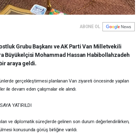
ABONE OL
stluk Grubu Başkanı ve AK Parti Van Milletvekili
ara Büyükelçisi Mohammad Hassan Habibollahzadeh
bir araya geldi.
nlerde gerçekleştirmesi planlanan Van ziyareti öncesinde yapılan
er ile devam eden çalışmalar ele alındı.
SAYA YATIRILDI
pıları ve diplomatik süreçlerde gelinen son durum değerlendirilirken,
mesi konusunda görüş birliğine varıldı.