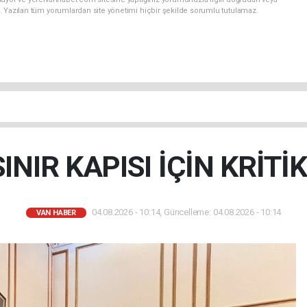
. Yazılan tüm yorumlardan site yönetimi hiçbir şekilde sorumlu tutulamaz.
 SINIR KAPISI İÇİN KRİT
04.08.2026 - 10:14, Güncelleme: 04.08.2026 - 10:14
VAN HABER