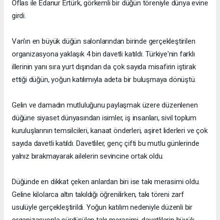
Oflas ile Edanur Ertürk, görkemli bir düğün töreniyle dünya evine
girdi.
Van'ın en büyük düğün salonlarından birinde gerçekleştirilen
organizasyona yaklaşık 4 bin davetli katıldı. Türkiye'nin farklı
illerinin yanı sıra yurt dışından da çok sayıda misafirin iştirak
ettiği düğün, yoğun katılımıyla adeta bir buluşmaya dönüştü.
Gelin ve damadın mutluluğunu paylaşmak üzere düzenlenen
düğüne siyaset dünyasından isimler, iş insanları, sivil toplum
kuruluşlarının temsilcileri, kanaat önderleri, aşiret liderleri ve çok
sayıda davetli katıldı. Davetliler, genç çifti bu mutlu günlerinde
yalnız bırakmayarak ailelerin sevincine ortak oldu.
Düğünde en dikkat çeken anlardan biri ise takı merasimi oldu.
Geline kilolarca altın takıldığı öğrenilirken, takı töreni zarf
usulüyle gerçekleştirildi. Yoğun katılım nedeniyle düzenli bir
organizasyonla sürdürülen takı merasimi, davetlilerin büyük