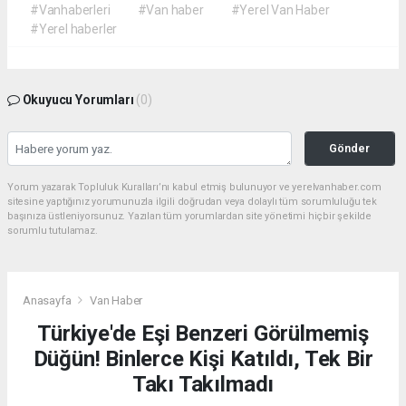
#Vanhaberleri
#Van haber
#Yerel Van Haber
#Yerel haberler
Okuyucu Yorumları
(0)
Gönder
Yorum yazarak Topluluk Kuralları’nı kabul etmiş bulunuyor ve yerelvanhaber.com
sitesine yaptığınız yorumunuzla ilgili doğrudan veya dolaylı tüm sorumluluğu tek
başınıza üstleniyorsunuz. Yazılan tüm yorumlardan site yönetimi hiçbir şekilde
sorumlu tutulamaz.
Anasayfa
Van Haber
Türkiye'de Eşi Benzeri Görülmemiş
Düğün! Binlerce Kişi Katıldı, Tek Bir
Takı Takılmadı