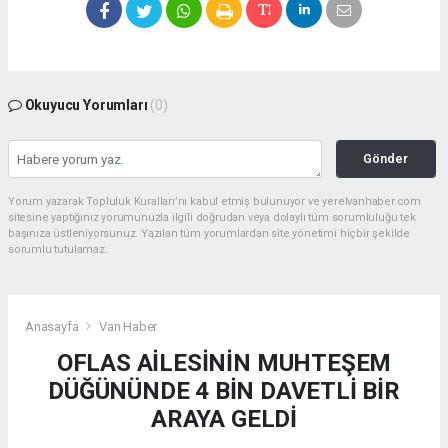
Okuyucu Yorumları
(0)
Gönder
Yorum yazarak Topluluk Kuralları’nı kabul etmiş bulunuyor ve yerelvanhaber.com
sitesine yaptığınız yorumunuzla ilgili doğrudan veya dolaylı tüm sorumluluğu tek
başınıza üstleniyorsunuz. Yazılan tüm yorumlardan site yönetimi hiçbir şekilde
sorumlu tutulamaz.
Anasayfa
Van Haber
OFLAS AİLESİNİN MUHTEŞEM
DÜĞÜNÜNDE 4 BİN DAVETLİ BİR
ARAYA GELDİ