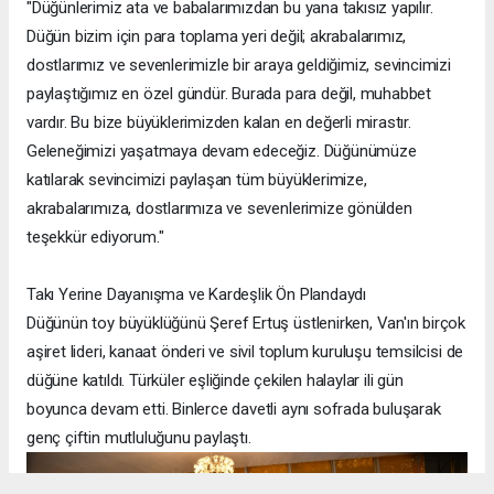
"Düğünlerimiz ata ve babalarımızdan bu yana takısız yapılır.
Düğün bizim için para toplama yeri değil; akrabalarımız,
dostlarımız ve sevenlerimizle bir araya geldiğimiz, sevincimizi
paylaştığımız en özel gündür. Burada para değil, muhabbet
vardır. Bu bize büyüklerimizden kalan en değerli mirastır.
Geleneğimizi yaşatmaya devam edeceğiz. Düğünümüze
katılarak sevincimizi paylaşan tüm büyüklerimize,
akrabalarımıza, dostlarımıza ve sevenlerimize gönülden
teşekkür ediyorum."
Takı Yerine Dayanışma ve Kardeşlik Ön Plandaydı
Düğünün toy büyüklüğünü Şeref Ertuş üstlenirken, Van'ın birçok
aşiret lideri, kanaat önderi ve sivil toplum kuruluşu temsilcisi de
düğüne katıldı. Türküler eşliğinde çekilen halaylar ili gün
boyunca devam etti. Binlerce davetli aynı sofrada buluşarak
genç çiftin mutluluğunu paylaştı.