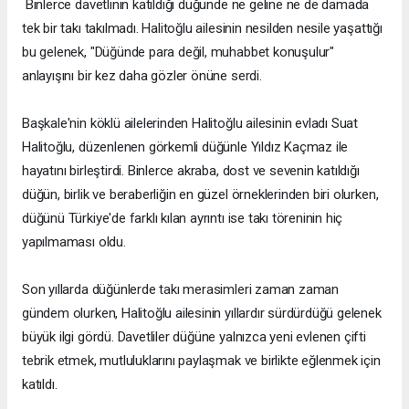
Binlerce davetlinin katıldığı düğünde ne geline ne de damada
tek bir takı takılmadı. Halitoğlu ailesinin nesilden nesile yaşattığı
bu gelenek, "Düğünde para değil, muhabbet konuşulur"
anlayışını bir kez daha gözler önüne serdi.
Başkale'nin köklü ailelerinden Halitoğlu ailesinin evladı Suat
Halitoğlu, düzenlenen görkemli düğünle Yıldız Kaçmaz ile
hayatını birleştirdi. Binlerce akraba, dost ve sevenin katıldığı
düğün, birlik ve beraberliğin en güzel örneklerinden biri olurken,
düğünü Türkiye'de farklı kılan ayrıntı ise takı töreninin hiç
yapılmaması oldu.
Son yıllarda düğünlerde takı merasimleri zaman zaman
gündem olurken, Halitoğlu ailesinin yıllardır sürdürdüğü gelenek
büyük ilgi gördü. Davetliler düğüne yalnızca yeni evlenen çifti
tebrik etmek, mutluluklarını paylaşmak ve birlikte eğlenmek için
katıldı.