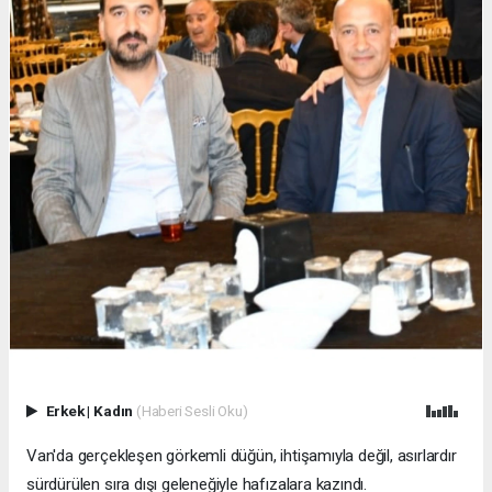
Erkek
|
Kadın
(Haberi Sesli Oku)
Van'da gerçekleşen görkemli düğün, ihtişamıyla değil, asırlardır
sürdürülen sıra dışı geleneğiyle hafızalara kazındı.