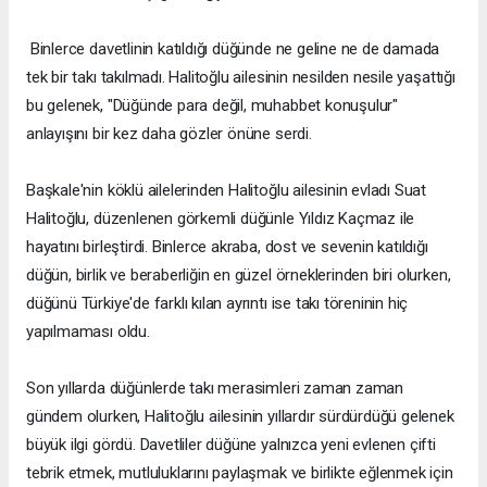
Binlerce davetlinin katıldığı düğünde ne geline ne de damada
tek bir takı takılmadı. Halitoğlu ailesinin nesilden nesile yaşattığı
bu gelenek, "Düğünde para değil, muhabbet konuşulur"
anlayışını bir kez daha gözler önüne serdi.
Başkale'nin köklü ailelerinden Halitoğlu ailesinin evladı Suat
Halitoğlu, düzenlenen görkemli düğünle Yıldız Kaçmaz ile
hayatını birleştirdi. Binlerce akraba, dost ve sevenin katıldığı
düğün, birlik ve beraberliğin en güzel örneklerinden biri olurken,
düğünü Türkiye'de farklı kılan ayrıntı ise takı töreninin hiç
yapılmaması oldu.
Son yıllarda düğünlerde takı merasimleri zaman zaman
gündem olurken, Halitoğlu ailesinin yıllardır sürdürdüğü gelenek
büyük ilgi gördü. Davetliler düğüne yalnızca yeni evlenen çifti
tebrik etmek, mutluluklarını paylaşmak ve birlikte eğlenmek için