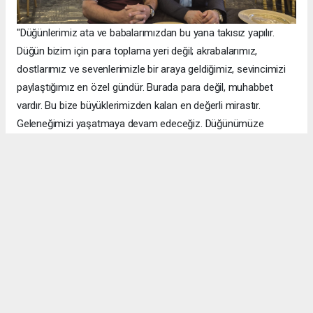
"Düğünlerimiz ata ve babalarımızdan bu yana takısız yapılır.
Düğün bizim için para toplama yeri değil; akrabalarımız,
dostlarımız ve sevenlerimizle bir araya geldiğimiz, sevincimizi
paylaştığımız en özel gündür. Burada para değil, muhabbet
vardır. Bu bize büyüklerimizden kalan en değerli mirastır.
Geleneğimizi yaşatmaya devam edeceğiz. Düğünümüze
katılarak sevincimizi paylaşan tüm büyüklerimize,
akrabalarımıza, dostlarımıza ve sevenlerimize gönülden
teşekkür ediyorum."
Takı Yerine Dayanışma ve Kardeşlik Ön Plandaydı
Düğünün toy büyüklüğünü Şeref Ertuş üstlenirken, Van'ın birçok
aşiret lideri, kanaat önderi ve sivil toplum kuruluşu temsilcisi de
düğüne katıldı. Türküler eşliğinde çekilen halaylar ili gün
boyunca devam etti. Binlerce davetli aynı sofrada buluşarak
genç çiftin mutluluğunu paylaştı.