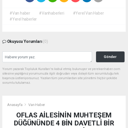
#Van haber
#Vanhaberleri
#Yerel Van Haber
#Yerel haberler
Okuyucu Yorumları
(0)
Gönder
Yorum yazarak Topluluk Kuralları’nı kabul etmiş bulunuyor ve yerelvanhaber.com
sitesine yaptığınız yorumunuzla ilgili doğrudan veya dolaylı tüm sorumluluğu tek
başınıza üstleniyorsunuz. Yazılan tüm yorumlardan site yönetimi hiçbir şekilde
sorumlu tutulamaz.
Anasayfa
Van Haber
OFLAS AİLESİNİN MUHTEŞEM
DÜĞÜNÜNDE 4 BİN DAVETLİ BİR