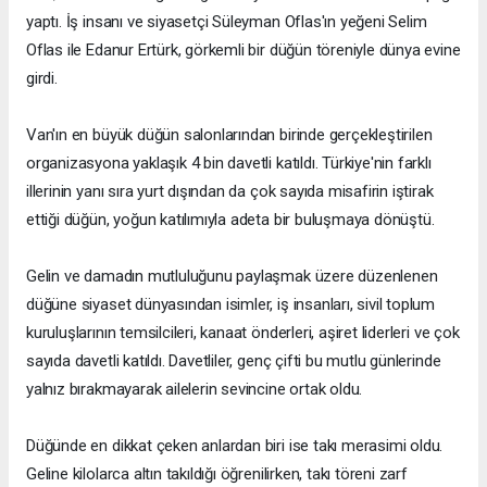
yaptı. İş insanı ve siyasetçi Süleyman Oflas'ın yeğeni Selim
Oflas ile Edanur Ertürk, görkemli bir düğün töreniyle dünya evine
girdi.
Van'ın en büyük düğün salonlarından birinde gerçekleştirilen
organizasyona yaklaşık 4 bin davetli katıldı. Türkiye'nin farklı
illerinin yanı sıra yurt dışından da çok sayıda misafirin iştirak
ettiği düğün, yoğun katılımıyla adeta bir buluşmaya dönüştü.
Gelin ve damadın mutluluğunu paylaşmak üzere düzenlenen
düğüne siyaset dünyasından isimler, iş insanları, sivil toplum
kuruluşlarının temsilcileri, kanaat önderleri, aşiret liderleri ve çok
sayıda davetli katıldı. Davetliler, genç çifti bu mutlu günlerinde
yalnız bırakmayarak ailelerin sevincine ortak oldu.
Düğünde en dikkat çeken anlardan biri ise takı merasimi oldu.
Geline kilolarca altın takıldığı öğrenilirken, takı töreni zarf