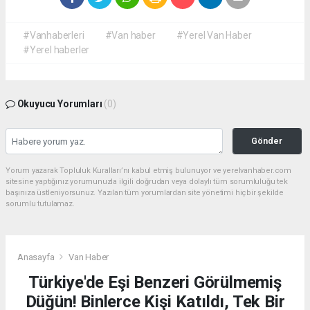
#Vanhaberleri
#Van haber
#Yerel Van Haber
#Yerel haberler
Okuyucu Yorumları
(0)
Gönder
Yorum yazarak Topluluk Kuralları’nı kabul etmiş bulunuyor ve yerelvanhaber.com
sitesine yaptığınız yorumunuzla ilgili doğrudan veya dolaylı tüm sorumluluğu tek
başınıza üstleniyorsunuz. Yazılan tüm yorumlardan site yönetimi hiçbir şekilde
sorumlu tutulamaz.
Anasayfa
Van Haber
Türkiye'de Eşi Benzeri Görülmemiş
Düğün! Binlerce Kişi Katıldı, Tek Bir