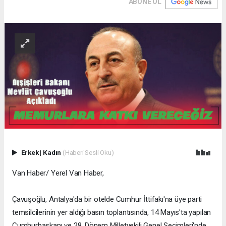
ABONE OL
Erkek
|
Kadın
(Haberi Sesli Oku)
Van Haber/ Yerel Van Haber,
Çavuşoğlu, Antalya'da bir otelde Cumhur İttifakı'na üye parti
temsilcilerinin yer aldığı basın toplantısında, 14 Mayıs'ta yapılan
Cumhurbaşkanı ve 28. Dönem Milletvekili Genel Seçimleri'nde