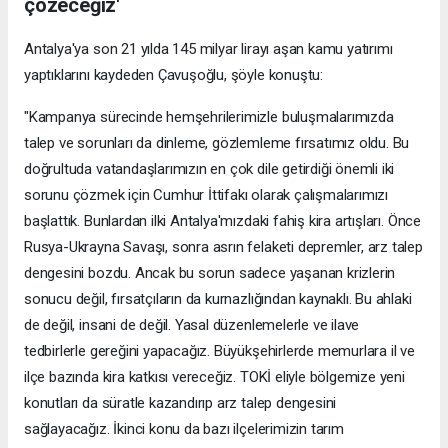
çözeceğiz'
Antalya'ya son 21 yılda 145 milyar lirayı aşan kamu yatırımı
yaptıklarını kaydeden Çavuşoğlu, şöyle konuştu:
"Kampanya sürecinde hemşehrilerimizle buluşmalarımızda
talep ve sorunları da dinleme, gözlemleme fırsatımız oldu. Bu
doğrultuda vatandaşlarımızın en çok dile getirdiği önemli iki
sorunu çözmek için Cumhur İttifakı olarak çalışmalarımızı
başlattık. Bunlardan ilki Antalya'mızdaki fahiş kira artışları. Önce
Rusya-Ukrayna Savaşı, sonra asrın felaketi depremler, arz talep
dengesini bozdu. Ancak bu sorun sadece yaşanan krizlerin
sonucu değil, fırsatçıların da kurnazlığından kaynaklı. Bu ahlaki
de değil, insani de değil. Yasal düzenlemelerle ve ilave
tedbirlerle gereğini yapacağız. Büyükşehirlerde memurlara il ve
ilçe bazında kira katkısı vereceğiz. TOKİ eliyle bölgemize yeni
konutları da süratle kazandırıp arz talep dengesini
sağlayacağız. İkinci konu da bazı ilçelerimizin tarım