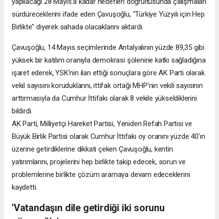
yapılacağı 28 Mayıs'a kadar hedefleri doğrultusunda çalışmaları
sürdüreceklerini ifade eden Çavuşoğlu, "Türkiye Yüzyılı için Hep
Birlikte" diyerek sahada olacaklarını aktardı.
Çavuşoğlu, 14 Mayıs seçimlerinde Antalyalının yüzde 89,35 gibi
yüksek bir katılım oranıyla demokrasi şölenine katkı sağladığına
işaret ederek, YSK'nin ilan ettiği sonuçlara göre AK Parti olarak
vekil sayısını koruduklarını, ittifak ortağı MHP'nin vekili sayısının
arttırmasıyla da Cumhur İttifakı olarak 8 vekile yükseldiklerini
bildirdi.
AK Parti, Milliyetçi Hareket Partisi, Yeniden Refah Partisi ve
Büyük Birlik Partisi olarak Cumhur İttifakı oy oranını yüzde 40'ın
üzerine getirdiklerine dikkati çeken Çavuşoğlu, kentin
yatırımlarını, projelerini hep birlikte takip edecek, sorun ve
problemlerine birlikte çözüm aramaya devam edeceklerini
kaydetti.
'Vatandaşın dile getirdiği iki sorunu