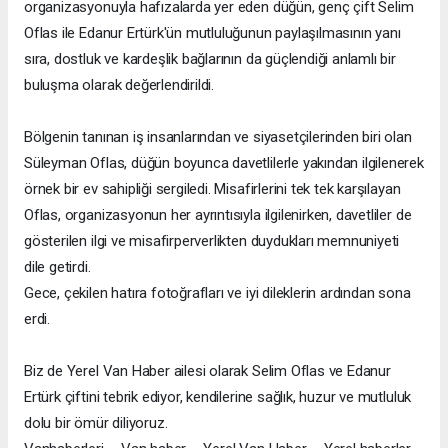
organizasyonuyla hafızalarda yer eden düğün, genç çift Selim
Oflas ile Edanur Ertürk'ün mutluluğunun paylaşılmasının yanı
sıra, dostluk ve kardeşlik bağlarının da güçlendiği anlamlı bir
buluşma olarak değerlendirildi.
Bölgenin tanınan iş insanlarından ve siyasetçilerinden biri olan
Süleyman Oflas, düğün boyunca davetlilerle yakından ilgilenerek
örnek bir ev sahipliği sergiledi. Misafirlerini tek tek karşılayan
Oflas, organizasyonun her ayrıntısıyla ilgilenirken, davetliler de
gösterilen ilgi ve misafirperverlikten duydukları memnuniyeti
dile getirdi.
Gece, çekilen hatıra fotoğrafları ve iyi dileklerin ardından sona
erdi.
Biz de Yerel Van Haber ailesi olarak Selim Oflas ve Edanur
Ertürk çiftini tebrik ediyor, kendilerine sağlık, huzur ve mutluluk
dolu bir ömür diliyoruz.