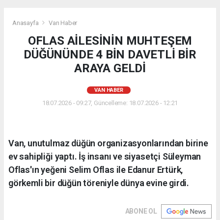
Anasayfa
Van Haber
OFLAS AİLESİNİN MUHTEŞEM
DÜĞÜNÜNDE 4 BİN DAVETLİ BİR
ARAYA GELDİ
VAN HABER
18.07.2026 - 09:27, Güncelleme: 18.07.2026 - 12:21
Van, unutulmaz düğün organizasyonlarından birine
ev sahipliği yaptı. İş insanı ve siyasetçi Süleyman
Oflas'ın yeğeni Selim Oflas ile Edanur Ertürk,
görkemli bir düğün töreniyle dünya evine girdi.
ABONE OL