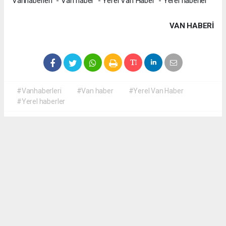
Vanhaberleri - Van haber - Yerel Van Haber - Yerel haberler
VAN HABERİ
#Vanhaberleri
#Van haber
#Yerel Van Haber
#Yerel haberler
Okuyucu Yorumları
(0)
Gönder
Yorum yazarak Topluluk Kuralları’nı kabul etmiş bulunuyor ve yerelvanhaber.com
sitesine yaptığınız yorumunuzla ilgili doğrudan veya dolaylı tüm sorumluluğu tek
başınıza üstleniyorsunuz. Yazılan tüm yorumlardan site yönetimi hiçbir şekilde
sorumlu tutulamaz.