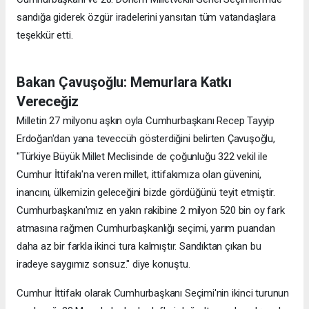
sandığa giderek özgür iradelerini yansıtan tüm vatandaşlara
teşekkür etti.
Bakan Çavuşoğlu: Memurlara Katkı
Vereceğiz
Milletin 27 milyonu aşkın oyla Cumhurbaşkanı Recep Tayyip
Erdoğan'dan yana teveccüh gösterdiğini belirten Çavuşoğlu,
"Türkiye Büyük Millet Meclisinde de çoğunluğu 322 vekil ile
Cumhur İttifakı'na veren millet, ittifakımıza olan güvenini,
inancını, ülkemizin geleceğini bizde gördüğünü teyit etmiştir.
Cumhurbaşkanı'mız en yakın rakibine 2 milyon 520 bin oy fark
atmasına rağmen Cumhurbaşkanlığı seçimi, yarım puandan
daha az bir farkla ikinci tura kalmıştır. Sandıktan çıkan bu
iradeye saygımız sonsuz." diye konuştu.
Cumhur İttifakı olarak Cumhurbaşkanı Seçimi'nin ikinci turunun