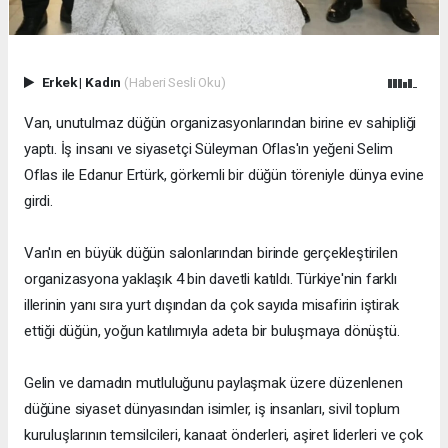
Erkek
|
Kadın
(Haberi Sesli Oku)
Van, unutulmaz düğün organizasyonlarından birine ev sahipliği
yaptı. İş insanı ve siyasetçi Süleyman Oflas'ın yeğeni Selim
Oflas ile Edanur Ertürk, görkemli bir düğün töreniyle dünya evine
girdi.
Van'ın en büyük düğün salonlarından birinde gerçekleştirilen
organizasyona yaklaşık 4 bin davetli katıldı. Türkiye'nin farklı
illerinin yanı sıra yurt dışından da çok sayıda misafirin iştirak
ettiği düğün, yoğun katılımıyla adeta bir buluşmaya dönüştü.
Gelin ve damadın mutluluğunu paylaşmak üzere düzenlenen
düğüne siyaset dünyasından isimler, iş insanları, sivil toplum
kuruluşlarının temsilcileri, kanaat önderleri, aşiret liderleri ve çok