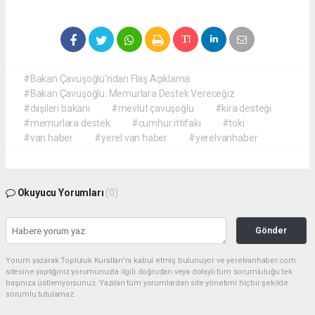
#Bakan Çavuşoğlu'ndan Flaş Açıklama
#Bakan Çavuşoğlu: Memurlara Destek Vereceğiz
#dıişileri bakanı
#mevlüt çavuşoğlu
#kira desteği
#memurlara destek
#cumhur ittifakı
#toki
#van haber
#yerel van haber
#yerelvanhaber
Okuyucu Yorumları
(0)
Gönder
Yorum yazarak Topluluk Kuralları’nı kabul etmiş bulunuyor ve yerelvanhaber.com
sitesine yaptığınız yorumunuzla ilgili doğrudan veya dolaylı tüm sorumluluğu tek
başınıza üstleniyorsunuz. Yazılan tüm yorumlardan site yönetimi hiçbir şekilde
sorumlu tutulamaz.