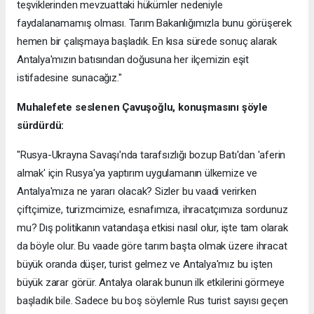
teşviklerinden mevzuattaki hükümler nedeniyle
faydalanamamış olması. Tarım Bakanlığımızla bunu görüşerek
hemen bir çalışmaya başladık. En kısa sürede sonuç alarak
Antalya'mızın batısından doğusuna her ilçemizin eşit
istifadesine sunacağız."
Muhalefete seslenen Çavuşoğlu, konuşmasını şöyle
sürdürdü:
"Rusya-Ukrayna Savaşı'nda tarafsızlığı bozup Batı'dan 'aferin
almak' için Rusya'ya yaptırım uygulamanın ülkemize ve
Antalya'mıza ne yararı olacak? Sizler bu vaadi verirken
çiftçimize, turizmcimize, esnafımıza, ihracatçımıza sordunuz
mu? Dış politikanın vatandaşa etkisi nasıl olur, işte tam olarak
da böyle olur. Bu vaade göre tarım başta olmak üzere ihracat
büyük oranda düşer, turist gelmez ve Antalya'mız bu işten
büyük zarar görür. Antalya olarak bunun ilk etkilerini görmeye
başladık bile. Sadece bu boş söylemle Rus turist sayısı geçen