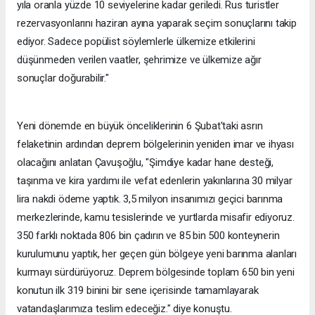
yıla oranla yüzde 10 seviyelerine kadar geriledi. Rus turistler
rezervasyonlarını haziran ayına yaparak seçim sonuçlarını takip
ediyor. Sadece popülist söylemlerle ülkemize etkilerini
düşünmeden verilen vaatler, şehrimize ve ülkemize ağır
sonuçlar doğurabilir."
Yeni dönemde en büyük önceliklerinin 6 Şubat'taki asrın
felaketinin ardından deprem bölgelerinin yeniden imar ve ihyası
olacağını anlatan Çavuşoğlu, "Şimdiye kadar hane desteği,
taşınma ve kira yardımı ile vefat edenlerin yakınlarına 30 milyar
lira nakdi ödeme yaptık. 3,5 milyon insanımızı geçici barınma
merkezlerinde, kamu tesislerinde ve yurtlarda misafir ediyoruz.
350 farklı noktada 806 bin çadırın ve 85 bin 500 konteynerin
kurulumunu yaptık, her geçen gün bölgeye yeni barınma alanları
kurmayı sürdürüyoruz. Deprem bölgesinde toplam 650 bin yeni
konutun ilk 319 binini bir sene içerisinde tamamlayarak
vatandaşlarımıza teslim edeceğiz." diye konuştu.