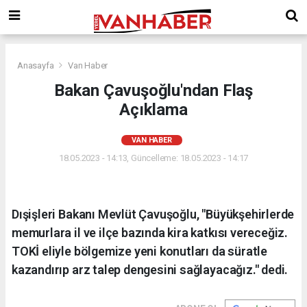
Anasayfa
Van Haber
Bakan Çavuşoğlu'ndan Flaş
Açıklama
VAN HABER
18.05.2023 - 14:13, Güncelleme: 18.05.2023 - 14:17
Dışişleri Bakanı Mevlüt Çavuşoğlu, "Büyükşehirlerde
memurlara il ve ilçe bazında kira katkısı vereceğiz.
TOKİ eliyle bölgemize yeni konutları da süratle
kazandırıp arz talep dengesini sağlayacağız." dedi.