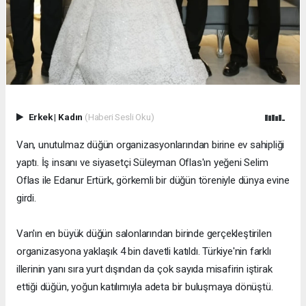
Erkek
|
Kadın
(Haberi Sesli Oku)
Van, unutulmaz düğün organizasyonlarından birine ev sahipliği
yaptı. İş insanı ve siyasetçi Süleyman Oflas'ın yeğeni Selim
Oflas ile Edanur Ertürk, görkemli bir düğün töreniyle dünya evine
girdi.
Van'ın en büyük düğün salonlarından birinde gerçekleştirilen
organizasyona yaklaşık 4 bin davetli katıldı. Türkiye'nin farklı
illerinin yanı sıra yurt dışından da çok sayıda misafirin iştirak
ettiği düğün, yoğun katılımıyla adeta bir buluşmaya dönüştü.