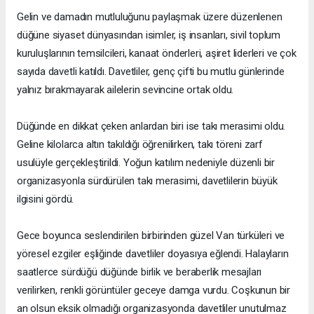
Gelin ve damadın mutluluğunu paylaşmak üzere düzenlenen
düğüne siyaset dünyasından isimler, iş insanları, sivil toplum
kuruluşlarının temsilcileri, kanaat önderleri, aşiret liderleri ve çok
sayıda davetli katıldı. Davetliler, genç çifti bu mutlu günlerinde
yalnız bırakmayarak ailelerin sevincine ortak oldu.
Düğünde en dikkat çeken anlardan biri ise takı merasimi oldu.
Geline kilolarca altın takıldığı öğrenilirken, takı töreni zarf
usulüyle gerçekleştirildi. Yoğun katılım nedeniyle düzenli bir
organizasyonla sürdürülen takı merasimi, davetlilerin büyük
ilgisini gördü.
Gece boyunca seslendirilen birbirinden güzel Van türküleri ve
yöresel ezgiler eşliğinde davetliler doyasıya eğlendi. Halayların
saatlerce sürdüğü düğünde birlik ve beraberlik mesajları
verilirken, renkli görüntüler geceye damga vurdu. Coşkunun bir
an olsun eksik olmadığı organizasyonda davetliler unutulmaz