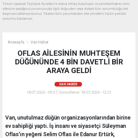
Yorum yazarak Topluluk Kuralları’nı kabul etmiş bulunuyor ve yerelvanhaber.com
sitesine yaptığınız yorumunuzla ilgili doğrudan veya dolaylı tüm sorumluluğu tek
başınıza üstleniyorsunuz. Yazılan tüm yorumlardan site yönetimi hiçbir şekilde
sorumlu tutulamaz.
Anasayfa
Van Haber
OFLAS AİLESİNİN MUHTEŞEM
DÜĞÜNÜNDE 4 BİN DAVETLİ BİR
ARAYA GELDİ
VAN HABER
18.07.2026 - 09:27, Güncelleme: 18.07.2026 - 12:21
Van, unutulmaz düğün organizasyonlarından birine
ev sahipliği yaptı. İş insanı ve siyasetçi Süleyman
Oflas'ın yeğeni Selim Oflas ile Edanur Ertürk,