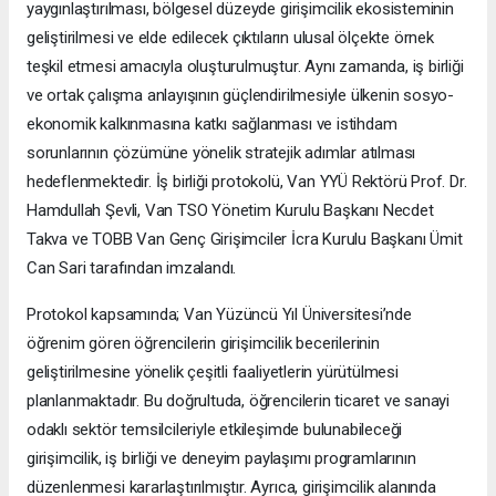
yaygınlaştırılması, bölgesel düzeyde girişimcilik ekosisteminin
geliştirilmesi ve elde edilecek çıktıların ulusal ölçekte örnek
teşkil etmesi amacıyla oluşturulmuştur. Aynı zamanda, iş birliği
ve ortak çalışma anlayışının güçlendirilmesiyle ülkenin sosyo-
ekonomik kalkınmasına katkı sağlanması ve istihdam
sorunlarının çözümüne yönelik stratejik adımlar atılması
hedeflenmektedir. İş birliği protokolü, Van YYÜ Rektörü Prof. Dr.
Hamdullah Şevli, Van TSO Yönetim Kurulu Başkanı Necdet
Takva ve TOBB Van Genç Girişimciler İcra Kurulu Başkanı Ümit
Can Sari tarafından imzalandı.
Protokol kapsamında; Van Yüzüncü Yıl Üniversitesi’nde
öğrenim gören öğrencilerin girişimcilik becerilerinin
geliştirilmesine yönelik çeşitli faaliyetlerin yürütülmesi
planlanmaktadır. Bu doğrultuda, öğrencilerin ticaret ve sanayi
odaklı sektör temsilcileriyle etkileşimde bulunabileceği
girişimcilik, iş birliği ve deneyim paylaşımı programlarının
düzenlenmesi kararlaştırılmıştır. Ayrıca, girişimcilik alanında