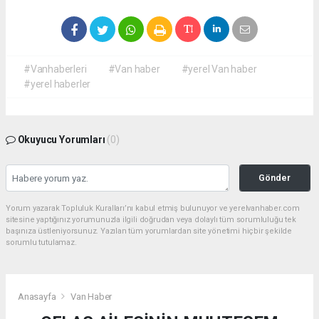
#Vanhaberleri
#Van haber
#yerel Van haber
#yerel haberler
Okuyucu Yorumları
(0)
Gönder
Yorum yazarak Topluluk Kuralları’nı kabul etmiş bulunuyor ve yerelvanhaber.com
sitesine yaptığınız yorumunuzla ilgili doğrudan veya dolaylı tüm sorumluluğu tek
başınıza üstleniyorsunuz. Yazılan tüm yorumlardan site yönetimi hiçbir şekilde
sorumlu tutulamaz.
Anasayfa
Van Haber