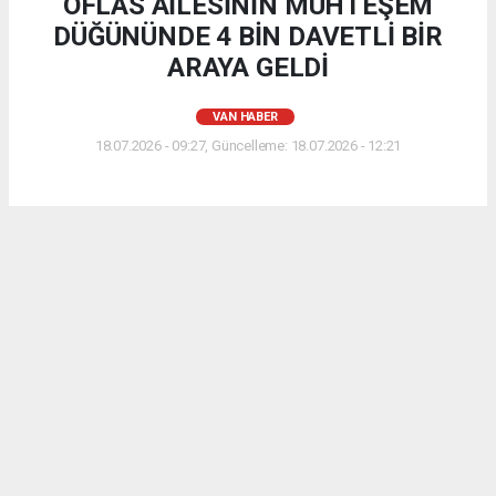
OFLAS AİLESİNİN MUHTEŞEM
DÜĞÜNÜNDE 4 BİN DAVETLİ BİR
ARAYA GELDİ
VAN HABER
18.07.2026 - 09:27, Güncelleme: 18.07.2026 - 12:21
Van, unutulmaz düğün organizasyonlarından birine
ev sahipliği yaptı. İş insanı ve siyasetçi Süleyman
Oflas'ın yeğeni Selim Oflas ile Edanur Ertürk,
görkemli bir düğün töreniyle dünya evine girdi.
ABONE OL