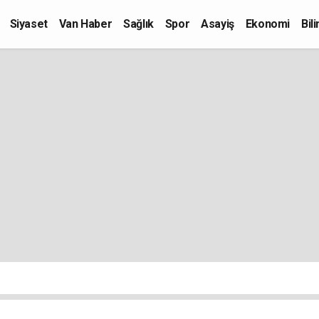
Siyaset
Van Haber
Sağlık
Spor
Asayiş
Ekonomi
Bil
Kültür-Sanat
Eğitim