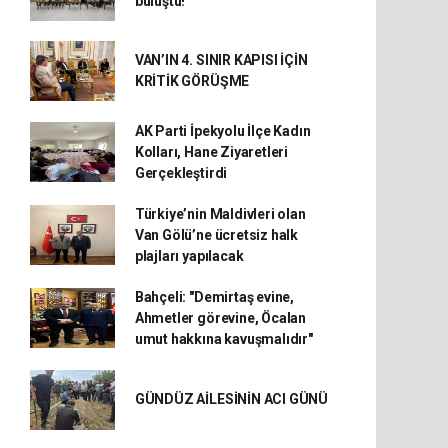
buluştu!
VAN’IN 4. SINIR KAPISI İÇİN
KRİTİK GÖRÜŞME
AK Parti İpekyolu İlçe Kadın
Kolları, Hane Ziyaretleri
Gerçekleştirdi
Türkiye’nin Maldivleri olan
Van Gölü’ne ücretsiz halk
plajları yapılacak
Bahçeli: "Demirtaş evine,
Ahmetler görevine, Öcalan
umut hakkına kavuşmalıdır"
GÜNDÜZ AİLESİNİN ACI GÜNÜ