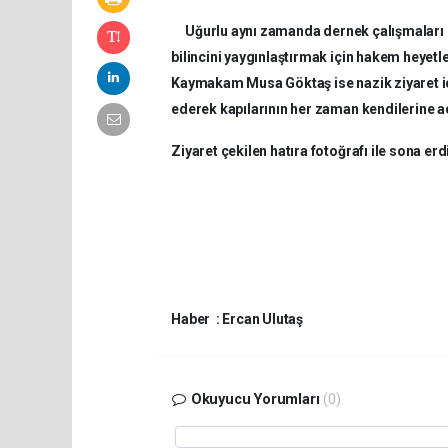
Uğurlu aynı zamanda dernek çalışmaları ha
bilincini yaygınlaştırmak için hakem heyetle
Kaymakam Musa Göktaş ise nazik ziyaret içi
ederek kapılarının her zaman kendilerine aç
Ziyaret çekilen hatıra fotoğrafı ile sona erd
Haber : Ercan Ulutaş
Okuyucu Yorumları
(0)