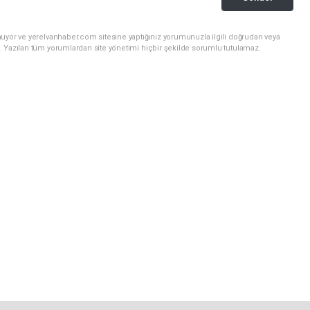
nuyor ve yerelvanhaber.com sitesine yaptığınız yorumunuzla ilgili doğrudan veya
. Yazılan tüm yorumlardan site yönetimi hiçbir şekilde sorumlu tutulamaz.