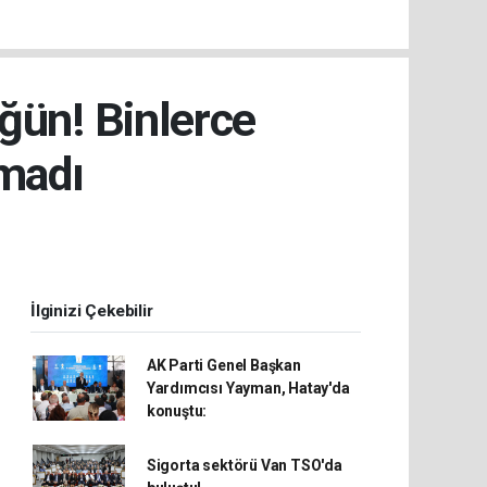
ğün! Binlerce
lmadı
İlginizi Çekebilir
AK Parti Genel Başkan
Yardımcısı Yayman, Hatay'da
konuştu:
Sigorta sektörü Van TSO'da