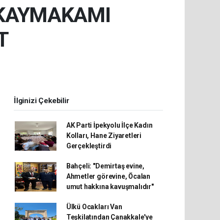
A KAYMAKAMI
T
İlginizi Çekebilir
AK Parti İpekyolu İlçe Kadın
Kolları, Hane Ziyaretleri
Gerçekleştirdi
Bahçeli: "Demirtaş evine,
Ahmetler görevine, Öcalan
umut hakkına kavuşmalıdır"
Ülkü Ocakları Van
Teşkilatından Çanakkale'ye