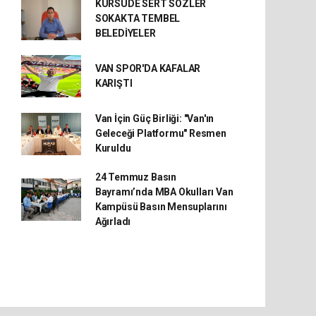
KÜRSÜDE SERT SÖZLER
SOKAKTA TEMBEL
BELEDİYELER
VAN SPOR'DA KAFALAR
KARIŞTI
Van İçin Güç Birliği: "Van'ın
Geleceği Platformu" Resmen
Kuruldu
24 Temmuz Basın
Bayramı’nda MBA Okulları Van
Kampüsü Basın Mensuplarını
Ağırladı