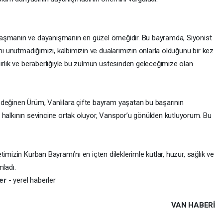
aşmanın ve dayanışmanın en güzel örneğidir. Bu bayramda, Siyonist
nı unutmadığımızı, kalbimizin ve dualarımızın onlarla olduğunu bir kez
irlik ve beraberliğiyle bu zulmün üstesinden geleceğimize olan
 değinen Ürüm, Vanlılara çifte bayram yaşatan bu başarının
 halkının sevincine ortak oluyor, Vanspor’u gönülden kutluyorum. Bu
imizin Kurban Bayramı’nı en içten dileklerimle kutlar, huzur, sağlık ve
mladı.
ber
- yerel haberler
VAN HABERİ