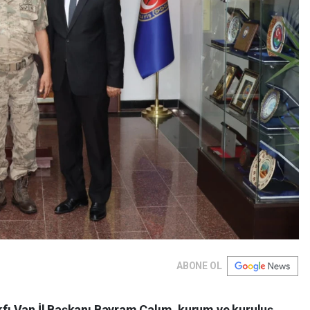
ABONE OL
akfı Van İl Başkanı Bayram Çalım, kurum ve kuruluş