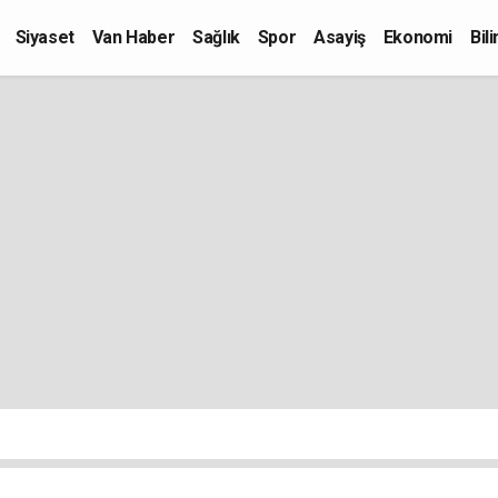
Siyaset
Van Haber
Sağlık
Spor
Asayiş
Ekonomi
Bil
Kültür-Sanat
Eğitim