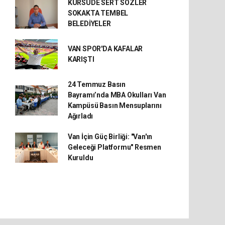
KÜRSÜDE SERT SÖZLER
SOKAKTA TEMBEL
BELEDİYELER
VAN SPOR'DA KAFALAR
KARIŞTI
24 Temmuz Basın
Bayramı’nda MBA Okulları Van
Kampüsü Basın Mensuplarını
Ağırladı
Van İçin Güç Birliği: "Van'ın
Geleceği Platformu" Resmen
Kuruldu