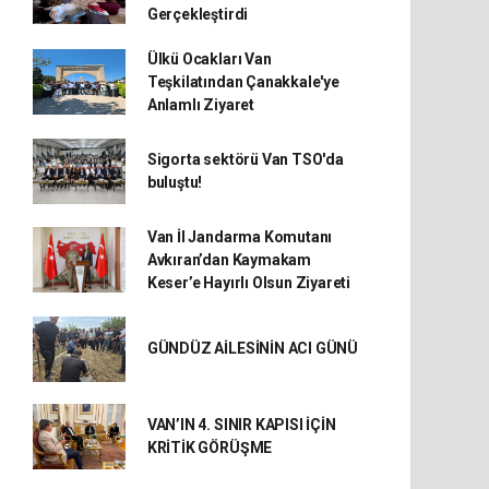
Gerçekleştirdi
Ülkü Ocakları Van
Teşkilatından Çanakkale'ye
Anlamlı Ziyaret
Sigorta sektörü Van TSO'da
buluştu!
Van İl Jandarma Komutanı
Avkıran’dan Kaymakam
Keser’e Hayırlı Olsun Ziyareti
GÜNDÜZ AİLESİNİN ACI GÜNÜ
VAN’IN 4. SINIR KAPISI İÇİN
KRİTİK GÖRÜŞME