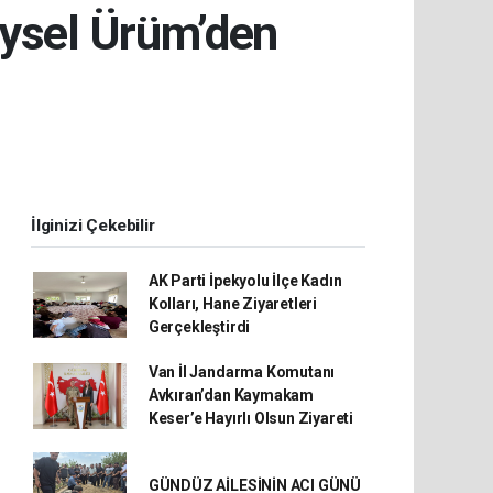
ysel Ürüm’den
İlginizi Çekebilir
AK Parti İpekyolu İlçe Kadın
Kolları, Hane Ziyaretleri
Gerçekleştirdi
Van İl Jandarma Komutanı
Avkıran’dan Kaymakam
Keser’e Hayırlı Olsun Ziyareti
GÜNDÜZ AİLESİNİN ACI GÜNÜ