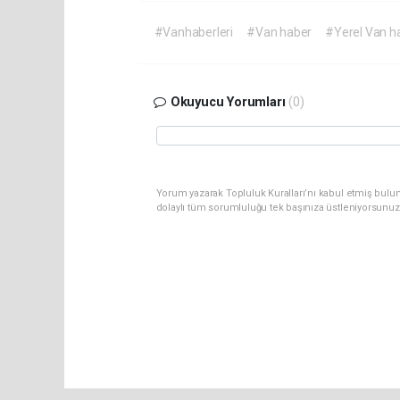
#Vanhaberleri
#Van haber
#Yerel Van h
Okuyucu Yorumları
(0)
Yorum yazarak Topluluk Kuralları’nı kabul etmiş bulu
dolaylı tüm sorumluluğu tek başınıza üstleniyorsunuz