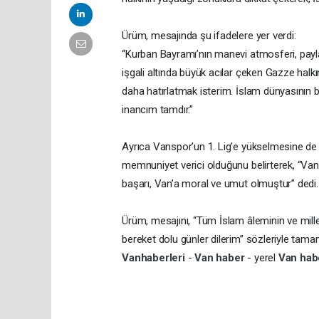
Ürüm, mesajında şu ifadelere yer verdi:
“Kurban Bayramı’nın manevi atmosferi, payl
işgali altında büyük acılar çeken Gazze halkı
daha hatırlatmak isterim. İslam dünyasının b
inancım tamdır.”
Ayrıca Vanspor’un 1. Lig’e yükselmesine de
memnuniyet verici olduğunu belirterek, “Van
başarı, Van’a moral ve umut olmuştur” dedi.
Ürüm, mesajını, “Tüm İslam âleminin ve millet
bereket dolu günler dilerim” sözleriyle tama
Vanhaberleri
-
Van haber
- yerel
Van ha