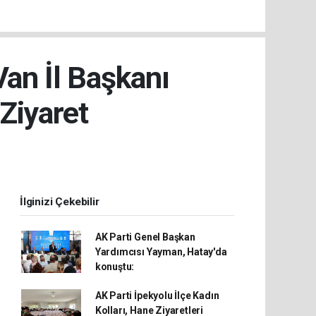
Van İl Başkanı
Ziyaret
İlginizi Çekebilir
AK Parti Genel Başkan
Yardımcısı Yayman, Hatay'da
konuştu:
AK Parti İpekyolu İlçe Kadın
Kolları, Hane Ziyaretleri