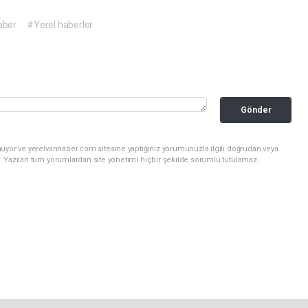
aber
#Yerel haberler
Gönder
nuyor ve yerelvanhaber.com sitesine yaptığınız yorumunuzla ilgili doğrudan veya
. Yazılan tüm yorumlardan site yönetimi hiçbir şekilde sorumlu tutulamaz.