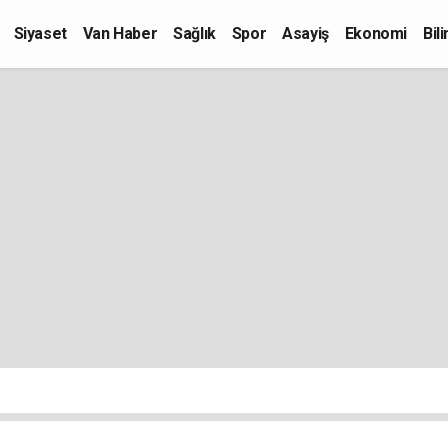
Siyaset
Van Haber
Sağlık
Spor
Asayiş
Ekonomi
Bil
Kültür-Sanat
Eğitim