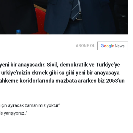
ABONE OL
 yeni bir anayasadır. Sivil, demokratik ve Türkiye'ye
Türkiye’mizin ekmek gibi su gibi yeni bir anayasaya
t mahkeme koridorlarında mazbata ararken biz 2053’ün
k için ayıracak zamanımız yoktur”
le yarışıyoruz..”