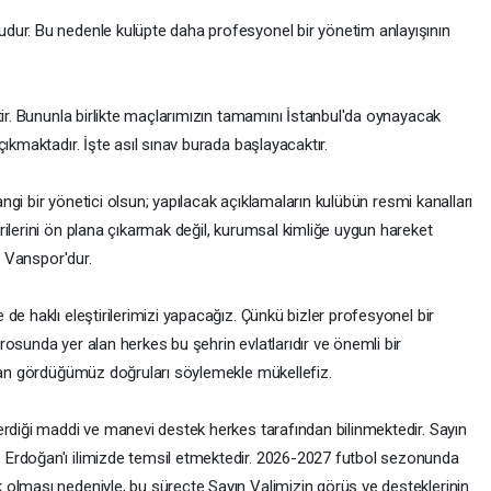
dur. Bu nedenle kulüpte daha profesyonel bir yönetim anlayışının
tir. Bununla birlikte maçlarımızın tamamını İstanbul'da oynayacak
ıkmaktadır. İşte asıl sınav burada başlayacaktır.
hangi bir yönetici olsun; yapılacak açıklamaların kulübün resmi kanalları
ilerini ön plana çıkarmak değil, kurumsal kimliğe uygun hareket
n Vanspor'dur.
de haklı eleştirilerimizi yapacağız. Çünkü bizler profesyonel bir
osunda yer alan herkes bu şehrin evlatlarıdır ve önemli bir
ıdan gördüğümüz doğruları söylemekle mükellefiz.
erdiği maddi ve manevi destek herkes tarafından bilinmektedir. Sayın
Erdoğan'ı ilimizde temsil etmektedir. 2026-2027 futbol sezonunda
olması nedeniyle, bu süreçte Sayın Valimizin görüş ve desteklerinin