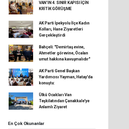
VAN’IN 4. SINIR KAPISI İÇİN
KRİTİK GÖRÜŞME
AK Parti İpekyolu İlçe Kadın
Kolları, Hane Ziyaretleri
Gerçekleştirdi
Bahçeli: "Demirtaş evine,
Ahmetler görevine, Öcalan
umut hakkına kavuşmalıdır"
AK Parti Genel Başkan
Yardımcısı Yayman, Hatay'da
konuştu:
Ülkü Ocakları Van
Teşkilatından Çanakkale'ye
Anlamlı Ziyaret
En Çok Okunanlar