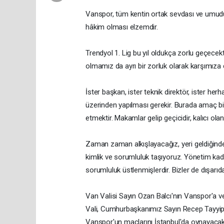
Vanspor, tüm kentin ortak sevdası ve umudu
hâkim olması elzemdir.
Trendyol 1. Lig bu yıl oldukça zorlu geçecek
olmamız da ayrı bir zorluk olarak karşımıza ç
İster başkan, ister teknik direktör, ister her
üzerinden yapılması gerekir. Burada amaç bir
etmektir. Makamlar gelip geçicidir, kalıcı ola
Zaman zaman alkışlayacağız, yeri geldiğinde 
kimlik ve sorumluluk taşıyoruz. Yönetim kadr
sorumluluk üstlenmişlerdir. Bizler de dışar
Van Valisi Sayın Ozan Balcı'nın Vanspor'a v
Vali, Cumhurbaşkanımız Sayın Recep Tayyip 
Vanspor'un maçlarını İstanbul'da oynayacak 