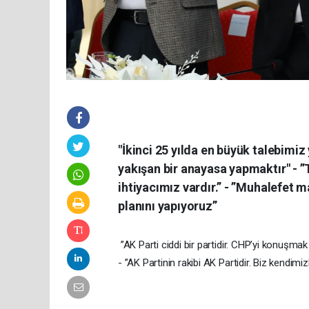
"İkinci 25 yılda en büyük talebimiz
yakışan bir anayasa yapmaktır" - ⁠”
ihtiyacımız vardır.” - ⁠”Muhalefe
planını yapıyoruz”
⁠”AK Parti ciddi bir partidir. CHP’yi konuşma
- ⁠”AK Partinin rakibi AK Partidir. Biz kendimiz