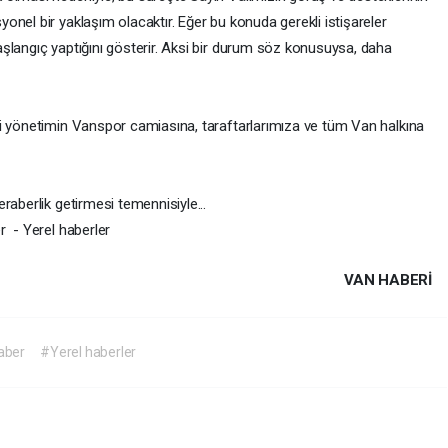
nel bir yaklaşım olacaktır. Eğer bu konuda gerekli istişareler
şlangıç yaptığını gösterir. Aksi bir durum söz konusuysa, daha
i yönetimin Vanspor camiasına, taraftarlarımıza ve tüm Van halkına
raberlik getirmesi temennisiyle...
r - Yerel haberler
VAN HABERİ
aber
#Yerel haberler