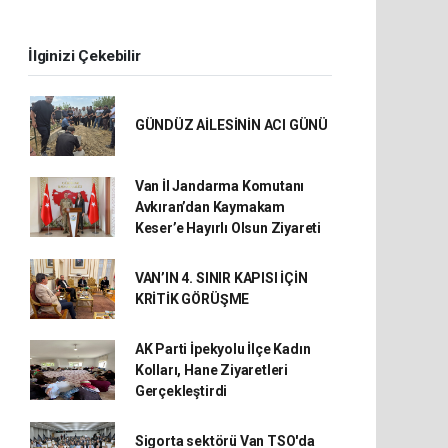
İlginizi Çekebilir
GÜNDÜZ AİLESİNİN ACI GÜNÜ
Van İl Jandarma Komutanı
Avkıran’dan Kaymakam
Keser’e Hayırlı Olsun Ziyareti
VAN’IN 4. SINIR KAPISI İÇİN
KRİTİK GÖRÜŞME
AK Parti İpekyolu İlçe Kadın
Kolları, Hane Ziyaretleri
Gerçekleştirdi
Sigorta sektörü Van TSO'da