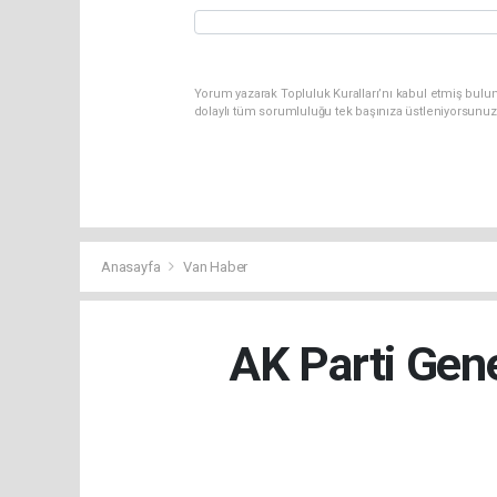
Yorum yazarak Topluluk Kuralları’nı kabul etmiş bulu
dolaylı tüm sorumluluğu tek başınıza üstleniyorsunuz
Anasayfa
Van Haber
AK Parti Gen