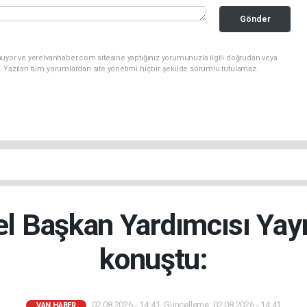
Gönder
nuyor ve yerelvanhaber.com sitesine yaptığınız yorumunuzla ilgili doğrudan veya
. Yazılan tüm yorumlardan site yönetimi hiçbir şekilde sorumlu tutulamaz.
el Başkan Yardımcısı Yay
konuştu:
02.08.2026 - 14:41, Güncelleme: 02.08.2026 - 14:41
VAN HABER