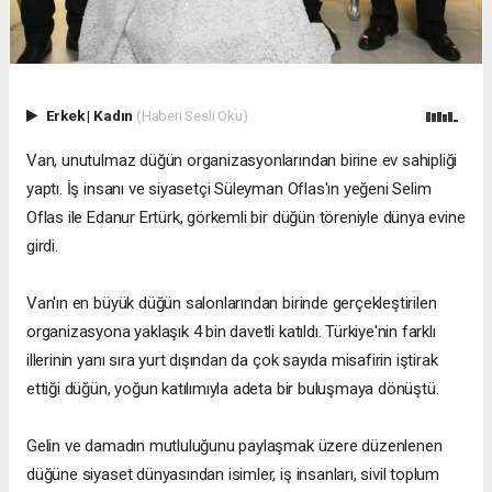
Erkek
|
Kadın
(Haberi Sesli Oku)
Van, unutulmaz düğün organizasyonlarından birine ev sahipliği
yaptı. İş insanı ve siyasetçi Süleyman Oflas'ın yeğeni Selim
Oflas ile Edanur Ertürk, görkemli bir düğün töreniyle dünya evine
girdi.
Van'ın en büyük düğün salonlarından birinde gerçekleştirilen
organizasyona yaklaşık 4 bin davetli katıldı. Türkiye'nin farklı
illerinin yanı sıra yurt dışından da çok sayıda misafirin iştirak
ettiği düğün, yoğun katılımıyla adeta bir buluşmaya dönüştü.
Gelin ve damadın mutluluğunu paylaşmak üzere düzenlenen
düğüne siyaset dünyasından isimler, iş insanları, sivil toplum