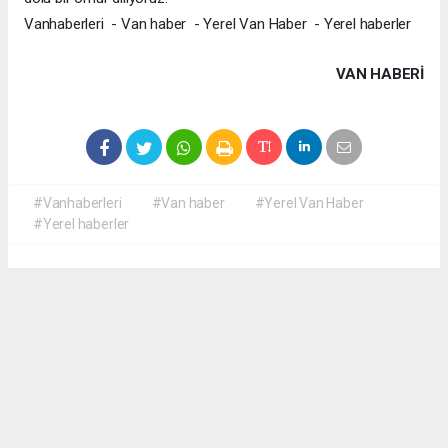
Vanhaberleri - Van haber - Yerel Van Haber - Yerel haberler
VAN HABERİ
#Vanhaberleri
#Van haber
#Yerel Van Haber
#Yerel haberler
Okuyucu Yorumları
(0)
Gönder
Yorum yazarak Topluluk Kuralları’nı kabul etmiş bulunuyor ve yerelvanhaber.com
sitesine yaptığınız yorumunuzla ilgili doğrudan veya dolaylı tüm sorumluluğu tek
başınıza üstleniyorsunuz. Yazılan tüm yorumlardan site yönetimi hiçbir şekilde
sorumlu tutulamaz.