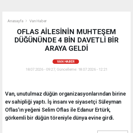
Anasayfa
Van Haber
OFLAS AİLESİNİN MUHTEŞEM
DÜĞÜNÜNDE 4 BİN DAVETLİ BİR
ARAYA GELDİ
VAN HABER
18.07.2026 - 09:27, Güncelleme: 18.07.2026 - 12:21
Van, unutulmaz düğün organizasyonlarından birine
ev sahipliği yaptı. İş insanı ve siyasetçi Süleyman
Oflas'ın yeğeni Selim Oflas ile Edanur Ertürk,
görkemli bir düğün töreniyle dünya evine girdi.