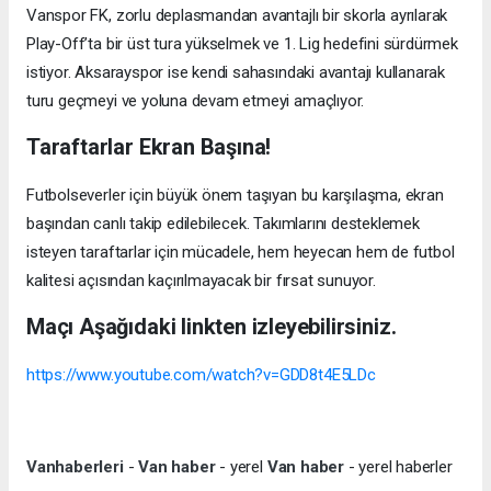
Vanspor FK, zorlu deplasmandan avantajlı bir skorla ayrılarak
Play-Off’ta bir üst tura yükselmek ve 1. Lig hedefini sürdürmek
istiyor. Aksarayspor ise kendi sahasındaki avantajı kullanarak
turu geçmeyi ve yoluna devam etmeyi amaçlıyor.
Taraftarlar Ekran Başına!
Futbolseverler için büyük önem taşıyan bu karşılaşma, ekran
başından canlı takip edilebilecek. Takımlarını desteklemek
isteyen taraftarlar için mücadele, hem heyecan hem de futbol
kalitesi açısından kaçırılmayacak bir fırsat sunuyor.
Maçı Aşağıdaki linkten izleyebilirsiniz.
https://www.youtube.com/watch?v=GDD8t4E5LDc
Vanhaberleri
-
Van haber
- yerel
Van haber
- yerel haberler