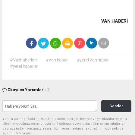
VAN HABERİ
#Vanhaberleri
#Van haber
#yerel Van haber
#yerel haberler
Okuyucu Yorumları
(0)
Gönder
Yorum yazarak Topluluk Kuralları’nı kabul etmiş bulunuyor ve yerelvanhaber.com
sitesine yaptığınız yorumunuzla ilgili doğrudan veya dolaylı tüm sorumluluğu tek
başınıza üstleniyorsunuz. Yazılan tüm yorumlardan site yönetimi hiçbir şekilde
sorumlu tutulamaz.