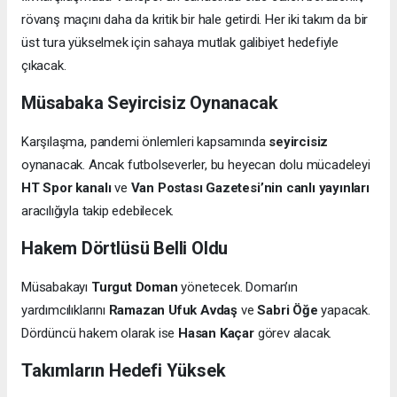
rövanş maçını daha da kritik bir hale getirdi. Her iki takım da bir
üst tura yükselmek için sahaya mutlak galibiyet hedefiyle
çıkacak.
Müsabaka Seyircisiz Oynanacak
Karşılaşma, pandemi önlemleri kapsamında
seyircisiz
oynanacak. Ancak futbolseverler, bu heyecan dolu mücadeleyi
HT Spor kanalı
ve
Van Postası Gazetesi’nin canlı yayınları
aracılığıyla takip edebilecek.
Hakem Dörtlüsü Belli Oldu
Müsabakayı
Turgut Doman
yönetecek. Doman’ın
yardımcılıklarını
Ramazan Ufuk Avdaş
ve
Sabri Öğe
yapacak.
Dördüncü hakem olarak ise
Hasan Kaçar
görev alacak.
Takımların Hedefi Yüksek