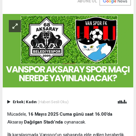
ABONE OL
Erkek
|
Kadın
(Haberi Sesli Oku)
Mücadele,
16 Mayıs 2025 Cuma günü saat 16.00’da
Aksaray
Dağılgan Stadı’nda
oynanacak.
İlk karşılaşmada Vanspor’un sahasında elde edilen beraberlik,