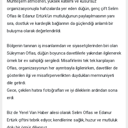
Muhteşem atmosferi, yüksek katılımı ve kusursuz
organizasyonuyla hafızalarda yer eden düğün, genç çift Selim
Oflas ile Edanur Ertürk'ün mutluluğunun paylaşılmasının yanı
sıra, dostluk ve kardeşlik bağlarının da güçlendiği anlamlı bir
buluşma olarak değerlendirildi.
Bölgenin tanınan iş insanlarından ve siyasetçilerinden biri olan
Süleyman Oflas, düğün boyunca davetlilerle yakından ilgilenerek
örnek bir ev sahipliği sergiledi. Misafirlerini tek tek karşılayan
Oflas, organizasyonun her ayrıntısıyla ilgilenirken, davetliler de
gösterilen ilgi ve misafirperverlikten duydukları memnuniyeti
dile getirdi.
Gece, çekilen hatıra fotoğrafları ve iyi dileklerin ardından sona
erdi.
Biz de Yerel Van Haber ailesi olarak Selim Oflas ve Edanur
Ertürk çiftini tebrik ediyor, kendilerine sağlık, huzur ve mutluluk
dolu bir ömür diliyoruz.